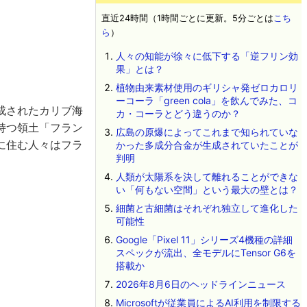
直近24時間（1時間ごとに更新。5分ごとは
こち
ら
）
人々の知能が徐々に低下する「逆フリン効
果」とは？
植物由来素材使用のギリシャ発ゼロカロリ
ーコーラ「green cola」を飲んでみた、コ
成されたカリブ海
カ・コーラとどう違うのか？
持つ領土「フラン
広島の原爆によってこれまで知られていな
に住む人々はフラ
かった多成分合金が生成されていたことが
判明
。
人類が太陽系を決して離れることができな
い「何もない空間」という最大の壁とは？
細菌と古細菌はそれぞれ独立して進化した
可能性
Google「Pixel 11」シリーズ4機種の詳細
スペックが流出、全モデルにTensor G6を
搭載か
2026年8月6日のヘッドラインニュース
Microsoftが従業員によるAI利用を制限する