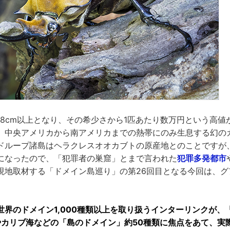
18cm以上となり、その希少さから1匹あたり数万円という高値
、中央アメリカから南アメリカまでの熱帯にのみ生息する幻の
ドループ諸島はヘラクレスオオカブトの原産地とのことですが
になったので、「犯罪者の巣窟」とまで言われた
犯罪多発都市
現地取材する「ドメイン島巡り」の第26回目となる今回は、グ
世界のドメイン1,000種類以上を取り扱うインターリンクが、「.c
やカリブ海などの「島のドメイン」約50種類に焦点をあて、実