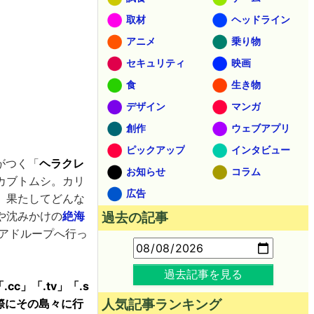
取材
ヘッドライン
アニメ
乗り物
セキュリティ
映画
食
生き物
デザイン
マンガ
創作
ウェブアプリ
ピックアップ
インタビュー
がつく「
ヘラクレ
お知らせ
コラム
カブトムシ。カリ
広告
、果たしてどんな
や沈みかけの
絶海
過去の記事
アドループへ行っ
過去記事を見る
c」「.tv」「.s
際にその島々に行
人気記事ランキング