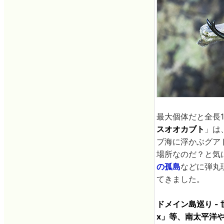
最大個体だと全長
スオオカブト
」は
ブ海に浮かぶグア
場所なのだ？と気
の孤島
などに弾丸
てきました。
ドメイン島巡り - 
x」等、南太平洋