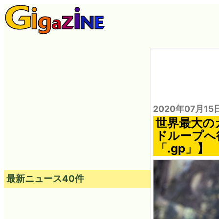
2020年07月15
世界最大の
ドループへ
「.gp」】
最新ニュース40件