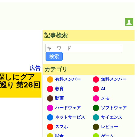
記事検索
広告
カテゴリ
探しにグア
有料メンバー
無料メンバー
り 第26回
教育
AI
動画
メモ
ハードウェア
ソフトウェア
ネットサービス
サイエンス
スマホ
レビュー
試食
ゲーム