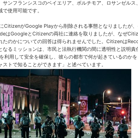
、サンフランシスコのベイエリア、ボルチモア、ロサンゼルス
域で使用可能です。
CitizenがGoogle Playから削除される事態となりました
deはGoogleとCitizenの両社に連絡を取りましたが、なぜCit
たのかについての回答は得られませんでした。CitizenはRec
となるミッションは、市民と法執行機関の間に透明性と説明責
zenを利用して安全を確保し、彼らの都市で何が起きているのか
ャストで知ることができます」と述べています。