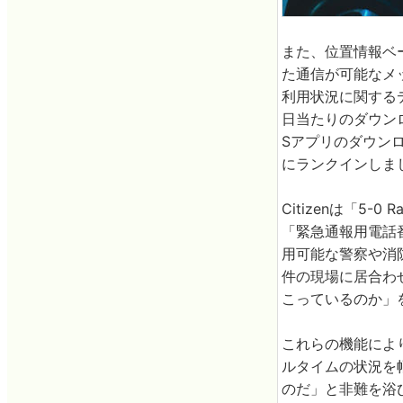
また、位置情報ベ
た通信が可能なメ
利用状況に関する
日当たりのダウンロ
Sアプリのダウンロ
にランクインしま
Citizenは「5-
「緊急通報用電話
用可能な警察や消
件の現場に居合わ
こっているのか」
これらの機能により
ルタイムの状況を
のだ」と非難を浴び