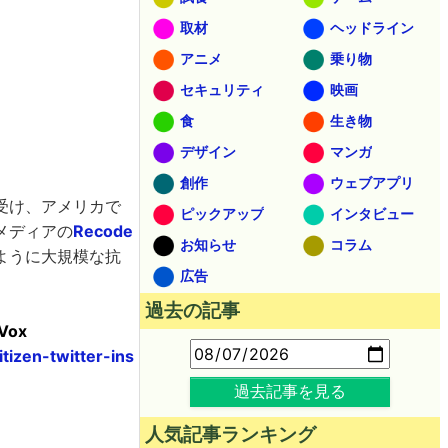
取材
ヘッドライン
アニメ
乗り物
セキュリティ
映画
食
生き物
デザイン
マンガ
創作
ウェブアプリ
受け、アメリカで
ピックアップ
インタビュー
メディアの
Recode
お知らせ
コラム
ように大規模な抗
広告
過去の記事
 Vox
izen-twitter-ins
過去記事を見る
人気記事ランキング