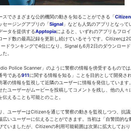
ースでさまざまな公的機関の動きを知ることができる「
Citizen
ッセージングアプリの「
Signal
」なども人気のアプリとなって
データを提供する
Apptopia
によると、いずれのアプリもフロイ
ード数の最高記録を更新し続けているそうです。Citizenは20
ードランキングで4位になり、Signalも6月2日のダウンロー
した。
0 Radio Police Scanner」のように警察の情報を傍受するも
番号である
911
に関する情報を知る」ことを目的として開発さ
防署の情報を監視して近隣のユーザーに情報を発信しています
せたユーザーがムービーを投稿してコメントを残し、他の人々
を伝えることも可能とのこと。
、ユーザーはCitizenを通じて警察の動きを監視しつつ、抗
幅広いユーザーに伝えることができます。当初は「自警団的な
ていましたが、Citizenの利用可能範囲は次第に拡大してお