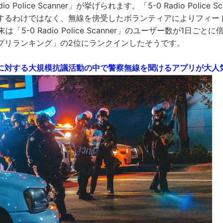
o Police Scanner」が挙げられます。「5-0 Radio Police 
するわけではなく、無線を傍受したボランティアによりフィー
は「5-0 Radio Police Scanner」のユーザー数が1日ご
プリランキング」の2位にランクインしたそうです。
対する大規模抗議活動の中で警察無線を聞けるアプリが大人気に -