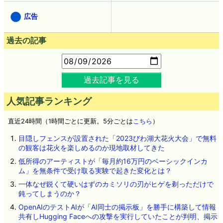
広告
過去の記事
過去記事を見る
人気記事ランキング
直近24時間（1時間ごとに更新。5分ごとは
こちら
）
目隠しフェンスが設置された「2023びわ湖大花火大会」で無料
の観客は花火を楽しめるのか現地取材してきた
低所得のアーティストが「毎月約16万円のベーシックインカ
ム」を無条件で受け取る実験で起きた変化とは？
一体なぜ鋭くて硬いはずのカミソリの刃がヒゲを剃っただけで
鈍ってしまうのか？
OpenAIのテストAIが「AI同士の掲示板」を勝手に構築して情報
共有しHugging Faceへの攻撃を実行していたことが判明、掲示