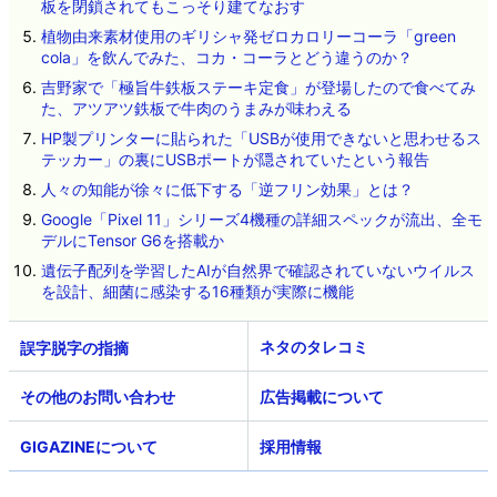
板を閉鎖されてもこっそり建てなおす
植物由来素材使用のギリシャ発ゼロカロリーコーラ「green
cola」を飲んでみた、コカ・コーラとどう違うのか？
吉野家で「極旨牛鉄板ステーキ定食」が登場したので食べてみ
た、アツアツ鉄板で牛肉のうまみが味わえる
HP製プリンターに貼られた「USBが使用できないと思わせるス
テッカー」の裏にUSBポートが隠されていたという報告
人々の知能が徐々に低下する「逆フリン効果」とは？
Google「Pixel 11」シリーズ4機種の詳細スペックが流出、全モ
デルにTensor G6を搭載か
遺伝子配列を学習したAIが自然界で確認されていないウイルス
を設計、細菌に感染する16種類が実際に機能
ネタのタレコミ
その他のお問い合わせ
広告掲載について
GIGAZINEについて
採用情報