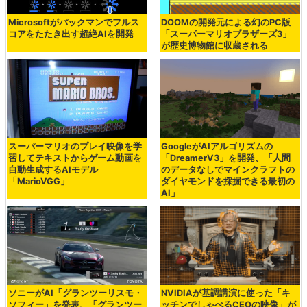
Microsoftがパックマンでフルス
DOOMの開発元による幻のPC版
コアをたたき出す超絶AIを開発
「スーパーマリオブラザーズ3」
が歴史博物館に収蔵される
スーパーマリオのプレイ映像を学
GoogleがAIアルゴリズムの
習してテキストからゲーム動画を
「DreamerV3」を開発、「人間
自動生成するAIモデル
のデータなしでマインクラフトの
「MarioVGG」
ダイヤモンドを採掘できる最初の
AI」
ソニーがAI「グランツーリスモ・
NVIDIAが基調講演に使った「キ
ソフィー」を発表、「グランツー
ッチンでしゃべるCEOの映像」が