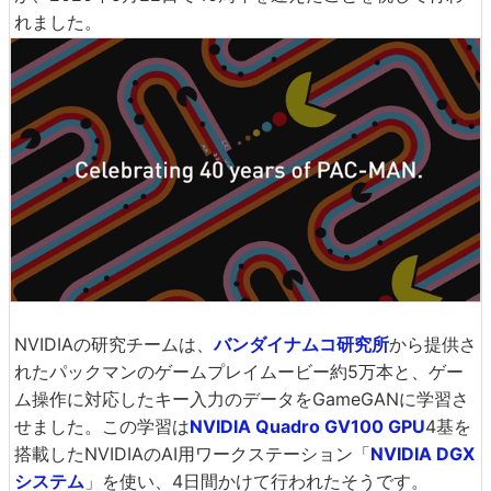
れました。
NVIDIAの研究チームは、
バンダイナムコ研究所
から提供さ
れたパックマンのゲームプレイムービー約5万本と、ゲー
ム操作に対応したキー入力のデータをGameGANに学習さ
せました。この学習は
NVIDIA Quadro GV100 GPU
4基を
搭載したNVIDIAのAI用ワークステーション「
NVIDIA DGX
システム
」を使い、4日間かけて行われたそうです。