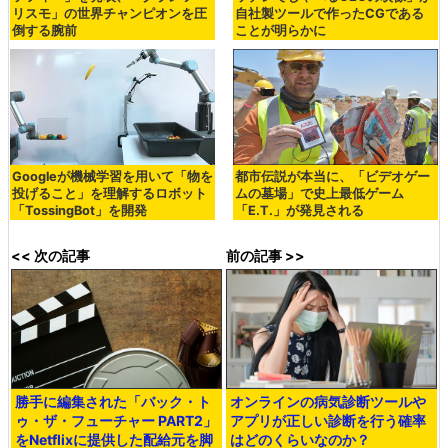
リスモ」の世界チャンピオンを圧
自社製ツールで作ったCGである
倒する腕前
ことが明らかに
Googleが機械学習を用いて「物を
都市伝説が本当に、「ビデオゲー
投げること」を理解するロボット
ムの墓場」で史上最低ゲーム
「TossingBot」を開発
「E.T.」が発見される
<< 次の記事
前の記事 >>
勝手に編集された「バック・ト
オンラインの病気診断ツールや
ゥ・ザ・フューチャー PART2」
アプリが正しい診断を行う確率
をNetflixに提供した配給元を脚
はどのくらいなのか？