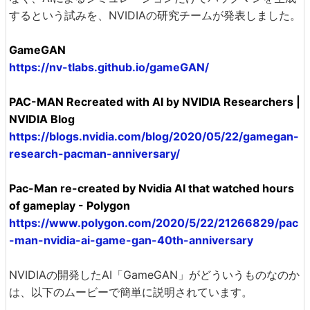
するという試みを、NVIDIAの研究チームが発表しました。
GameGAN
https://nv-tlabs.github.io/gameGAN/
PAC-MAN Recreated with AI by NVIDIA Researchers |
NVIDIA Blog
https://blogs.nvidia.com/blog/2020/05/22/gamegan-
research-pacman-anniversary/
Pac-Man re-created by Nvidia AI that watched hours
of gameplay - Polygon
https://www.polygon.com/2020/5/22/21266829/pac
-man-nvidia-ai-game-gan-40th-anniversary
NVIDIAの開発したAI「GameGAN」がどういうものなのか
は、以下のムービーで簡単に説明されています。