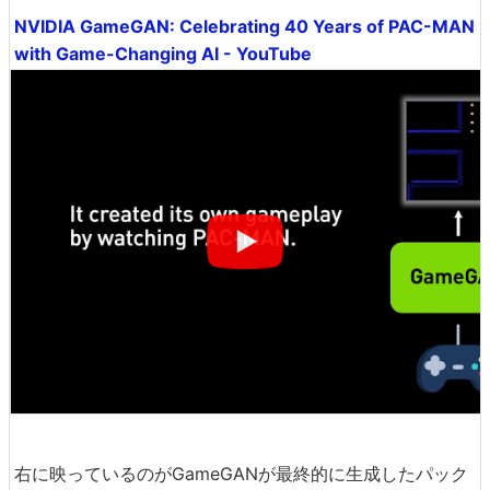
NVIDIA GameGAN: Celebrating 40 Years of PAC-MAN
with Game-Changing AI - YouTube
右に映っているのがGameGANが最終的に生成したパック