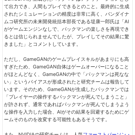
て出力でき、人間もプレイできるとのこと。最終的に生成
されたシミュレーションの精度は非常に高く、バンダイナ
ムコ研究所の未来開発統括本部長である堤康一郎氏は「AI
がゲームエンジンなしで、パックマンの楽しさを再現でき
るとは信じられませんでしたが、プレイしてその結果に驚
きました」とコメントしています。
ただし、GameGANのゲームプレイスキルがあまりにも高
すぎたため、GameGAN自体はゲームオーバーになること
がほとんどなく、GameGANの中で「パックマンは死なな
い」というバイアスが形成されたと研究チームは報告して
います。そのため、GameGANが生成したパックマンでは
「プレイヤーの操作するパックマンが死んでしまうこと」
が許されず、通常であればパックマンが死んでしまうよう
な操作を入力した場合、AIがその結果を回避するためにゲ
ームそのものを改変する可能性もあるそうです。
また、NVIDIAの研究チームは、人気
ファーストパーソン・