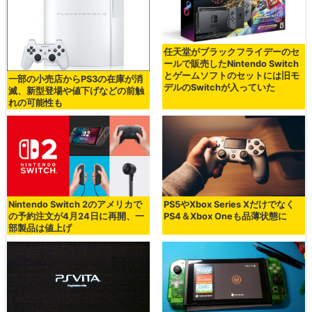
任天堂がブラックフライデーのセ
ールで販売したNintendo Switch
とゲームソフトのセットには旧モ
一部の小売店からPS3の在庫が消
デルのSwitchが入っていた
滅、新型登場や値下げなどの前触
れの可能性も
Nintendo Switch 2のアメリカで
PS5やXbox Series Xだけでなく
の予約注文が4月24日に再開、一
PS4＆Xbox Oneも品薄状態に
部製品は値上げ