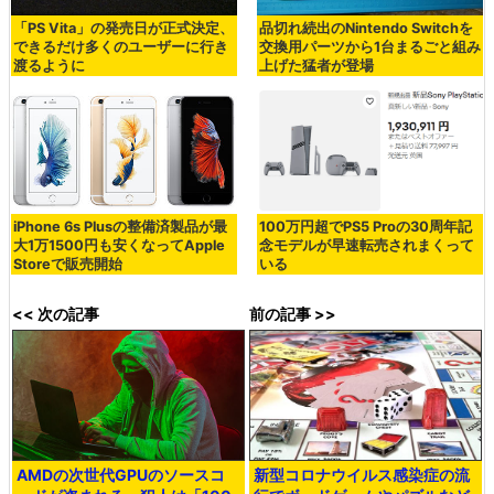
「PS Vita」の発売日が正式決定、
品切れ続出のNintendo Switchを
できるだけ多くのユーザーに行き
交換用パーツから1台まるごと組み
渡るように
上げた猛者が登場
iPhone 6s Plusの整備済製品が最
100万円超でPS5 Proの30周年記
大1万1500円も安くなってApple
念モデルが早速転売されまくって
Storeで販売開始
いる
<< 次の記事
前の記事 >>
AMDの次世代GPUのソースコ
新型コロナウイルス感染症の流