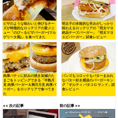
ピザのような味わいと伸びるチー
明太子の本格的な辛みがしっかり
ズが特徴的なロッテリアの新メニ
味わえるロッテリアの「明太マヨ
ュー「のび～るピザバーガー(マル
絶品チーズバーガー」「明太マヨ
ゲリータ風)」を食べてきた
エビバーガー」試食レビュー
肉厚パティに好みの焼き加減のた
バンズもコロッケもバターまみれ
まごをトッピングできる「半熟月
なバター好き感涙のバーガーキン
見 肉厚バーガー＆満月月見 肉厚バ
グ「ギルティ バタコロ サンド」試
ーガー」をロッテリアで食べてき
食レビュー
た
<< 次の記事
前の記事 >>