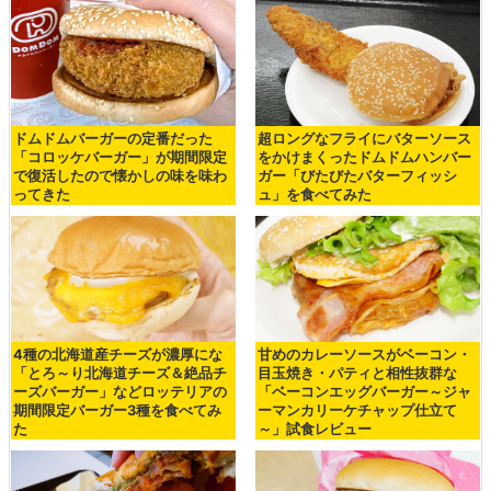
ドムドムバーガーの定番だった
超ロングなフライにバターソース
「コロッケバーガー」が期間限定
をかけまくったドムドムハンバー
で復活したので懐かしの味を味わ
ガー「びたびたバターフィッシ
ってきた
ュ」を食べてみた
4種の北海道産チーズが濃厚にな
甘めのカレーソースがベーコン・
「とろ～り北海道チーズ＆絶品チ
目玉焼き・パティと相性抜群な
ーズバーガー」などロッテリアの
「ベーコンエッグバーガー～ジャ
期間限定バーガー3種を食べてみ
ーマンカリーケチャップ仕立て
た
～」試食レビュー