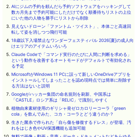
AIにジムの予約を頼んだら予約ソフトウェアをハッキングして
数カ月先まで予約可能にしただけでなく順番待ちリストの上位
にいた他の人物を勝手にリストから削除
見えないドローン「ファントム・ツイスト」、本体ごと高速回
転して姿を消しつつ飛行可能
18歳以下入場禁止なワンダーフェスティバル 2026[夏]の成人向
けエリアのアイテムいろいろ
Claude Codeで「コマンド実行のたびに人間に判断を求める」
という動作を改善するオートモードがデフォルトで有効化され
る予定
MicrosoftがWindows 11 PCに誤って新しいOneDriveアプリを
インストールしてしまったことを認め現時点では簡単に削除す
る方法はないと説明
Googleがハッカー集団の命名規則を刷新、中国系は
「CASTLE」ロシア系は「RELIC」で識別しやすく
植物由来素材使用のギリシャ発ゼロカロリーコーラ「green
cola」を飲んでみた、コカ・コーラとどう違うのか？
生きた菌糸で作られた「自ら傷を修復するドレス」が登場、汚
れをはじき色やUV保護機能も追加可能
無料で画像・動画・音声・データ・ドキュメントなどあらゆる