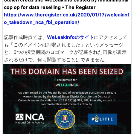
cop op for data reselling • The Register
https://www.theregister.co.uk/2020/01/17/weleakinf
o_takedown_nca_fbi_operation/
記事作成時点では、
WeLeakInfoのサイト
にアクセスして
も「このドメインは押収されました」というメッセージ
と、6つの捜査機関のロゴマークが記載された画像が表示
されるだけで、何も閲覧することはできません。