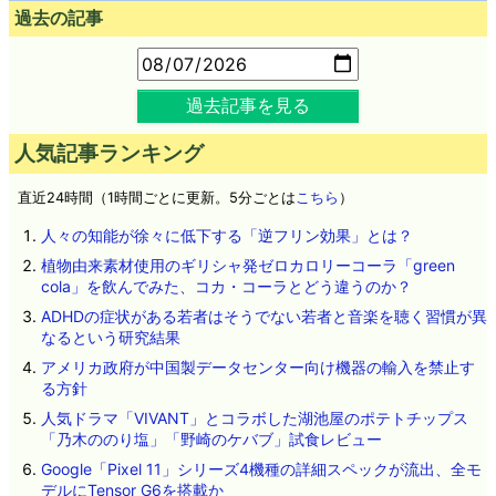
過去の記事
過去記事を見る
人気記事ランキング
直近24時間（1時間ごとに更新。5分ごとは
こちら
）
人々の知能が徐々に低下する「逆フリン効果」とは？
植物由来素材使用のギリシャ発ゼロカロリーコーラ「green
cola」を飲んでみた、コカ・コーラとどう違うのか？
ADHDの症状がある若者はそうでない若者と音楽を聴く習慣が異
なるという研究結果
アメリカ政府が中国製データセンター向け機器の輸入を禁止す
る方針
人気ドラマ「VIVANT」とコラボした湖池屋のポテトチップス
「乃木ののり塩」「野崎のケバブ」試食レビュー
Google「Pixel 11」シリーズ4機種の詳細スペックが流出、全モ
デルにTensor G6を搭載か