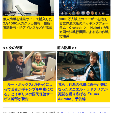
個人情報を違法サイトで購入した
1000万人以上のユーザーを抱え
2万4000人のクレカ情報・住所・
る世界最大級のハッキングフォー
電話番号・IPアドレスなどが流出
ラム「Craked」と「Nulled」が8
カ国の法執行機関による協力作戦
で壊滅
<< 次の記事
前の記事 >>
「ルートボックス(ガチャ)によ
荒らし行為の代償に両手が銃に
って若者がギャンブル中毒にな
なったダニエル・ラドクリフが
る」とイギリスの国民保健サー
死闘を繰り広げる「Guns
ビス幹部が警告
Akimbo」予告編