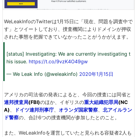
WeLeakInfoのTwitterは1月15日に「現在、問題を調査中で
す」とツイートしており、捜査機関によりドメインが押収
された事態を把握できていなかったことがうかがえます。
[status] Investigating: We are currently investigating t
his issue.
https://t.co/9vzK4O49gw
— We Leak Info (@weleakinfo)
2020年1月15日
アメリカの司法省の発表によると、今回の捜査には同省と
連邦捜査局
(FBI)
のほか、イギリスの
重大組織犯罪局
(NC
A)
、
ドイツ連邦刑事庁
、
オランダ国家警察
、
北アイルラン
ド警察
の、合計6つの捜査機関が参加したとのこと。
また、WeLeakInfoを運営していたと見られる容疑者2人も