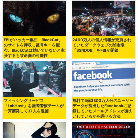
FBIがハッカー集団「BlackCat」
2400万人の個人情報が売買され
のサイトを押収し復号キーを配
ていたダークウェブの闇市場
布、BlackCatは効いていないと主
「SSNDOB」をFBIが閉鎖
張するも致命傷の可能性
フィッシングサービス
無料で5億3300万人分のユーザー
「LabHost」を国際警察チームが
データが流出したFacebookに登
一斉摘発して37人を逮捕
録していたメールアドレスが漏え
いしているかを調べる方法