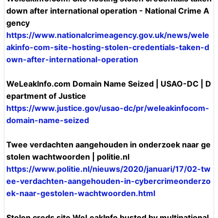
down after international operation - National Crime A
gency
https://www.nationalcrimeagency.gov.uk/news/wele
akinfo-com-site-hosting-stolen-credentials-taken-d
own-after-international-operation
WeLeakInfo.com Domain Name Seized | USAO-DC | D
epartment of Justice
https://www.justice.gov/usao-dc/pr/weleakinfocom-
domain-name-seized
Twee verdachten aangehouden in onderzoek naar ge
stolen wachtwoorden | politie.nl
https://www.politie.nl/nieuws/2020/januari/17/02-tw
ee-verdachten-aangehouden-in-cybercrimeonderzo
ek-naar-gestolen-wachtwoorden.html
Stolen creds site WeLeakInfo busted by multinational