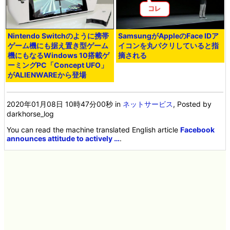
Nintendo Switchのように携帯
SamsungがAppleのFace IDア
ゲーム機にも据え置き型ゲーム
イコンを丸パクリしていると指
機にもなるWindows 10搭載ゲ
摘される
ーミングPC「Concept UFO」
がALIENWAREから登場
2020年01月08日 10時47分00秒
in
ネットサービス
, Posted by
darkhorse_log
You can read the machine translated English article
Facebook
announces attitude to actively …
.