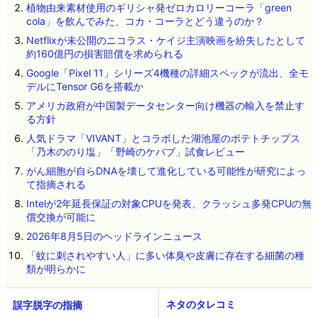
植物由来素材使用のギリシャ発ゼロカロリーコーラ「green
cola」を飲んでみた、コカ・コーラとどう違うのか？
Netflixが未公開のニコラス・ケイジ主演映画を紛失したとして
約160億円の損害賠償を求められる
Google「Pixel 11」シリーズ4機種の詳細スペックが流出、全モ
デルにTensor G6を搭載か
アメリカ政府が中国製データセンター向け機器の輸入を禁止す
る方針
人気ドラマ「VIVANT」とコラボした湖池屋のポテトチップス
「乃木ののり塩」「野崎のケバブ」試食レビュー
がん細胞が自らDNAを壊して進化している可能性が研究によっ
て指摘される
Intelが2年延長保証の対象CPUを発表、クラッシュ多発CPUの無
償交換が可能に
2026年8月5日のヘッドラインニュース
「蚊に刺されやすい人」に多い体臭や皮膚に存在する細菌の種
類が明らかに
ネタのタレコミ