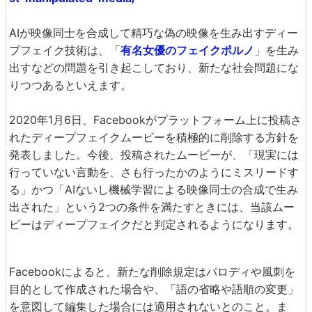
AIが映像同士を合成して精巧な偽の映像を生み出すディー
プフェイク技術は、「
有名女優のフェイクポルノ
」を生み
出すなどの問題を引き起こしており、新たな社会問題にな
りつつあるといえます。
2020年1月6日、Facebookがプラットフォーム上に投稿さ
れたディープフェイクムービーを積極的に削除する方針を
発表しました。今後、投稿されたムービーが、「現実には
行っていない言動を、さも行ったかのようにミスリードす
る」かつ「AIないし機械学習による映像同士の合成で生み
出された」という2つの条件を満たすときには、当該ムー
ビーはディープフェイクだと判定されるようになります。
Facebookによると、新たな削除規定はパロディや風刺を
目的として作成された場合や、「語の省略や語順の変更」
を意図して編集した場合には適用されないとのこと。ま