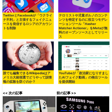
TwitterとFacebookが「ウクライ
テロリストや児童ポルノのコンテ
ナ不利」と主張するフェイクニュ
ンツを特定するのに役立つモデレ
ースを発信するロシアのアカウン
ーションツール「Hasher
トを削除
Matcher Actioner」をMetaが無
料のオープンソースとしてリリー
ス
誰でも編集できるWikipediaはア
YouTubeが「政治家になりすまし
メリカ大統領選でどうやって誤情
たAIフェイク動画」の検出ツール
報の拡散を防ぐのか？
を提供開始
<< 次の記事
前の記事 >>