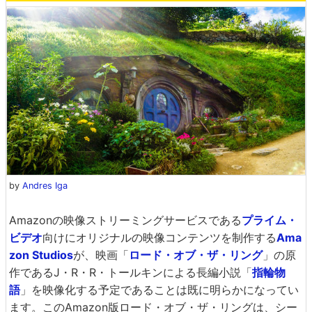
by
Andres Iga
Amazonの映像ストリーミングサービスである
プライム・
ビデオ
向けにオリジナルの映像コンテンツを制作する
Ama
zon Studios
が、映画「
ロード・オブ・ザ・リング
」の原
作であるJ・R・R・トールキンによる長編小説「
指輪物
語
」を映像化する予定であることは既に明らかになってい
ます。このAmazon版ロード・オブ・ザ・リングは、シー