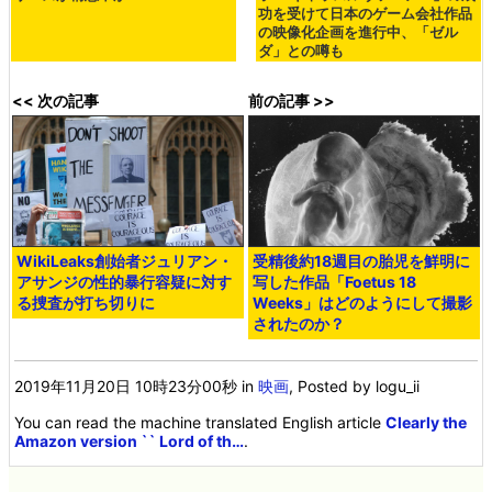
功を受けて日本のゲーム会社作品
の映像化企画を進行中、「ゼル
ダ」との噂も
<< 次の記事
前の記事 >>
WikiLeaks創始者ジュリアン・
受精後約18週目の胎児を鮮明に
アサンジの性的暴行容疑に対す
写した作品「Foetus 18
る捜査が打ち切りに
Weeks」はどのようにして撮影
されたのか？
2019年11月20日 10時23分00秒
in
映画
, Posted by logu_ii
You can read the machine translated English article
Clearly the
Amazon version `` Lord of th…
.