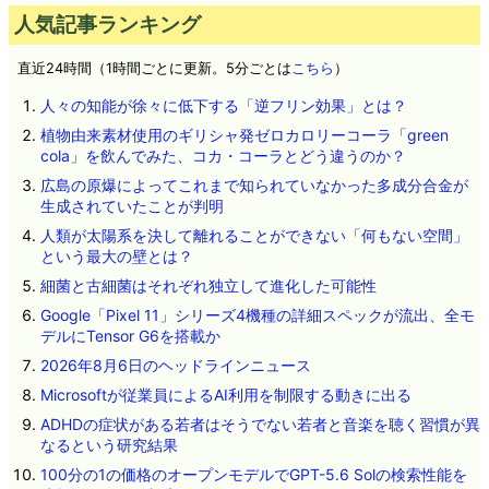
人気記事ランキング
直近24時間（1時間ごとに更新。5分ごとは
こちら
）
人々の知能が徐々に低下する「逆フリン効果」とは？
植物由来素材使用のギリシャ発ゼロカロリーコーラ「green
cola」を飲んでみた、コカ・コーラとどう違うのか？
広島の原爆によってこれまで知られていなかった多成分合金が
生成されていたことが判明
人類が太陽系を決して離れることができない「何もない空間」
という最大の壁とは？
細菌と古細菌はそれぞれ独立して進化した可能性
Google「Pixel 11」シリーズ4機種の詳細スペックが流出、全モ
デルにTensor G6を搭載か
2026年8月6日のヘッドラインニュース
Microsoftが従業員によるAI利用を制限する動きに出る
ADHDの症状がある若者はそうでない若者と音楽を聴く習慣が異
なるという研究結果
100分の1の価格のオープンモデルでGPT-5.6 Solの検索性能を