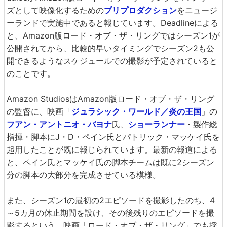
ズとして映像化するための
プリプロダクション
をニュージ
ーランドで実施中であると報じています。Deadlineによる
と、Amazon版ロード・オブ・ザ・リングではシーズン1が
公開されてから、比較的早いタイミングでシーズン2も公
開できるようなスケジュールでの撮影が予定されていると
のことです。
Amazon StudiosはAmazon版ロード・オブ・ザ・リング
の監督に、映画「
ジュラシック・ワールド／炎の王国
」の
フアン・アントニオ・バヨナ
氏、
ショーランナー
・製作総
指揮・脚本にJ・D・ペイン氏とパトリック・マッケイ氏を
起用したことが既に報じられています。最新の報道による
と、ペイン氏とマッケイ氏の脚本チームは既に2シーズン
分の脚本の大部分を完成させている模様。
また、シーズン1の最初の2エピソードを撮影したのち、4
～5カ月の休止期間を設け、その後残りのエピソードを撮
影するという、映画「ロード・オブ・ザ・リング」でも採