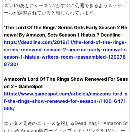
ズン1のあとにシーズン2がすぐに公開できるようスケジュ
ールが調整されていると報じられています。
‘The Lord Of the Rings’ Series Gets Early Season 2 Re
newal By Amazon, Sets Season 1 Hiatus ? Deadline
https://deadline.com/2019/11/the-lord-of-the-rings-
series-renewed-season-2-amazon-early-renewal-s
eason-1-hiatus-writers-room-reassembled-120278
8730/
Amazon's Lord Of The Rings Show Renewed For Seas
on 2 - GameSpot
https://www.gamespot.com/articles/amazons-lord-o
f-the-rings-show-renewed-for-season-/1100-6471
558/
エンタメ関連のニュースを報じるDeadlineが、Amazon St
udiosがAmazon版ロード・オブ・ザ・リングをTVシリー