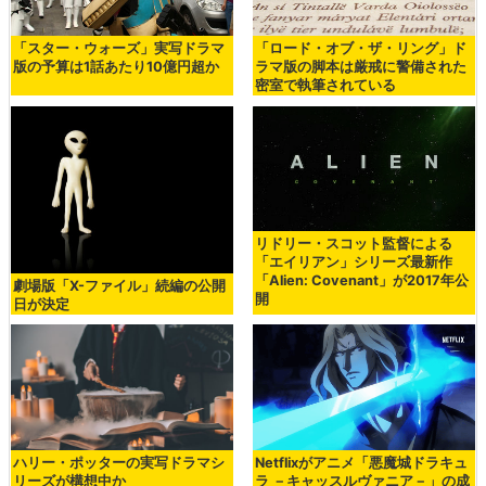
「スター・ウォーズ」実写ドラマ
「ロード・オブ・ザ・リング」ド
版の予算は1話あたり10億円超か
ラマ版の脚本は厳戒に警備された
密室で執筆されている
リドリー・スコット監督による
「エイリアン」シリーズ最新作
「Alien: Covenant」が2017年公
劇場版「X-ファイル」続編の公開
開
日が決定
ハリー・ポッターの実写ドラマシ
Netflixがアニメ「悪魔城ドラキュ
リーズが構想中か
ラ －キャッスルヴァニア－」の成