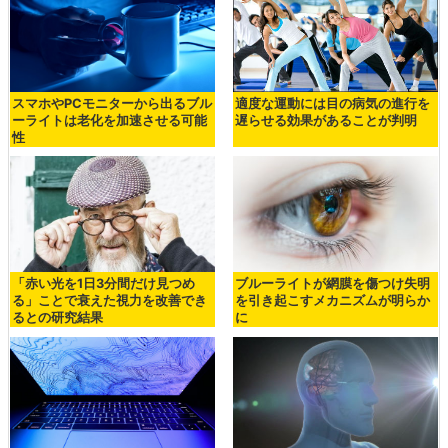
スマホやPCモニターから出るブル
適度な運動には目の病気の進行を
ーライトは老化を加速させる可能
遅らせる効果があることが判明
性
「赤い光を1日3分間だけ見つめ
ブルーライトが網膜を傷つけ失明
る」ことで衰えた視力を改善でき
を引き起こすメカニズムが明らか
るとの研究結果
に