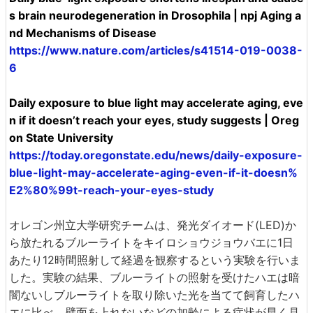
s brain neurodegeneration in Drosophila | npj Aging a
nd Mechanisms of Disease
https://www.nature.com/articles/s41514-019-0038-
6
Daily exposure to blue light may accelerate aging, eve
n if it doesn’t reach your eyes, study suggests | Oreg
on State University
https://today.oregonstate.edu/news/daily-exposure-
blue-light-may-accelerate-aging-even-if-it-doesn%
E2%80%99t-reach-your-eyes-study
オレゴン州立大学研究チームは、発光ダイオード(LED)か
ら放たれるブルーライトをキイロショウジョウバエに1日
あたり12時間照射して経過を観察するという実験を行いま
した。実験の結果、ブルーライトの照射を受けたハエは暗
闇ないしブルーライトを取り除いた光を当てて飼育したハ
エに比べ、壁面を上れないなどの加齢による症状が早く見