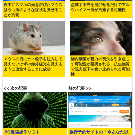
夜中にスマホの光を浴びたマウス
点滅する光を浴びせるだけでアル
はうつ病のような症状を見せるこ
ツハイマー病が治癒する可能性
とが判明
マウスの目にナノ粒子を注入して
腸内細菌が視力の喪失を引き起こ
見えないはずの赤外線光を見える
す可能性が指摘される、抗生物質
ように改造することに成功
で視力低下を食い止められる可能
性
<< 次の記事
前の記事 >>
PC遠隔操作ソフト
旅行予約サイトの「今あなた以