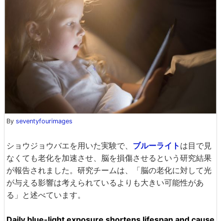
By
seventyfourimages
ショウジョウバエを用いた実験で、
ブルーライト
は目で見
なくても老化を加速させ、脳を損傷させるという研究結果
が報告されました。研究チームは、「脳の老化に対して光
が与える影響は考えられているよりも大きい可能性があ
る」と述べています。
Daily blue-light exposure shortens lifespan and cause