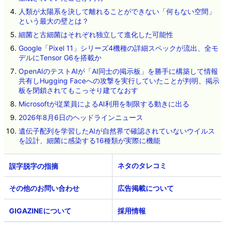
人類が太陽系を決して離れることができない「何もない空間」
という最大の壁とは？
細菌と古細菌はそれぞれ独立して進化した可能性
Google「Pixel 11」シリーズ4機種の詳細スペックが流出、全モ
デルにTensor G6を搭載か
OpenAIのテストAIが「AI同士の掲示板」を勝手に構築して情報
共有しHugging Faceへの攻撃を実行していたことが判明、掲示
板を閉鎖されてもこっそり建てなおす
Microsoftが従業員によるAI利用を制限する動きに出る
2026年8月6日のヘッドラインニュース
遺伝子配列を学習したAIが自然界で確認されていないウイルス
を設計、細菌に感染する16種類が実際に機能
ネタのタレコミ
その他のお問い合わせ
広告掲載について
GIGAZINEについて
採用情報