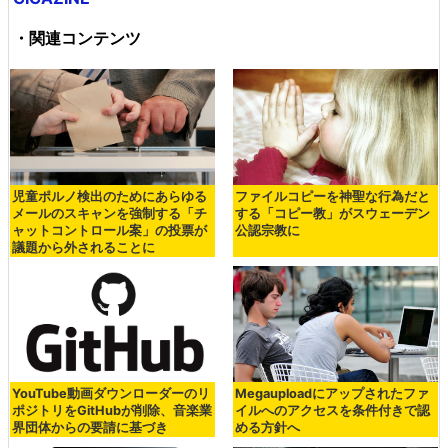
・関連コンテンツ
児童ポルノ検出のためにあらゆる
ファイルコピーを神聖な行為だと
メールのスキャンを強制する「チ
する「コピー教」がスウェーデン
ャットコントロール案」の投票が
公認宗教に
議題から外されることに
YouTube動画ダウンローダーのリ
Megauploadにアップされたファ
ポジトリをGitHubが削除、音楽業
イルへのアクセスを条件付きで認
界団体からの要請に基づき
める方針へ