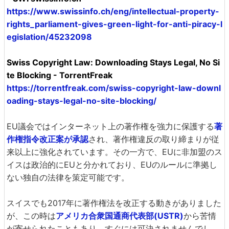
https://www.swissinfo.ch/eng/intellectual-property-
rights_parliament-gives-green-light-for-anti-piracy-l
egislation/45232098
Swiss Copyright Law: Downloading Stays Legal, No Si
te Blocking - TorrentFreak
https://torrentfreak.com/swiss-copyright-law-downl
oading-stays-legal-no-site-blocking/
EU議会ではインターネット上の著作権を強力に保護する
著
作権指令改正案が承認
され、著作権違反の取り締まりが従
来以上に強化されています。その一方で、EUに非加盟のス
イスは政治的にEUと分かれており、EUのルールに準拠し
ない独自の法律を策定可能です。
スイスでも2017年に著作権法を改正する動きがありました
が、この時は
アメリカ合衆国通商代表部(USTR)
から苦情
が寄せられたこともあり、すぐには可決されませんでし