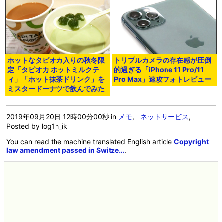
ホットなタピオカ入りの秋冬限
トリプルカメラの存在感が圧倒
定「タピオカ ホットミルクテ
的過ぎる「iPhone 11 Pro/11
ィ」「ホット抹茶ドリンク」を
Pro Max」速攻フォトレビュー
ミスタードーナツで飲んでみた
2019年09月20日 12時00分00秒
in
メモ
,
ネットサービス
,
Posted by log1h_ik
You can read the machine translated English article
Copyright
law amendment passed in Switze…
.