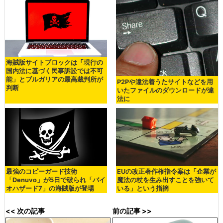
海賊版サイトブロックは「現行の
国内法に基づく民事訴訟では不可
能」とブルガリアの最高裁判所が
P2Pや違法着うたサイトなどを用
判断
いたファイルのダウンロードが違
法に
最強のコピーガード技術
EUの改正著作権指令案は「企業が
「Denuvo」が5日で破られ「バイ
魔法の杖を生み出すことを強いて
オハザード7」の海賊版が登場
いる」という指摘
<< 次の記事
前の記事 >>