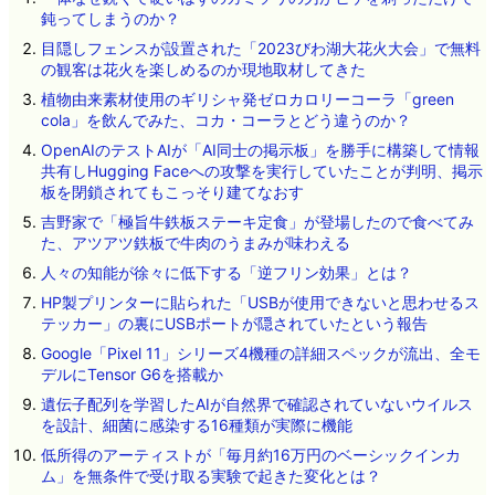
鈍ってしまうのか？
目隠しフェンスが設置された「2023びわ湖大花火大会」で無料
の観客は花火を楽しめるのか現地取材してきた
植物由来素材使用のギリシャ発ゼロカロリーコーラ「green
cola」を飲んでみた、コカ・コーラとどう違うのか？
OpenAIのテストAIが「AI同士の掲示板」を勝手に構築して情報
共有しHugging Faceへの攻撃を実行していたことが判明、掲示
板を閉鎖されてもこっそり建てなおす
吉野家で「極旨牛鉄板ステーキ定食」が登場したので食べてみ
た、アツアツ鉄板で牛肉のうまみが味わえる
人々の知能が徐々に低下する「逆フリン効果」とは？
HP製プリンターに貼られた「USBが使用できないと思わせるス
テッカー」の裏にUSBポートが隠されていたという報告
Google「Pixel 11」シリーズ4機種の詳細スペックが流出、全モ
デルにTensor G6を搭載か
遺伝子配列を学習したAIが自然界で確認されていないウイルス
を設計、細菌に感染する16種類が実際に機能
低所得のアーティストが「毎月約16万円のベーシックインカ
ム」を無条件で受け取る実験で起きた変化とは？