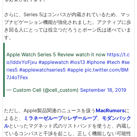
さらに、Series 5はコンパスが内蔵されているため、マッ
プナビゲーション機能が強化されました。アクティブに歩
き回る人にとっては役立つだろうとボーン氏は述べていま
す。
Apple Watch Series 5 Review watch it now
https://t.c
o/lddxYoFjxu
#applewatch
#ios13
#iphone
#tech
#se
ries5
#applewatchseries5
#apple
pic.twitter.com/BM
7J4oTFex
— Custom Cell (@cell_custom)
September 18, 2019
ただし、Apple製品関連のニュースを扱う
MacRumors
に
よると、
ミラネーゼループ
や
レザーループ
、
モダンバック
ル
といったマグネット式のリストバンドを使うと、内蔵し
ているコンパスと干渉を起こし、正しく機能しない可能性