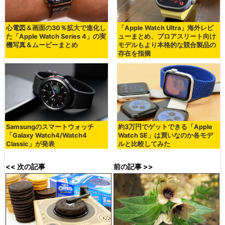
心電図＆画面の30％拡大で進化し
「Apple Watch Ultra」海外レビ
た「Apple Watch Series 4」の実
ューまとめ、プロアスリート向け
機写真＆ムービーまとめ
モデルもより本格的な競合製品の
存在を指摘
Samsungのスマートウォッチ
約3万円でゲットできる「Apple
「Galaxy Watch4/Watch4
Watch SE」は買いなのか各モデ
Classic」が発表
ルと比較してみた
<< 次の記事
前の記事 >>