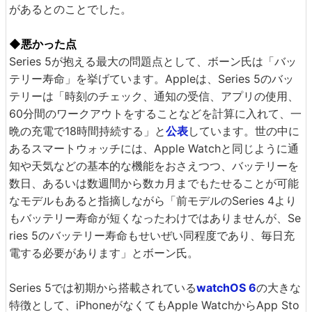
があるとのことでした。
◆悪かった点
Series 5が抱える最大の問題点として、ボーン氏は「バッ
テリー寿命」を挙げています。Appleは、Series 5のバッ
テリーは「時刻のチェック、通知の受信、アプリの使用、
60分間のワークアウトをすることなどを計算に入れて、一
晩の充電で18時間持続する」と
公表
しています。世の中に
あるスマートウォッチには、Apple Watchと同じように通
知や天気などの基本的な機能をおさえつつ、バッテリーを
数日、あるいは数週間から数カ月までもたせることが可能
なモデルもあると指摘しながら「前モデルのSeries 4より
もバッテリー寿命が短くなったわけではありませんが、Se
ries 5のバッテリー寿命もせいぜい同程度であり、毎日充
電する必要があります」とボーン氏。
Series 5では初期から搭載されている
watchOS 6
の大きな
特徴として、iPhoneがなくてもApple WatchからApp Sto