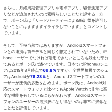
さらに、月経周期管理アプリや電卓アプリ、騒音測定アプ
リなどが追加されたのは素晴らしいことだと評する一方
で、ボーン氏は「サードパーティーによる時計盤を許可し
ないことにはますますイライラしています」とコメントし
ています。
そして、至極当然ではありますが、Androidスマートフォ
ンとの連携は前モデルと同じく想定されていないため、iP
honeユーザーでなければ活用できないところも残念な部分
であるとボーン氏は述べています。日本ではiPhoneのシェ
アは2019年8月時点で
69.8％
ですが、全世界規模でのシェ
アはAndroidが
76.23％
と、Androidスマートフォンのユ
ーザーが圧倒的多数を占めます。ボーン氏は、Android対
応のスマートウォッチと比べてもApple Watchは非常に高
度な機能を有しているにもかかわらず、Androidスマート
フォンのユーザーの選択肢になり得ないのは非常に残念な
ことだと評価しています。