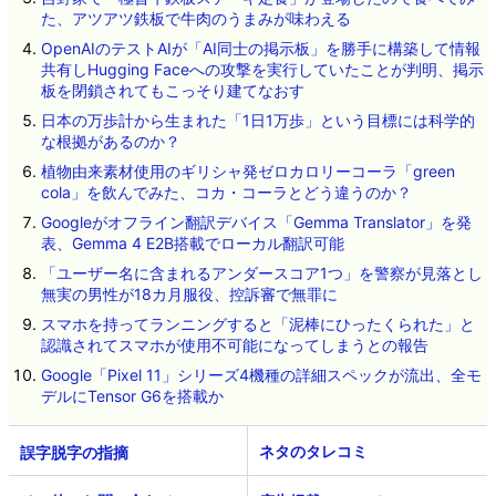
た、アツアツ鉄板で牛肉のうまみが味わえる
OpenAIのテストAIが「AI同士の掲示板」を勝手に構築して情報
共有しHugging Faceへの攻撃を実行していたことが判明、掲示
板を閉鎖されてもこっそり建てなおす
日本の万歩計から生まれた「1日1万歩」という目標には科学的
な根拠があるのか？
植物由来素材使用のギリシャ発ゼロカロリーコーラ「green
cola」を飲んでみた、コカ・コーラとどう違うのか？
Googleがオフライン翻訳デバイス「Gemma Translator」を発
表、Gemma 4 E2B搭載でローカル翻訳可能
「ユーザー名に含まれるアンダースコア1つ」を警察が見落とし
無実の男性が18カ月服役、控訴審で無罪に
スマホを持ってランニングすると「泥棒にひったくられた」と
認識されてスマホが使用不可能になってしまうとの報告
Google「Pixel 11」シリーズ4機種の詳細スペックが流出、全モ
デルにTensor G6を搭載か
ネタのタレコミ