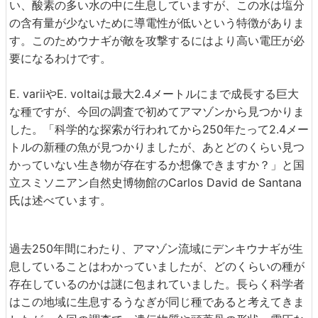
い、酸素の多い水の中に生息していますが、この水は塩分
の含有量が少ないために導電性が低いという特徴がありま
す。このためウナギが敵を攻撃するにはより高い電圧が必
要になるわけです。
E. variiやE. voltaiは最大2.4メートルにまで成長する巨大
な種ですが、今回の調査で初めてアマゾンから見つかりま
した。「科学的な探索が行われてから250年たって2.4メー
トルの新種の魚が見つかりましたが、あとどのくらい見つ
かっていない生き物が存在するか想像できますか？」と国
立スミソニアン自然史博物館のCarlos David de Santana
氏は述べています。
過去250年間にわたり、アマゾン流域にデンキウナギが生
息していることはわかっていましたが、どのくらいの種が
存在しているのかは謎に包まれていました。長らく科学者
はこの地域に生息するうなぎが同じ種であると考えてきま