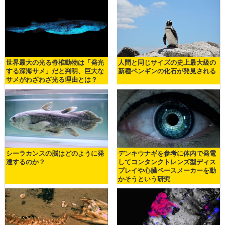
世界最大の光る脊椎動物は「発光
人間と同じサイズの史上最大級の
する深海サメ」だと判明、巨大な
新種ペンギンの化石が発見される
サメがわざわざ光る理由とは？
シーラカンスの脳はどのように発
デンキウナギを参考に体内で発電
達するのか？
してコンタンクトレンズ型ディス
プレイや心臓ペースメーカーを動
かそうという研究