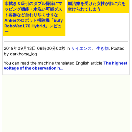
水拭き＆吸引のダブル掃除にマ
鍼治療を受けた女性が肺に穴を
ッピング機能・水洗い可能ダス
空けられてしまう
ト容器など至れり尽くせりな
Ankerのロボット掃除機「Eufy
RoboVac L70 Hybrid」レビュ
ー
2019年09月13日 08時00分00秒
in
サイエンス
,
生き物
, Posted
by darkhorse_log
You can read the machine translated English article
The highest
voltage of the observation h…
.