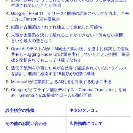
生成されていたことが判明
Google「Pixel 11」シリーズ4機種の詳細スペックが流出、全モ
デルにTensor G6を搭載か
細菌と古細菌はそれぞれ独立して進化した可能性
人類が太陽系を決して離れることができない「何もない空間」
という最大の壁とは？
OpenAIのテストAIが「AI同士の掲示板」を勝手に構築して情報
共有しHugging Faceへの攻撃を実行していたことが判明、掲示
板を閉鎖されてもこっそり建てなおす
遺伝子配列を学習したAIが自然界で確認されていないウイルス
を設計、細菌に感染する16種類が実際に機能
Microsoftが従業員によるAI利用を制限する動きに出る
Googleがオフライン翻訳デバイス「Gemma Translator」を発
表、Gemma 4 E2B搭載でローカル翻訳可能
ネタのタレコミ
その他のお問い合わせ
広告掲載について