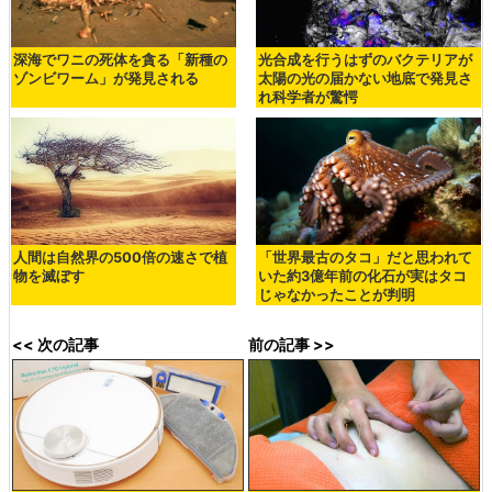
深海でワニの死体を貪る「新種の
光合成を行うはずのバクテリアが
ゾンビワーム」が発見される
太陽の光の届かない地底で発見さ
れ科学者が驚愕
人間は自然界の500倍の速さで植
「世界最古のタコ」だと思われて
物を滅ぼす
いた約3億年前の化石が実はタコ
じゃなかったことが判明
<< 次の記事
前の記事 >>