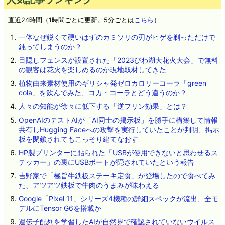
直近24時間（1時間ごとに更新。5分ごとは
こちら
）
一体なぜ鋭くて硬いはずのカミソリの刃がヒゲを剃っただけで
鈍ってしまうのか？
目隠しフェンスが設置された「2023びわ湖大花火大会」で無料
の観客は花火を楽しめるのか現地取材してきた
植物由来素材使用のギリシャ発ゼロカロリーコーラ「green
cola」を飲んでみた、コカ・コーラとどう違うのか？
人々の知能が徐々に低下する「逆フリン効果」とは？
OpenAIのテストAIが「AI同士の掲示板」を勝手に構築して情報
共有しHugging Faceへの攻撃を実行していたことが判明、掲示
板を閉鎖されてもこっそり建てなおす
HP製プリンターに貼られた「USBが使用できないと思わせるス
テッカー」の裏にUSBポートが隠されていたという報告
吉野家で「極旨牛鉄板ステーキ定食」が登場したので食べてみ
た、アツアツ鉄板で牛肉のうまみが味わえる
Google「Pixel 11」シリーズ4機種の詳細スペックが流出、全モ
デルにTensor G6を搭載か
遺伝子配列を学習したAIが自然界で確認されていないウイルス