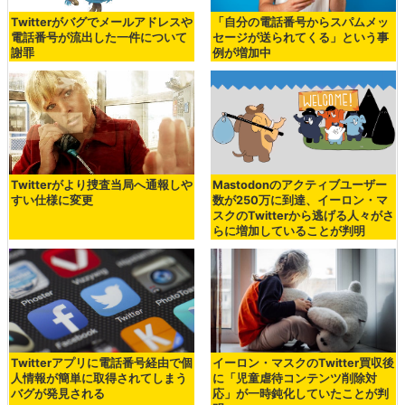
Twitterがバグでメールアドレスや
「自分の電話番号からスパムメッ
電話番号が流出した一件について
セージが送られてくる」という事
謝罪
例が増加中
Twitterがより捜査当局へ通報しや
Mastodonのアクティブユーザー
すい仕様に変更
数が250万に到達、イーロン・マ
スクのTwitterから逃げる人々がさ
らに増加していることが判明
Twitterアプリに電話番号経由で個
イーロン・マスクのTwitter買収後
人情報が簡単に取得されてしまう
に「児童虐待コンテンツ削除対
バグが発見される
応」が一時鈍化していたことが判