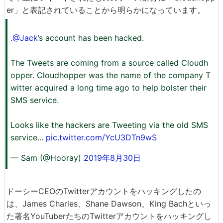
er」と表記されていることから明らかになっています。
.
@Jack
’s account has been hacked.
The Tweets are coming from a source called Cloudh
opper. Cloudhopper was the name of the company T
witter acquired a long time ago to help bolster their
SMS service.
Looks like the hackers are Tweeting via the old SMS
service...
pic.twitter.com/YcU3DTn9wS
— Sam (@Hooray)
2019年8月30日
ドーシーCEOのTwitterアカウントをハッキングしたの
は、James Charles、Shane Dawson、King Bachといっ
た著名YouTuberたちのTwitterアカウントをハッキングし