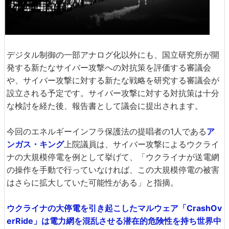
デジタル制御の一部アナログ化以外にも、国立研究所が開
発する新たなサイバー攻撃への対抗策を評価する審議会
や、サイバー攻撃に対する新たな戦略を研究する審議会が
設立される予定です。サイバー攻撃に対する対抗策は十分
な検討を経た後、報告書として議会に提出されます。
今回のエネルギーインフラ保護法の提唱者の1人である
ア
ンガス・キング
上院議員は、サイバー攻撃によるウクライ
ナの大規模停電を例として挙げて、「ウクライナが送電網
の操作を手動で行っていなければ、この大規模停電の被害
はさらに拡大していた可能性がある」と指摘。
ウクライナの大停電を引き起こしたマルウェア「CrashOv
erRide」は電力網を混乱させる潜在的危険性を持ち世界中