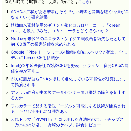
直近24時間（1時間ごとに更新。5分ごとは
こちら
）
ADHDの症状がある若者はそうでない若者と音楽を聴く習慣が異
なるという研究結果
植物由来素材使用のギリシャ発ゼロカロリーコーラ「green
cola」を飲んでみた、コカ・コーラとどう違うのか？
Netflixが未公開のニコラス・ケイジ主演映画を紛失したとして
約160億円の損害賠償を求められる
Google「Pixel 11」シリーズ4機種の詳細スペックが流出、全モ
デルにTensor G6を搭載か
Intelが2年延長保証の対象CPUを発表、クラッシュ多発CPUの無
償交換が可能に
がん細胞が自らDNAを壊して進化している可能性が研究によっ
て指摘される
アメリカ政府が中国製データセンター向け機器の輸入を禁止す
る方針
フルカラーで見える暗視ゴーグルを可能にする技術が開発され
る、ただし実用化には課題あり
人気ドラマ「VIVANT」とコラボした湖池屋のポテトチップス
「乃木ののり塩」「野崎のケバブ」試食レビュー