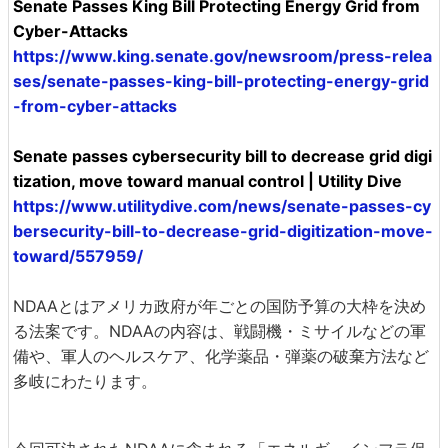
Senate Passes King Bill Protecting Energy Grid from
Cyber-Attacks
https://www.king.senate.gov/newsroom/press-relea
ses/senate-passes-king-bill-protecting-energy-grid
-from-cyber-attacks
Senate passes cybersecurity bill to decrease grid digi
tization, move toward manual control | Utility Dive
https://www.utilitydive.com/news/senate-passes-cy
bersecurity-bill-to-decrease-grid-digitization-move-
toward/557959/
NDAAとはアメリカ政府が年ごとの国防予算の大枠を決め
る法案です。NDAAの内容は、戦闘機・ミサイルなどの軍
備や、軍人のヘルスケア、化学薬品・弾薬の破棄方法など
多岐にわたります。