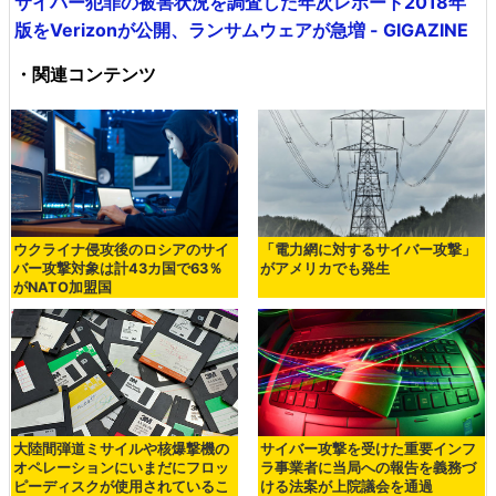
サイバー犯罪の被害状況を調査した年次レポート2018年
版をVerizonが公開、ランサムウェアが急増 - GIGAZINE
・関連コンテンツ
ウクライナ侵攻後のロシアのサイ
「電力網に対するサイバー攻撃」
バー攻撃対象は計43カ国で63％
がアメリカでも発生
がNATO加盟国
大陸間弾道ミサイルや核爆撃機の
サイバー攻撃を受けた重要インフ
オペレーションにいまだにフロッ
ラ事業者に当局への報告を義務づ
ピーディスクが使用されているこ
ける法案が上院議会を通過