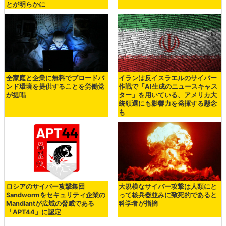
とが明らかに
全家庭と企業に無料でブロードバ
イランは反イスラエルのサイバー
ンド環境を提供することを労働党
作戦で「AI生成のニュースキャス
が提唱
ター」を用いている、アメリカ大
統領選にも影響力を発揮する懸念
も
ロシアのサイバー攻撃集団
大規模なサイバー攻撃は人類にと
Sandwormをセキュリティ企業の
って核兵器並みに致死的であると
Mandiantが広域の脅威である
科学者が指摘
「APT44」に認定