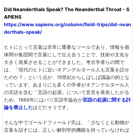
Did Neanderthals Speak? The Neanderthal Throat - S
APIENS
https://www.sapiens.org/column/field-trips/did-nean
derthals-speak/
ヒトにとって言葉は非常に重要なツールであり、情報を個
体間や集団間で言葉にして伝え合うことで、技術や文化を
大きく発展させることができました。考古学者らの間で
は、「現代のヒトに近いネアンデルタール人も言葉を話せ
たのか？」という点が、19世紀からしばしば議論の的とな
っています。あまりにも多くの学者がネアンデルタール人
の言語を含む「言語の起源」について意見を発表したがる
ため、1866年にはパリ言語学協会が
言語の起源に関する討
論を禁止した
ほどだそうです。
そんな中でゴールドフィールド氏は、「少なくとも動物が
言葉を話すには、正しい解剖学的機能を持っていなければ