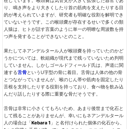
在しています。喉頭嚢は気管支が大きく拡張した器官であ
り、鳴き声をより大きくしたり首の筋肉を支えたりする目
的が考えられていますが、研究者も明確な役割を解明でき
ていないそうです。この喉頭嚢が存在するせいで多くの類
人猿は、ヒトが話す言葉のように単一の明瞭な周波数を持
つ声を発することができないとのこと。
果たしてネアンデルタール人が喉頭嚢を持っていたのかど
うかについては、軟組織が現代まで残っていないため判明
していません。しかしゴールドフィールド氏は、声道に関
連する
舌骨
というU字型の骨に着目。舌骨は人体の他の骨
とつながっていませんが、喉のじん帯や筋肉を固定したり
舌根を支持したりする役割を持っており、食べ物を飲み込
んだり話したりする際に重要な骨だそうです。
舌骨は非常に小さくてもろいため、あまり後世まで化石と
して残ることがありませんが、幸いにもネアンデルタール
人の場合は「
Kebara 1
」と名付けられた個体の化石から、