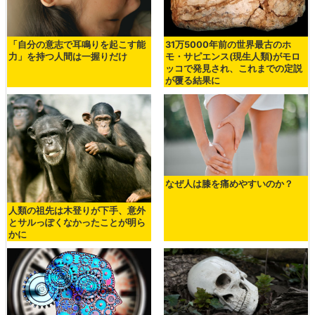
「自分の意志で耳鳴りを起こす能
31万5000年前の世界最古のホ
力」を持つ人間は一握りだけ
モ・サピエンス(現生人類)がモロ
ッコで発見され、これまでの定説
が覆る結果に
なぜ人は膝を痛めやすいのか？
人類の祖先は木登りが下手、意外
とサルっぽくなかったことが明ら
かに