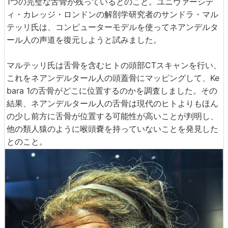
1つの完璧な舌骨が残っているとのこと。ユニヴァーシテ
ィ・カレッジ・ロンドンの解剖学研究者のサンドラ・マル
テッリ氏は、コンピューターモデルを使ってネアンデルタ
ール人の声道を復元しようと試みました。
マルテッリ氏は舌骨を含むヒトの頭部CTスキャンを行い、
これをネアンデルタール人の頭蓋骨にマッピングして、Ke
bara 1の舌骨がどこに位置するのかを調査しました。その
結果、ネアンデルタール人の舌骨は現代のヒトよりもほん
の少し前方に舌骨が位置する可能性が高いことが判明し、
他の類人猿のように喉頭嚢を持っていないことを発見した
とのこと。