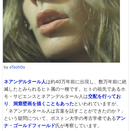
by
oTschOo
ネアンデルタール人
は約40万年前に出現し、数万年前に絶
滅したとみられるヒト属の一種です。ヒトの祖先であるホ
モ・サピエンスとネアンデルタール人は
交配を行ってお
り
、
洞窟壁画を描くこともあった
といわれていますが、
「ネアンデルタール人は言葉を話すことができたのか？」
という疑問について、ボストン大学の考古学者である
アン
ナ・ゴールドフィールド
氏が考察しています。