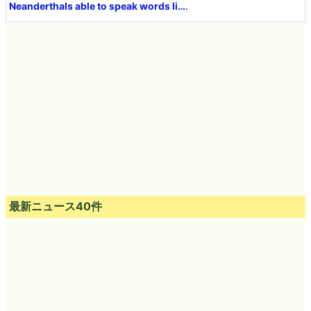
Neanderthals able to speak words li…
.
最新ニュース40件