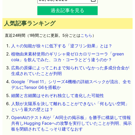
過去記事を見る
人気記事ランキング
直近24時間（1時間ごとに更新。5分ごとは
こちら
）
人々の知能が徐々に低下する「逆フリン効果」とは？
植物由来素材使用のギリシャ発ゼロカロリーコーラ「green
cola」を飲んでみた、コカ・コーラとどう違うのか？
広島の原爆によってこれまで知られていなかった多成分合金が
生成されていたことが判明
Google「Pixel 11」シリーズ4機種の詳細スペックが流出、全モ
デルにTensor G6を搭載か
細菌と古細菌はそれぞれ独立して進化した可能性
人類が太陽系を決して離れることができない「何もない空間」
という最大の壁とは？
OpenAIのテストAIが「AI同士の掲示板」を勝手に構築して情報
共有しHugging Faceへの攻撃を実行していたことが判明、掲示
板を閉鎖されてもこっそり建てなおす