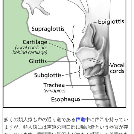
多くの類人猿も声の通り道である
声道
中に声帯を持ってい
ますが、類人猿には声道の開口部に喉頭嚢という器官が存