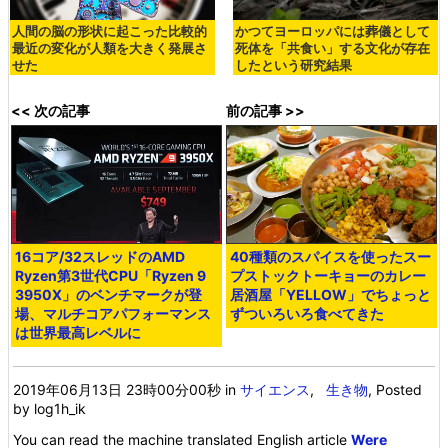
人間の脳の形状に起こった比較的
かつてヨーロッパには葬儀として
最近の変化が人類を大きく発展さ
死体を「共食い」する文化が存在
せた
したという研究結果
<< 次の記事
前の記事 >>
16コア/32スレッドのAMD
40種類のスパイスを使ったスー
Ryzen第3世代CPU「Ryzen 9
プストックトーキョーのカレー
3950X」のベンチマークが登
居酒屋「YELLOW」でちょっと
場、マルチコアパフォーマンス
ずついろいろ食べてきた
は世界最高レベルに
2019年06月13日 23時00分00秒
in
サイエンス
,
生き物
, Posted
by log1h_ik
You can read the machine translated English article
Were