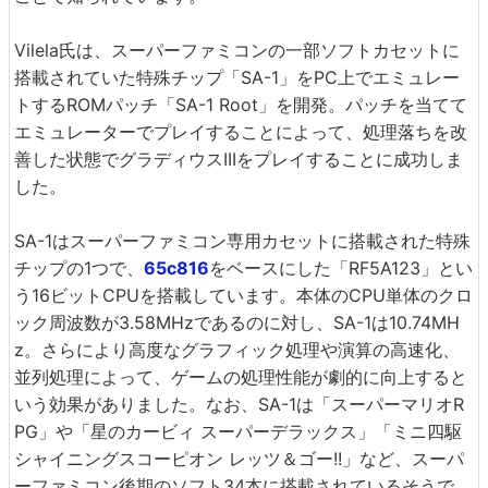
Vilela氏は、スーパーファミコンの一部ソフトカセットに
搭載されていた特殊チップ「SA-1」をPC上でエミュレー
トするROMパッチ「SA-1 Root」を開発。パッチを当てて
エミュレーターでプレイすることによって、処理落ちを改
善した状態でグラディウスIIIをプレイすることに成功しま
した。
SA-1はスーパーファミコン専用カセットに搭載された特殊
チップの1つで、
65c816
をベースにした「RF5A123」とい
う16ビットCPUを搭載しています。本体のCPU単体のクロ
ック周波数が3.58MHzであるのに対し、SA-1は10.74MH
z。さらにより高度なグラフィック処理や演算の高速化、
並列処理によって、ゲームの処理性能が劇的に向上すると
いう効果がありました。なお、SA-1は「スーパーマリオR
PG」や「星のカービィ スーパーデラックス」「ミニ四駆
シャイニングスコーピオン レッツ＆ゴー!!」など、スーパ
ーファミコン後期のソフト34本に搭載されているそうで