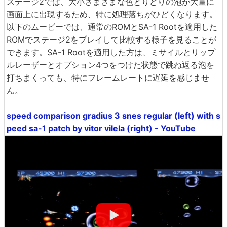
ステージ2では、大小さまざまな色とりどりの泡が大量に
画面上に出現するため、特に処理落ちがひどくなります。
以下のムービーでは、通常のROMとSA-1 Rootを適用した
ROMでステージ2をプレイして比較する様子を見ることが
できます。SA-1 Rootを適用した方は、ミサイルとリップ
ルレーザーとオプション4つをつけた状態で跳ね返る泡を
打ちまくっても、特にフレームレートに遅延を感じませ
ん。
speed comparison gradius 3 snes regular (left) with s
peed sa-1 patch by vitor vilela (right) - YouTube