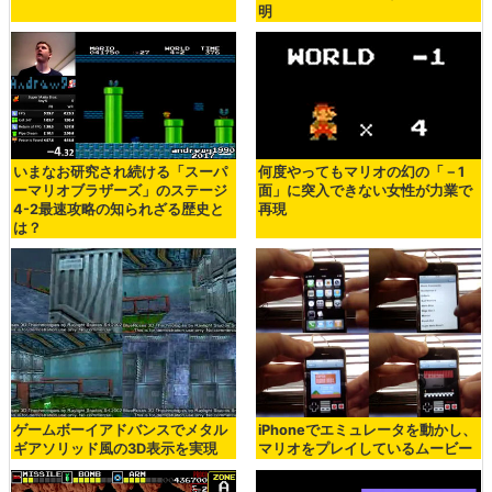
明
いまなお研究され続ける「スーパ
何度やってもマリオの幻の「－1
ーマリオブラザーズ」のステージ
面」に突入できない女性が力業で
4-2最速攻略の知られざる歴史と
再現
は？
ゲームボーイアドバンスでメタル
iPhoneでエミュレータを動かし、
ギアソリッド風の3D表示を実現
マリオをプレイしているムービー