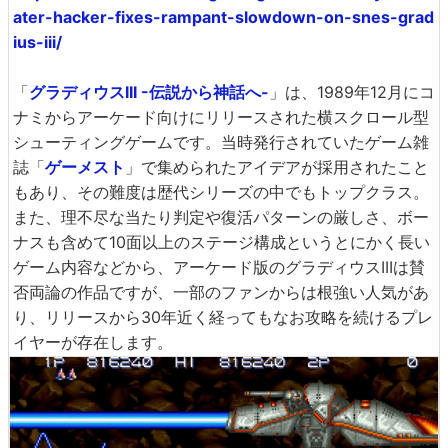
ater-hacker-fixes-rampant-slowdown-on-snes-grad
ius-iii/
「
グラディウスIII -伝説から神話へ-
」は、1989年12月にコ
ナミからアーケード向けにリリースされた横スクロール型
シューティングゲームです。当時発行されていたゲーム雑
誌「
ゲーメスト
」で集められたアイデアが採用されたこと
もあり、その難度は歴代シリーズの中でもトップクラス。
また、理不尽な当たり判定や復活パターンの厳しさ、ボー
ナスも含めて10面以上のステージ構成というとにかく長い
ゲーム内容などから、アーケード版のグラディウスIIIは賛
否両論の作品ですが、一部のファンからは根強い人気があ
り、リリースから30年近く経ってもなお攻略を続けるプレ
イヤーが存在します。