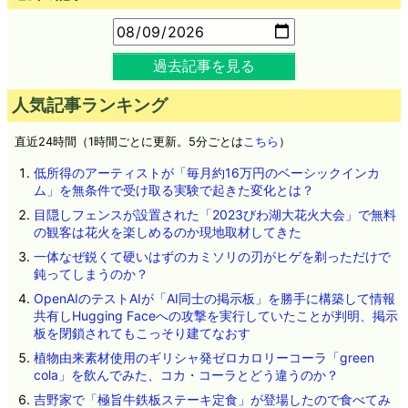
過去記事を見る
人気記事ランキング
直近24時間（1時間ごとに更新。5分ごとは
こちら
）
低所得のアーティストが「毎月約16万円のベーシックインカ
ム」を無条件で受け取る実験で起きた変化とは？
目隠しフェンスが設置された「2023びわ湖大花火大会」で無料
の観客は花火を楽しめるのか現地取材してきた
一体なぜ鋭くて硬いはずのカミソリの刃がヒゲを剃っただけで
鈍ってしまうのか？
OpenAIのテストAIが「AI同士の掲示板」を勝手に構築して情報
共有しHugging Faceへの攻撃を実行していたことが判明、掲示
板を閉鎖されてもこっそり建てなおす
植物由来素材使用のギリシャ発ゼロカロリーコーラ「green
cola」を飲んでみた、コカ・コーラとどう違うのか？
吉野家で「極旨牛鉄板ステーキ定食」が登場したので食べてみ