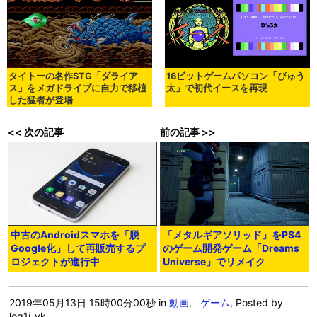
タイトーの名作STG「ダライア
16ビットゲームパソコン「ぴゅう
ス」をメガドライブに自力で移植
太」で初代イースを再現
した猛者が登場
<< 次の記事
前の記事 >>
中古のAndroidスマホを「脱
「メタルギアソリッド」をPS4
Google化」して再販売するプ
のゲーム開発ゲーム「Dreams
ロジェクトが進行中
Universe」でリメイク
2019年05月13日 15時00分00秒
in
動画
,
ゲーム
, Posted by
log1i_yk