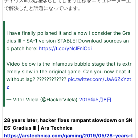
ディウスIIIの処理落ちしてしまう仕様をエミュレーター上
で解決したと話題になっています。
I have finally polished it and a now I consider the Gra
dius III - SA-1 version STABLE! Download sources an
d patch here:
https://t.co/yNcIFniCdi
Video below is the infamous bubble stage that is extr
emely slow in the original game. Can you now beat it
without lag? ????????????
pic.twitter.com/UaA6ZxYzt
z
— Vitor Vilela (@HackerVilela)
2019年5月8日
28 years later, hacker fixes rampant slowdown on SN
ES‘ Gradius III | Ars Technica
https://arstechnica.com/gaming/2019/05/28-years-l