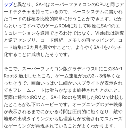
ップ
と異なり、SA-1はスーパーファミコンのCPUと同じア
ーキテクチャを持っているので、ベースシステムに書かれ
たコードの移植を比較的簡単に行うことができます。だか
らといってすべてのゲームROMに対して即座にSA-1のエ
ミュレーションを適用できるわけではなく、Viela氏は調査
と逆アセンブリ、コード解析、メモリの再マッピング、コ
ード編集に3カ月も費やすことで、ようやくSA-1をパッチ
化することに成功したそうです。
そこで、スーパーファミコン版グラディウスIIIにこのSA-1
Rootを適用したところ、ゲーム速度が元の2～3倍早くな
ったそうで、画面いっぱいに細かいスプライトが表示され
てもフレームレートは滑らかなまま維持されたとのこと。
実際に通常のROMと、SA-1 Rootを適用したROMで比較し
たところが以下のムービーです。オープニングのデモ映像
が表示されるまでにかかる時間は圧倒的に短くなり、敵や
地形の出現タイミングから処理落ちが改善されてスムーズ
なゲーミングが再現されていることがよくわかります。