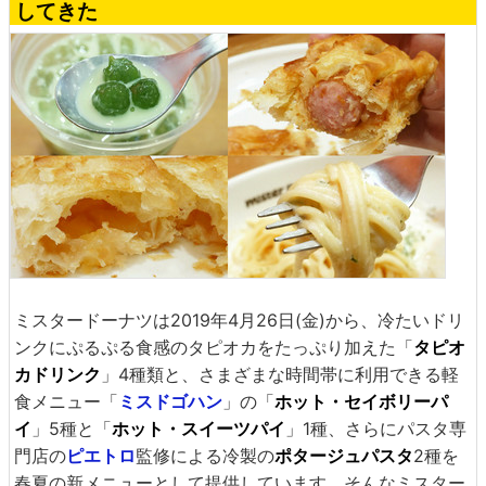
してきた
ミスタードーナツは2019年4月26日(金)から、冷たいドリ
ンクにぷるぷる食感のタピオカをたっぷり加えた「
タピオ
カドリンク
」4種類と、さまざまな時間帯に利用できる軽
食メニュー「
ミスドゴハン
」の「
ホット・セイボリーパ
イ
」5種と「
ホット・スイーツパイ
」1種、さらにパスタ専
門店の
ピエトロ
監修による冷製の
ポタージュパスタ
2種を
春夏の新メニューとして提供しています。そんなミスター