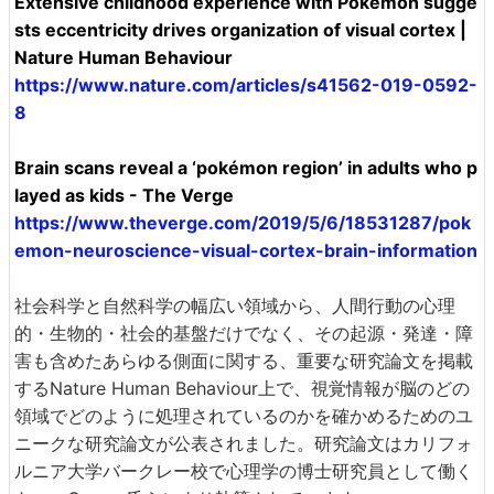
Extensive childhood experience with Pokémon sugge
sts eccentricity drives organization of visual cortex |
Nature Human Behaviour
https://www.nature.com/articles/s41562-019-0592-
8
Brain scans reveal a ‘pokémon region’ in adults who p
layed as kids - The Verge
https://www.theverge.com/2019/5/6/18531287/pok
emon-neuroscience-visual-cortex-brain-information
社会科学と自然科学の幅広い領域から、人間行動の心理
的・生物的・社会的基盤だけでなく、その起源・発達・障
害も含めたあらゆる側面に関する、重要な研究論文を掲載
するNature Human Behaviour上で、視覚情報が脳のどの
領域でどのように処理されているのかを確かめるためのユ
ニークな研究論文が公表されました。研究論文はカリフォ
ルニア大学バークレー校で心理学の博士研究員として働く