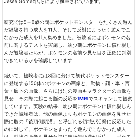
Jesse Gomez氏らにより執筆されています。
研究では5～8歳の間にポケットモンスターをたくさん遊ん
だ経験を持つ成人を11人、そして反対にまったく遊んでこ
なかった成人を11人集めました。被験者にはポケモンの名
前に関するテストを実施し、幼少期にポケモンに慣れ親し
んだ被験者たちが、ポケモンの名前や見た目を正確に判別
できているかを確認しています
続いて、被験者には8回に分けて初代ポケットモンスター
に登場する150体のポケモンの画像と、動物・顔・車・言
葉・廊下の画像、さらには別の漫画キャラクターの画像を
見せ、その際に起こる脳の反応を
fMRI
でスキャンして観察
しています。実験の結果、幼少期にポケモンに慣れ親しん
できた被験者は、他の画像よりもポケモンの画像を見せた
際に脳の「後頭側頭溝」と呼ばれる領域が活発に反応した
のに対して、ポケモンをまったく遊んでこなかった成人
は、動物の画像を見せた際に後頭側頭溝が反応し、ポケモ