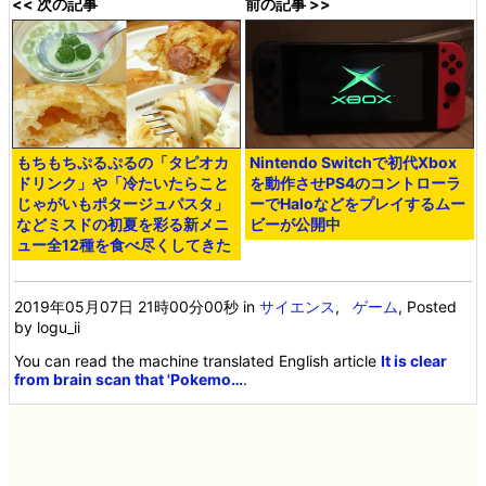
<< 次の記事
前の記事 >>
もちもちぷるぷるの「タピオカ
Nintendo Switchで初代Xbox
ドリンク」や「冷たいたらこと
を動作させPS4のコントローラ
じゃがいもポタージュパスタ」
ーでHaloなどをプレイするムー
などミスドの初夏を彩る新メニ
ビーが公開中
ュー全12種を食べ尽くしてきた
2019年05月07日 21時00分00秒
in
サイエンス
,
ゲーム
, Posted
by logu_ii
You can read the machine translated English article
It is clear
from brain scan that 'Pokemo…
.