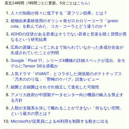
直近24時間（1時間ごとに更新。5分ごとは
こちら
）
人々の知能が徐々に低下する「逆フリン効果」とは？
植物由来素材使用のギリシャ発ゼロカロリーコーラ「green
cola」を飲んでみた、コカ・コーラとどう違うのか？
ADHDの症状がある若者はそうでない若者と音楽を聴く習慣が異
なるという研究結果
広島の原爆によってこれまで知られていなかった多成分合金が
生成されていたことが判明
Google「Pixel 11」シリーズ4機種の詳細スペックが流出、全モ
デルにTensor G6を搭載か
人気ドラマ「VIVANT」とコラボした湖池屋のポテトチップス
「乃木ののり塩」「野崎のケバブ」試食レビュー
細菌と古細菌はそれぞれ独立して進化した可能性
アメリカ政府が中国製データセンター向け機器の輸入を禁止す
る方針
人類が太陽系を決して離れることができない「何もない空間」
という最大の壁とは？
Microsoftが従業員によるAI利用を制限する動きに出る