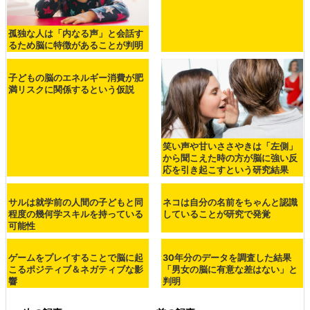
孤独な人は「内なる声」と会話す
るため脳に特徴があることが判明
子どもの脳のエネルギー消費が肥
満リスクに関係するという仮説
笑い声や甘いささやきは「左側」
から聞こえた時の方が脳に強い反
応を引き起こすという研究結果
サルは就学前の人間の子どもと同
ネコは自分の名前をちゃんと認識
程度の幾何学スキルを持っている
していることが研究で発覚
可能性
ゲームをプレイすることで脳に起
30年分のデータを調査した結果
こるポジティブ＆ネガティブな影
「男女の脳に有意な差はない」と
響
判明