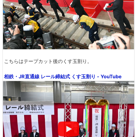
こちらはテープカット後のくす玉割り。
相鉄・JR直通線 レール締結式 くす玉割り - YouTube