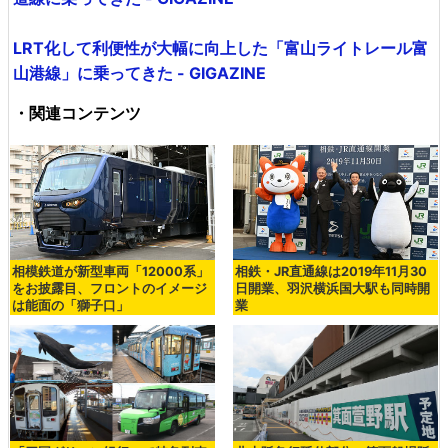
LRT化して利便性が大幅に向上した「富山ライトレール富
山港線」に乗ってきた - GIGAZINE
・関連コンテンツ
相模鉄道が新型車両「12000系」
相鉄・JR直通線は2019年11月30
をお披露目、フロントのイメージ
日開業、羽沢横浜国大駅も同時開
は能面の「獅子口」
業