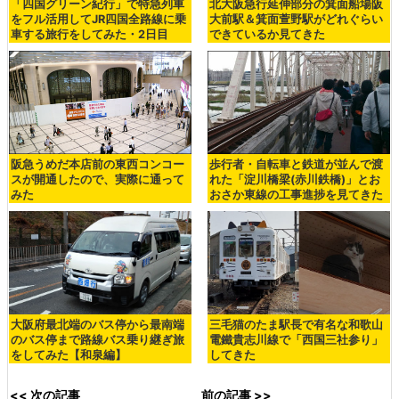
「四国グリーン紀行」で特急列車
北大阪急行延伸部分の箕面船場阪
をフル活用してJR四国全路線に乗
大前駅＆箕面萱野駅がどれぐらい
車する旅行をしてみた・2日目
できているか見てきた
阪急うめだ本店前の東西コンコー
歩行者・自転車と鉄道が並んで渡
スが開通したので、実際に通って
れた「淀川橋梁(赤川鉄橋)」とお
みた
おさか東線の工事進捗を見てきた
大阪府最北端のバス停から最南端
三毛猫のたま駅長で有名な和歌山
のバス停まで路線バス乗り継ぎ旅
電鐵貴志川線で「西国三社参り」
をしてみた【和泉編】
してきた
<< 次の記事
前の記事 >>