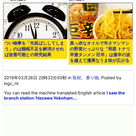
つい物事を「先延ばししてしま
真っ赤なオイルで辛さマシマシ
う」のは睡眠不足を解消させれ
の野菜たっぷりな「明星 トナリ
ば改善可能との研究結果
辛激タンメン 巨辛」は激辛の波
を越えて濃厚なうま味が広がる
2019年03月28日 22時32分00秒
in
取材
,
乗り物
, Posted by
logc_nt
You can read the machine translated English article
I saw the
branch station 'Hazawa Yokoham…
.