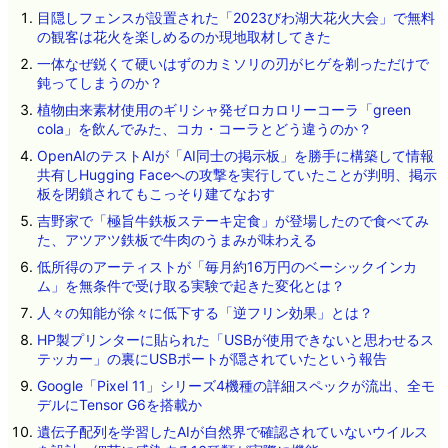
目隠しフェンスが設置された「2023びわ湖大花火大会」で無料
の観客は花火を楽しめるのか現地取材してきた
一体なぜ鋭くて硬いはずのカミソリの刃がヒゲを剃っただけで
鈍ってしまうのか？
植物由来素材使用のギリシャ発ゼロカロリーコーラ「green
cola」を飲んでみた、コカ・コーラとどう違うのか？
OpenAIのテストAIが「AI同士の掲示板」を勝手に構築して情報
共有しHugging Faceへの攻撃を実行していたことが判明、掲示
板を閉鎖されてもこっそり建てなおす
吉野家で「極旨牛鉄板ステーキ定食」が登場したので食べてみ
た、アツアツ鉄板で牛肉のうまみが味わえる
低所得のアーティストが「毎月約16万円のベーシックインカ
ム」を無条件で受け取る実験で起きた変化とは？
人々の知能が徐々に低下する「逆フリン効果」とは？
HP製プリンターに貼られた「USBが使用できないと思わせるス
テッカー」の裏にUSBポートが隠されていたという報告
Google「Pixel 11」シリーズ4機種の詳細スペックが流出、全モ
デルにTensor G6を搭載か
遺伝子配列を学習したAIが自然界で確認されていないウイルス