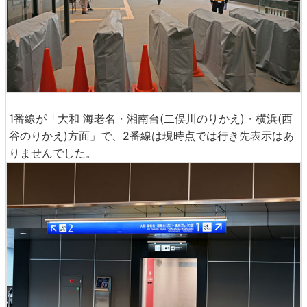
1番線が「大和 海老名・湘南台(二俣川のりかえ)・横浜(西
谷のりかえ)方面」で、2番線は現時点では行き先表示はあ
りませんでした。