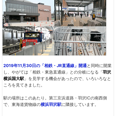
2019年11月30日の「相鉄・JR直通線」開通
と同時に開業
し、やがては「相鉄・東急直通線」との分岐になる「
羽沢
横浜国大駅
」を見学する機会があったので、いろいろなと
ころを見てきました。
駅の場所はこのあたり。第三京浜道路・羽沢ICの南西側
で、東海道貨物線の
横浜羽沢駅
に隣接しています。