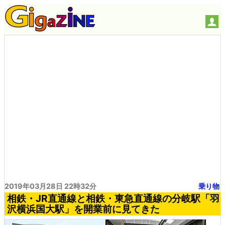
2019年03月28日 22時32分
乗り物
相鉄・JR直通線と相鉄・東急直通線の分岐駅「羽
沢横浜国大駅」を開業前に見てきた