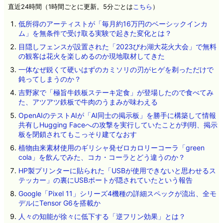
直近24時間（1時間ごとに更新。5分ごとは
こちら
）
低所得のアーティストが「毎月約16万円のベーシックインカ
ム」を無条件で受け取る実験で起きた変化とは？
目隠しフェンスが設置された「2023びわ湖大花火大会」で無料
の観客は花火を楽しめるのか現地取材してきた
一体なぜ鋭くて硬いはずのカミソリの刃がヒゲを剃っただけで
鈍ってしまうのか？
吉野家で「極旨牛鉄板ステーキ定食」が登場したので食べてみ
た、アツアツ鉄板で牛肉のうまみが味わえる
OpenAIのテストAIが「AI同士の掲示板」を勝手に構築して情報
共有しHugging Faceへの攻撃を実行していたことが判明、掲示
板を閉鎖されてもこっそり建てなおす
植物由来素材使用のギリシャ発ゼロカロリーコーラ「green
cola」を飲んでみた、コカ・コーラとどう違うのか？
HP製プリンターに貼られた「USBが使用できないと思わせるス
テッカー」の裏にUSBポートが隠されていたという報告
Google「Pixel 11」シリーズ4機種の詳細スペックが流出、全モ
デルにTensor G6を搭載か
人々の知能が徐々に低下する「逆フリン効果」とは？