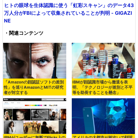
ヒトの眼球を生体認識に使う「虹彩スキャン」のデータ43
万人分がFBIによって収集されていることが判明 - GIGAZI
NE
・関連コンテンツ
「Amazonの顔認証ソフトの差別
IBMが顔認識市場から撤退を表
性」を巡りAmazonとMITの研究
明、「テクノロジーが差別と不平
者が対立する
等を助長することを懸念」
IBMがユーザーに無断でFlickr上の
アメリカの大都市が相次いで顔認