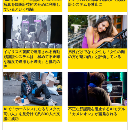
写真を顔認証技術のために利用し
証システムを禁止に
ているという指摘
イギリスの警察で運用される自動
男性だけでなく女性も「女性の顔
顔認証システムは「極めて不正確
の方が魅力的」と評価している
な精度で運用も不透明」と批判の
声
AIで「ホームレスになるリスクの
不正な顔認識を阻止するAIモデル
高い人」を見分けて約800人の支
「カメレオン」が開発される
援に成功