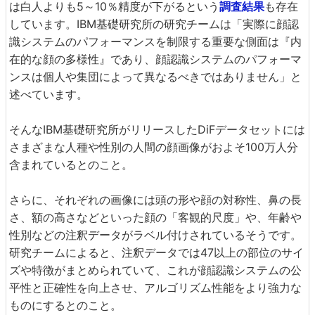
は白人よりも5～10％精度が下がるという
調査結果
も存在
しています。IBM基礎研究所の研究チームは「実際に顔認
識システムのパフォーマンスを制限する重要な側面は『内
在的な顔の多様性』であり、顔認識システムのパフォーマ
ンスは個人や集団によって異なるべきではありません」と
述べています。
そんなIBM基礎研究所がリリースしたDiFデータセットには
さまざまな人種や性別の人間の顔画像がおよそ100万人分
含まれているとのこと。
さらに、それぞれの画像には頭の形や顔の対称性、鼻の長
さ、額の高さなどといった顔の「客観的尺度」や、年齢や
性別などの注釈データがラベル付けされているそうです。
研究チームによると、注釈データでは47以上の部位のサイ
ズや特徴がまとめられていて、これが顔認識システムの公
平性と正確性を向上させ、アルゴリズム性能をより強力な
ものにするとのこと。