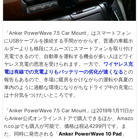
「Anker PowerWave 7.5 Car Mount」はスマートフォン
にUSBケーブルを接続する手間がかからず、普通の車載ホ
ルダーよりも格段にスムーズにスマートフォンを取り付け
充電できるので、自動車を運転する機会が多い人ほどワイ
ヤレス充電の恩恵を受けられます。一方で、
ワイヤレス充
電は有線での充電よりもバッテリーの劣化が速くなる
との
報告もあるので、冬場に暖房をかけながらの運転や真夏の
車内のように過酷な環境になりがちなドライブ中の充電に
は十分気をつけたいところです。
「Anker PowerWave 7.5 Car Mount」は2019年1月11日か
らAnker公式オンラインストアで購入できるほか、Amazo
n.co.jpでも購入が可能で、価格は税込4299円です。ま
た、同時に発売される「
Anker PowerWave 10 Pad
」