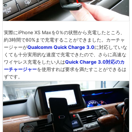
実際にiPhone XS Maxを0％の状態から充電したところ、
約3時間で80%まで充電することができました。カーチャ
ージャーが
Qualcomm Quick Charge 3.0
に対応していな
くても十分実用的な速度で充電できたので、さらに高速な
ワイヤレス充電をしたい人は
Quick Charge 3.0対応のカ
ーチャージャー
を使用すれば要求を満たすことができるは
ずです。