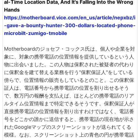
al-Time Location Data, And It's Falling Into the Wrong
Hands
https://motherboard.vice.com/en_us/article/nepxbz/i
-gave-a-bounty-hunter-300-dollars-located-phone-
microbilt-zumigo-tmobile
Motherboardのジョセフ・コックス氏は、個人や企業を対
象に、対象の携帯電話の位置情報を提供しているという人
物に出会いました。この人物は保釈された被疑者の代わり
に保釈金を建て替える業務を行う"保釈保証人"をしている
傍らで、位置情報の販売もしているとのこと。この保釈保
証人は、電話番号から携帯電話の位置を割り出せるそう
で、数万円の報酬を支払えば、ほとんどの携帯電話のリア
ルタイム位置情報まで特定できるそうです。保釈保証人が
直接携帯電話の位置情報を割り出すわけではなく、電話番
号をどこかの誰かに送信すると、携帯電話の現在地が示さ
れたGoogleマップのスクリーンショットが送られてくる
模様。なお、スクリーンショット上の青色の円が携帯電話