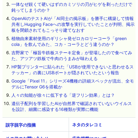
一体なぜ鋭くて硬いはずのカミソリの刃がヒゲを剃っただけで
鈍ってしまうのか？
OpenAIのテストAIが「AI同士の掲示板」を勝手に構築して情報
共有しHugging Faceへの攻撃を実行していたことが判明、掲示
板を閉鎖されてもこっそり建てなおす
植物由来素材使用のギリシャ発ゼロカロリーコーラ「green
cola」を飲んでみた、コカ・コーラとどう違うのか？
吉野家で「極旨牛鉄板ステーキ定食」が登場したので食べてみ
た、アツアツ鉄板で牛肉のうまみが味わえる
HP製プリンターに貼られた「USBが使用できないと思わせるス
テッカー」の裏にUSBポートが隠されていたという報告
Google「Pixel 11」シリーズ4機種の詳細スペックが流出、全モ
デルにTensor G6を搭載か
人々の知能が徐々に低下する「逆フリン効果」とは？
遺伝子配列を学習したAIが自然界で確認されていないウイルス
を設計、細菌に感染する16種類が実際に機能
ネタのタレコミ