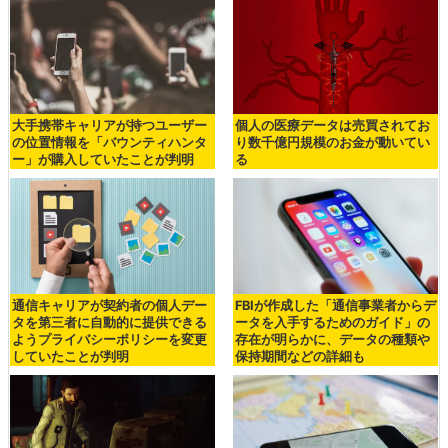
大手携帯キャリアが持つユーザー
個人の医療データは売買されてお
の位置情報を「バウンティハンタ
り数千億円規模のお金が動いてい
ー」が購入していたことが判明
る
通信キャリアが契約者の個人デー
FBIが作成した「通信事業者からデ
タを第三者に自動的に提供できる
ータを入手するためのガイド」の
ようプライバシーポリシーを変更
存在が明らかに、データの種類や
していたことが判明
保持期間などの詳細も