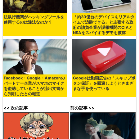
法執行機関がハッキングツールを
「約30億台のデバイスをリアルタ
使用するのは違法なのか？
イムで追跡できる」と主張する政
府の請負企業が諜報機関のCIAと
NSAをスパイするデモを披露
Facebook・Google・Amazonの
Googleは動画広告の「スキップボ
パートナー企業がスマホのマイク
タン保証」を回避しようとさまざ
を盗聴していることが流出文書か
まな手を使っている
ら判明したとの報道
<< 次の記事
前の記事 >>