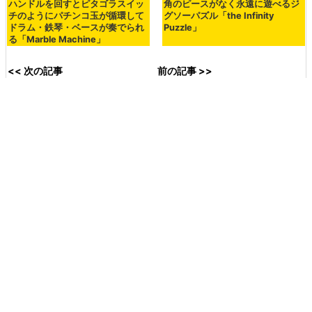
角のピースがなく永遠に遊べるジ
ハンドルを回すとピタゴラスイッ
グソーパズル「the Infinity
チのようにパチンコ玉が循環して
Puzzle」
ドラム・鉄琴・ベースが奏でられ
る「Marble Machine」
<< 次の記事
前の記事 >>
800万回超も再生された「百獣
カナダで逮捕されたHuawei副
の王ライオンがハイエナに囲ま
会長が30年以上の禁固刑に直面
れ絶体絶命の瞬間」を捉えたム
していると判明
ービー
2018年12月08日 18時00分00秒
in
動画
,
創作
, Posted by
darkhorse_log
You can read the machine translated English article
A movie
that makes up a sphere with stun…
.