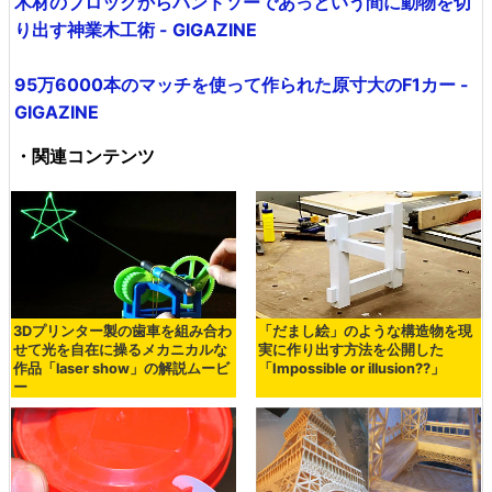
木材のブロックからバンドソーであっという間に動物を切
り出す神業木工術 - GIGAZINE
95万6000本のマッチを使って作られた原寸大のF1カー -
GIGAZINE
・関連コンテンツ
3Dプリンター製の歯車を組み合わ
「だまし絵」のような構造物を現
せて光を自在に操るメカニカルな
実に作り出す方法を公開した
作品「laser show」の解説ムービ
「Impossible or illusion??」
ー