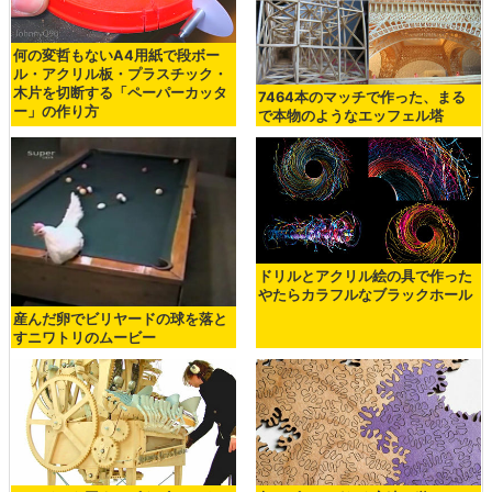
何の変哲もないA4用紙で段ボー
ル・アクリル板・プラスチック・
木片を切断する「ペーパーカッタ
7464本のマッチで作った、まる
ー」の作り方
で本物のようなエッフェル塔
ドリルとアクリル絵の具で作った
やたらカラフルなブラックホール
産んだ卵でビリヤードの球を落と
すニワトリのムービー