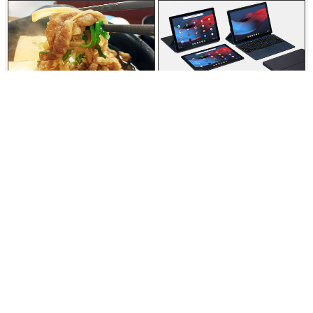
熟成チルド牛肉と特製すき焼き
Googleが12.3インチの新型
ダレが鍋の中でグツグツしてい
Chrome OSタブレット「Pixel
る松屋「牛鍋膳」を食べてきた
Slate」を2018年後半に発売予
定と発表
2018年10月10日 12時00分00秒
in
動画
,
ハードウェア
, Posted
by log1h_ik
You can read the machine translated English article
Google
announces display 'Google Home Hu…
.