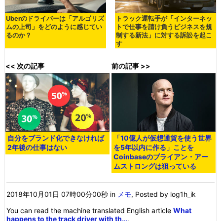
Uberのドライバーは「アルゴリズ
トラック運転手が「インターネッ
ムの上司」をどのように感じてい
トで仕事を請け負うビジネスを規
るのか？
制する新法」に対する訴訟を起こ
す
<< 次の記事
前の記事 >>
自分をブランド化できなければ
「10億人が仮想通貨を使う世界
2年後の仕事はない
を5年以内に作る」ことを
Coinbaseのブライアン・アー
ムストロングは狙っている
2018年10月01日 07時00分00秒
in
メモ
, Posted by log1h_ik
You can read the machine translated English article
What
happens to the track driver with th…
.