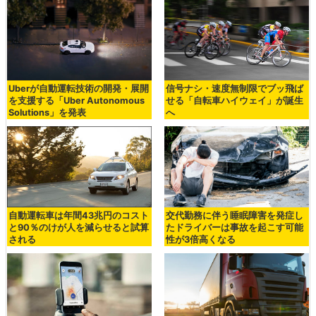
Uberが自動運転技術の開発・展開
信号ナシ・速度無制限でブッ飛ば
を支援する「Uber Autonomous
せる「自転車ハイウェイ」が誕生
Solutions」を発表
へ
自動運転車は年間43兆円のコスト
交代勤務に伴う睡眠障害を発症し
と90％のけが人を減らせると試算
たドライバーは事故を起こす可能
される
性が3倍高くなる