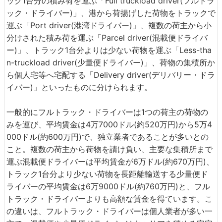
ック1台分の積み荷を運ぶ「Full truckload driver(フルトラ
ック・ドライバー)」、港から荷揚げした荷物をトラックで
運ぶ「Port driver(港湾ドライバー)」、複数の荷主から小
分けされた積み荷を運ぶ「Parcel driver(混載便ドライバ
ー)」、トラック1台分よりは少ない荷物を運ぶ「Less-tha
n-truckload driver(少量便ドライバー)」、荷物の集積所か
ら個人宅等へ宅配する「Delivery driver(デリバリー・ドラ
イバー)」といったものに分けられます。
一般的にフルトラック・ドライバーは1つの荷主の荷物の
みを運び、平均賃金は4万7000ドル(約520万円)から5万4
000ドル(約600万円)で、独立業者であることが多いとの
こと。複数の荷主から荷物を請け負い、主要な集積所まで
運ぶ混載便ドライバーは平均賃金が6万ドル(約670万円)、
トラック1台分より少ない荷物を長距離輸送する少量便ド
ライバーの平均賃金は6万9000ドル(約760万円)と、フル
トラック・ドライバーよりも高額な賃金を得ています。こ
の違いは、フルトラック・ドライバーは個人業者が多い一