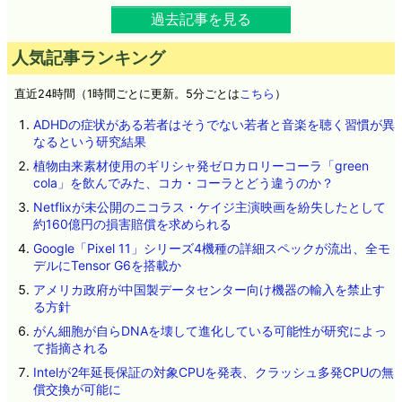
過去記事を見る
人気記事ランキング
直近24時間（1時間ごとに更新。5分ごとは
こちら
）
ADHDの症状がある若者はそうでない若者と音楽を聴く習慣が異
なるという研究結果
植物由来素材使用のギリシャ発ゼロカロリーコーラ「green
cola」を飲んでみた、コカ・コーラとどう違うのか？
Netflixが未公開のニコラス・ケイジ主演映画を紛失したとして
約160億円の損害賠償を求められる
Google「Pixel 11」シリーズ4機種の詳細スペックが流出、全モ
デルにTensor G6を搭載か
アメリカ政府が中国製データセンター向け機器の輸入を禁止す
る方針
がん細胞が自らDNAを壊して進化している可能性が研究によっ
て指摘される
Intelが2年延長保証の対象CPUを発表、クラッシュ多発CPUの無
償交換が可能に