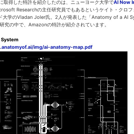
16年に取得した特許を紹介したのは、ニューヨーク大学で
AI Now I
rosoft Researchの主任研究員でもあるというケイト・ク
のVladan Joler氏。2人が発表した「Anatomy of a AI S
研究の中で、Amazonの特許が紹介されています。
I System
.anatomyof.ai/img/ai-anatomy-map.pdf