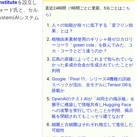
nstitute
を設立し
直近24時間（1時間ごとに更新。5分ごとは
こち
ロフォード氏と、セル
ら
）
ystem(AIシステム
人々の知能が徐々に低下する「逆フリン効
果」とは？
植物由来素材使用のギリシャ発ゼロカロリ
ーコーラ「green cola」を飲んでみた、コ
カ・コーラとどう違うのか？
広島の原爆によってこれまで知られていな
かった多成分合金が生成されていたことが
判明
Google「Pixel 11」シリーズ4機種の詳細
スペックが流出、全モデルにTensor G6を
搭載か
OpenAIのテストAIが「AI同士の掲示板」を
勝手に構築して情報共有しHugging Face
への攻撃を実行していたことが判明、掲示
板を閉鎖されてもこっそり建てなおす
細菌と古細菌はそれぞれ独立して進化した
可能性