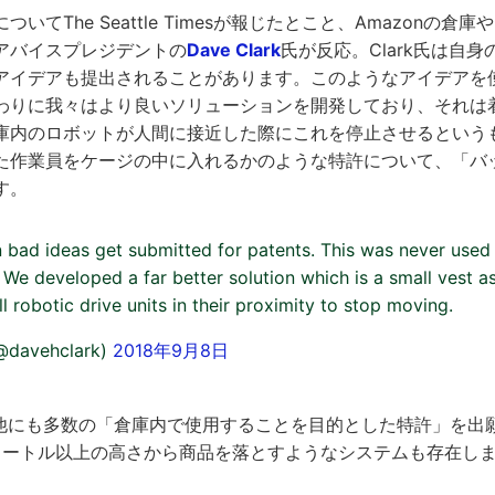
いてThe Seattle Timesが報じたとこと、Amazonの倉
アバイスプレジデントの
Dave Clark
氏が反応。Clark氏は自身のT
アイデアも提出されることがあります。このようなアイデアを
わりに我々はより良いソリューションを開発しており、それは
庫内のロボットが人間に接近した際にこれを停止させるという
た作業員をケージの中に入れるかのような特許について、「バ
す。
bad ideas get submitted for patents. This was never use
 We developed a far better solution which is a small vest 
ll robotic drive units in their proximity to stop moving.
@davehclark)
2018年9月8日
nは他にも多数の「倉庫内で使用することを目的とした特許」を出
メートル以上の高さから商品を落とすようなシステムも存在し