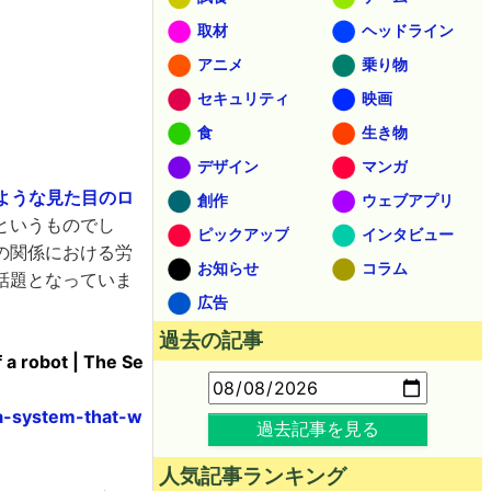
取材
ヘッドライン
アニメ
乗り物
セキュリティ
映画
食
生き物
デザイン
マンガ
ような見た目のロ
創作
ウェブアプリ
というものでし
ピックアップ
インタビュー
の関係における労
お知らせ
コラム
話題となっていま
広告
過去の記事
 a robot | The Se
a-system-that-w
過去記事を見る
人気記事ランキング