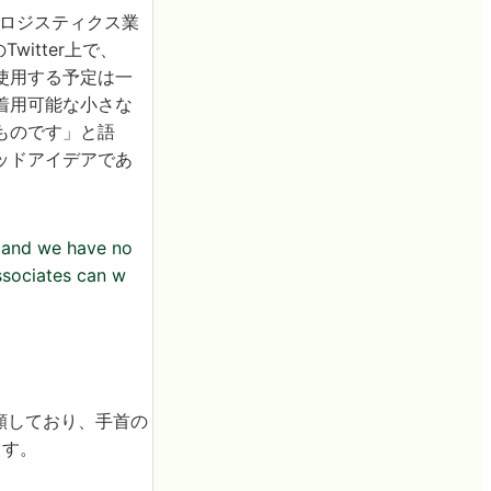
庫やロジスティクス業
witter上で、
使用する予定は一
着用可能な小さな
ものです」と語
ッドアイデアであ
d and we have no
associates can w
願しており、手首の
ます。