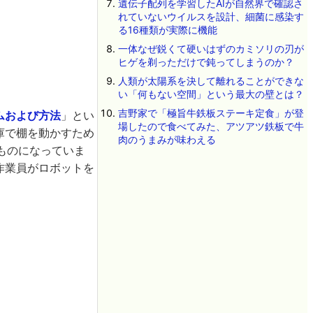
遺伝子配列を学習したAIが自然界で確認さ
れていないウイルスを設計、細菌に感染す
る16種類が実際に機能
一体なぜ鋭くて硬いはずのカミソリの刃が
ヒゲを剃っただけで鈍ってしまうのか？
人類が太陽系を決して離れることができな
い「何もない空間」という最大の壁とは？
吉野家で「極旨牛鉄板ステーキ定食」が登
ムおよび方法
」とい
場したので食べてみた、アツアツ鉄板で牛
庫で棚を動かすため
肉のうまみが味わえる
ものになっていま
作業員がロボットを