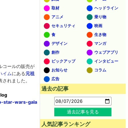
取材
ヘッドライン
アニメ
乗り物
セキュリティ
映画
食
生き物
デザイン
マンガ
創作
ウェブアプリ
ピックアップ
インタビュー
ルコールの販売が
お知らせ
コラム
ハイム
にある
元祖
広告
表されました。
過去の記事
Blog
o-star-wars-gala
過去記事を見る
人気記事ランキング