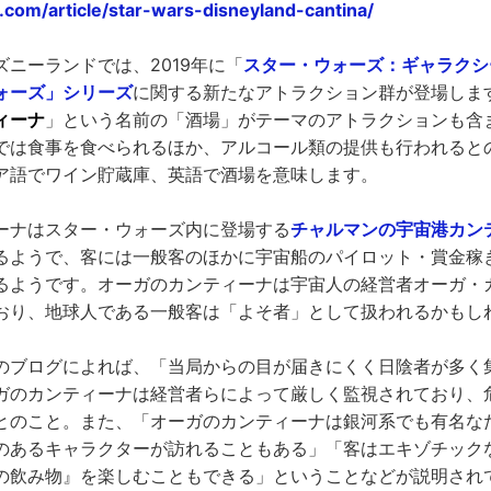
.com/article/star-wars-disneyland-cantina/
ニーランドでは、2019年に「
スター・ウォーズ：ギャラクシ
ォーズ」シリーズ
に関する新たなアトラクション群が登場しま
ィーナ
」という名前の「酒場」がテーマのアトラクションも含
では食事を食べられるほか、アルコール類の提供も行われると
ア語でワイン貯蔵庫、英語で酒場を意味します。
ーナはスター・ウォーズ内に登場する
チャルマンの宇宙港カン
るようで、客には一般客のほかに宇宙船のパイロット・賞金稼
るようです。オーガのカンティーナは宇宙人の経営者オーガ・
おり、地球人である一般客は「よそ者」として扱われるかもし
のブログによれば、「当局からの目が届きにくく日陰者が多く
ガのカンティーナは経営者らによって厳しく監視されており、
とのこと。また、「オーガのカンティーナは銀河系でも有名な
のあるキャラクターが訪れることもある」「客はエキゾチック
の飲み物』を楽しむこともできる」ということなどが説明され