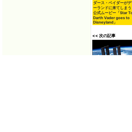
ダース・ベイダーがデ
ーランドに来てしまう
公式ムービー「Star To
Darth Vader goes to
Disneyland」
<< 次の記事
国際宇宙ステーショ
が確認される
2018年08月31日 1