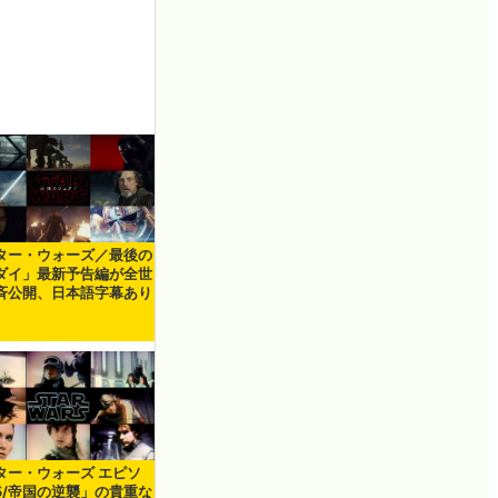
ター・ウォーズ／最後の
ダイ」最新予告編が全世
斉公開、日本語字幕あり
ター・ウォーズ エピソ
5/帝国の逆襲」の貴重な