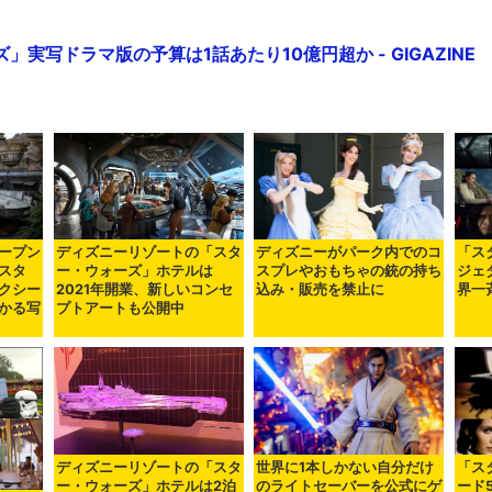
」実写ドラマ版の予算は1話あたり10億円超か - GIGAZINE
ープン
ディズニーリゾートの「スタ
ディズニーがパーク内でのコ
「ス
スタ
ー・ウォーズ」ホテルは
スプレやおもちゃの銃の持ち
ジェ
クシー
2021年開業、新しいコンセ
込み・販売を禁止に
界一
かる写
プトアートも公開中
ディズニーリゾートの「スタ
世界に1本しかない自分だけ
「ス
ー・ウォーズ」ホテルは2泊
のライトセーバーを公式にゲ
ード