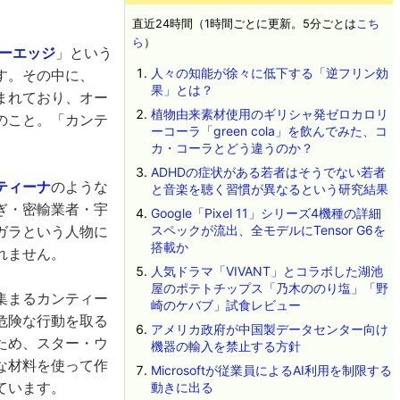
直近24時間（1時間ごとに更新。5分ごとは
こち
ら
）
ーエッジ
」という
人々の知能が徐々に低下する「逆フリン効
す。その中に、
果」とは？
まれており、オー
植物由来素材使用のギリシャ発ゼロカロリ
のこと。「カンテ
ーコーラ「green cola」を飲んでみた、コ
カ・コーラとどう違うのか？
ADHDの症状がある若者はそうでない若者
ティーナ
のような
と音楽を聴く習慣が異なるという研究結果
ぎ・密輸業者・宇
Google「Pixel 11」シリーズ4機種の詳細
ガラという人物に
スペックが流出、全モデルにTensor G6を
搭載か
れません。
人気ドラマ「VIVANT」とコラボした湖池
屋のポテトチップス「乃木ののり塩」「野
集まるカンティー
崎のケバブ」試食レビュー
危険な行動を取る
アメリカ政府が中国製データセンター向け
ため、スター・ウ
機器の輸入を禁止する方針
な材料を使って作
Microsoftが従業員によるAI利用を制限する
ています。
動きに出る