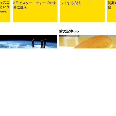
ィズニ
3日でスター・ウォーズの世
ットする方法
初期
という
界に没入
始
urs:
前の記事 >>
ンで空気漏れが発生、気圧の低下
ふわプリで出汁のきいた厚焼きた
朴な味わいの新モーニング「たま
ロッテリアで食べてきた
2時00分00秒
in
メモ
,
映画
,
食
, Posted by log1h_ik