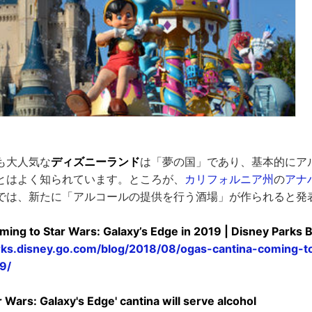
も大人気な
ディズニーランド
は「夢の国」であり、基本的にア
とはよく知られています。ところが、
カリフォルニア州
の
アナ
では、新たに「アルコールの提供を行う酒場」が作られると発
ming to Star Wars: Galaxy’s Edge in 2019 | Disney Parks 
arks.disney.go.com/blog/2018/08/ogas-cantina-coming-t
9/
r Wars: Galaxy's Edge' cantina will serve alcohol