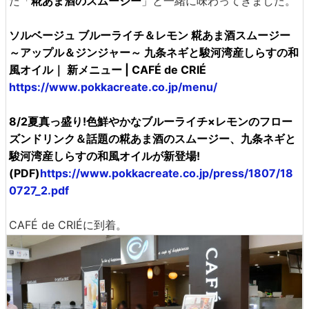
た「
糀あま酒のスムージー
」と一緒に味わってきました。
ソルベージュ ブルーライチ＆レモン 糀あま酒スムージー
～アップル＆ジンジャー～ 九条ネギと駿河湾産しらすの和
風オイル｜ 新メニュー | CAFÉ de CRIÉ
https://www.pokkacreate.co.jp/menu/
8/2夏真っ盛り!色鮮やかなブルーライチ×レモンのフロー
ズンドリンク＆話題の糀あま酒のスムージー、九条ネギと
駿河湾産しらすの和風オイルが新登場!
(PDF)
https://www.pokkacreate.co.jp/press/1807/18
0727_2.pdf
CAFÉ de CRIÉに到着。