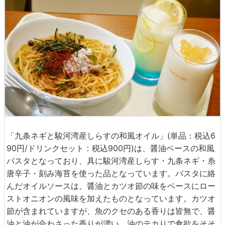
「九条ネギと駿河湾産しらすの和風オイル」(単品：税込6
90円/ドリンクセット：税込900円)は、醤油ベースの和風
パスタとなっており、具に駿河湾産しらす・九条ネギ・糸
唐辛子・刻み海苔を使った品となっています。パスタに絡
んだオイルソースは、醤油とカツオ節の味をベースにロー
ストオニオンの風味を加えたものとなっています。カツオ
節が含まれていますが、魚のクセのある香りは皆無で、醤
油と油が合わさった香りが漂い、油のテカりで食欲をそそ