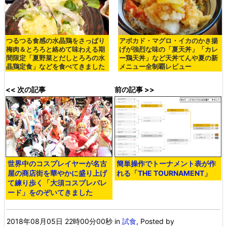
つるつる食感の水晶鶏をさっぱり
アボカド・マグロ・イカのかき揚
梅肉＆とろろと絡めて味わえる期
げが強烈な味の「夏天丼」「カレ
間限定「夏野菜とだしとろろの水
ー鶏天丼」など天丼てんや夏の新
晶鶏定食」などを食べてきました
メニュー全制覇レビュー
<< 次の記事
前の記事 >>
世界中のコスプレイヤーが名古
簡単操作でトーナメント表が作
屋の商店街を華やかに盛り上げ
れる「THE TOURNAMENT」
て練り歩く「大須コスプレパレ
ード」をのぞいてきました
2018年08月05日 22時00分00秒
in
試食
, Posted by