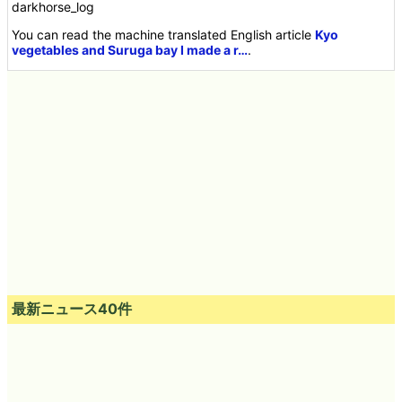
darkhorse_log
You can read the machine translated English article
Kyo
vegetables and Suruga bay I made a r…
.
最新ニュース40件