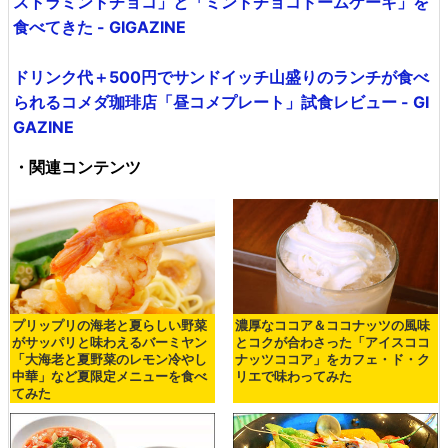
ストラミントチョコ」と「ミントチョコドームケーキ」を
食べてきた - GIGAZINE
ドリンク代＋500円でサンドイッチ山盛りのランチが食べ
られるコメダ珈琲店「昼コメプレート」試食レビュー - GI
GAZINE
・関連コンテンツ
プリップリの海老と夏らしい野菜
濃厚なココア＆ココナッツの風味
がサッパリと味わえるバーミヤン
とコクが合わさった「アイスココ
「大海老と夏野菜のレモン冷やし
ナッツココア」をカフェ・ド・ク
中華」など夏限定メニューを食べ
リエで味わってみた
てみた