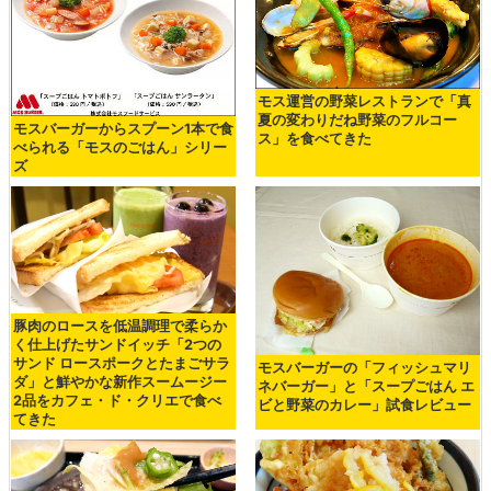
モス運営の野菜レストランで「真
夏の変わりだね野菜のフルコー
モスバーガーからスプーン1本で食
ス」を食べてきた
べられる「モスのごはん」シリー
ズ
豚肉のロースを低温調理で柔らか
く仕上げたサンドイッチ「2つの
サンド ロースポークとたまごサラ
モスバーガーの「フィッシュマリ
ダ」と鮮やかな新作スームージー
ネバーガー」と「スープごはん エ
2品をカフェ・ド・クリエで食べ
ビと野菜のカレー」試食レビュー
てきた