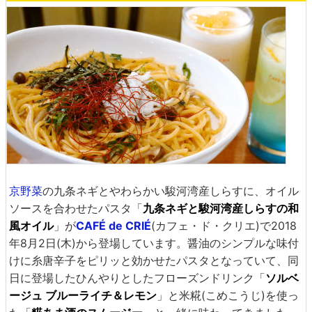
京野菜
の九条ネギとやわらかい駿河湾産しらすに、オイル
ソースを合わせたパスタ「
九条ネギと駿河湾産しらすの和
風オイル
」が
CAFÉ de CRIÉ
(カフェ・ド・クリエ)で2018
年8月2日(木)から登場しています。醤油のシンプルな味付
けに糸唐辛子をピリッと効かせたパスタとなっていて、同
日に登場したひんやりとしたフローズンドリンク「
ソルベ
ージュ ブルーライチ＆レモン
」と米糀(こめこうじ)を使っ