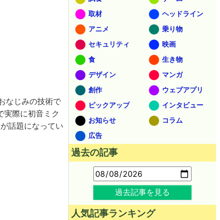
取材
ヘッドライン
アニメ
乗り物
セキュリティ
映画
食
生き物
デザイン
マンガ
創作
ウェブアプリ
はおなじみの技術で
ピックアップ
インタビュー
で実際に初音ミク
お知らせ
コラム
トが話題になってい
広告
過去の記事
過去記事を見る
人気記事ランキング