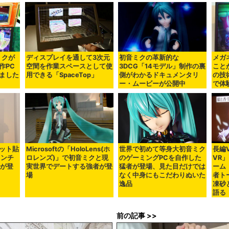
ミクが
ディスプレイを通して3次元
初音ミクの革新的な
メガ
作PC
空間を作業スペースとして使
3DCG「14モデル」制作の裏
こと
ました
用できる「SpaceTop」
側がわかるドキュメンタリ
の技
ー・ムービーが公開中
で体
ット貼
Microsoftの「HoloLens(ホ
世界で初めて等身大初音ミク
長編
インチ
ロレンズ)」で初音ミクと現
のゲーミングPCを自作した
VR
」が登
実世界でデートする強者が登
猛者が登場、見た目だけでは
ーム
場
なく中身にもこだわりぬいた
者ト
逸品
凍砂
語る
前の記事 >>