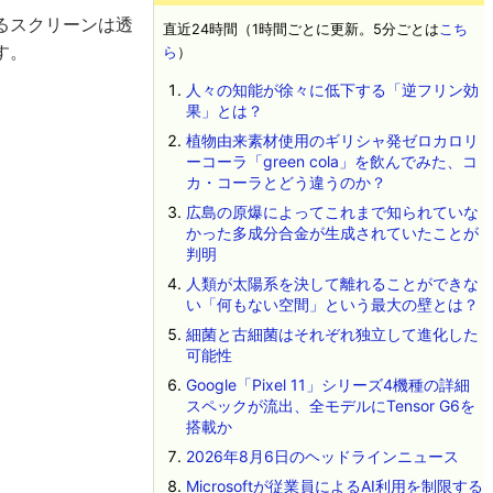
るスクリーンは透
直近24時間（1時間ごとに更新。5分ごとは
こち
す。
ら
）
人々の知能が徐々に低下する「逆フリン効
果」とは？
植物由来素材使用のギリシャ発ゼロカロリ
ーコーラ「green cola」を飲んでみた、コ
カ・コーラとどう違うのか？
広島の原爆によってこれまで知られていな
かった多成分合金が生成されていたことが
判明
人類が太陽系を決して離れることができな
い「何もない空間」という最大の壁とは？
細菌と古細菌はそれぞれ独立して進化した
可能性
Google「Pixel 11」シリーズ4機種の詳細
スペックが流出、全モデルにTensor G6を
搭載か
2026年8月6日のヘッドラインニュース
Microsoftが従業員によるAI利用を制限する