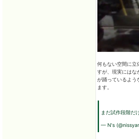
何もない空間に立
すが、現実にはな
が踊っているよう
ます。
まだ試作段階だ
— N's (@nissya