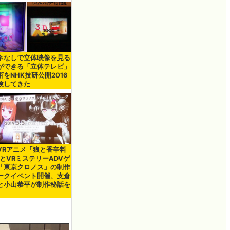
ネなしで立体映像を見る
ができる「立体テレビ」
術をNHK技研公開2016
験してきた
VRアニメ「狼と香辛料
」とVRミステリーADVゲ
「東京クロノス」の制作
ークイベント開催、支倉
と小山恭平が制作秘話を