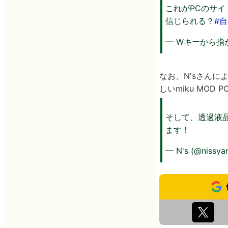
これがPCのサ
信じられる？
#自
— Wキーから指が離
なお、N'sさん
しいmiku MO
そして、透過液晶
ます！
— N's (@nissya