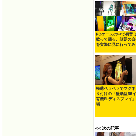
PCケースの中で初音
歌って踊る、話題の自
を実際に見に行ってみ
極薄ペラペラでマグネ
り付けの「壁紙型55
有機ELディスプレイ
場
<< 次の記事