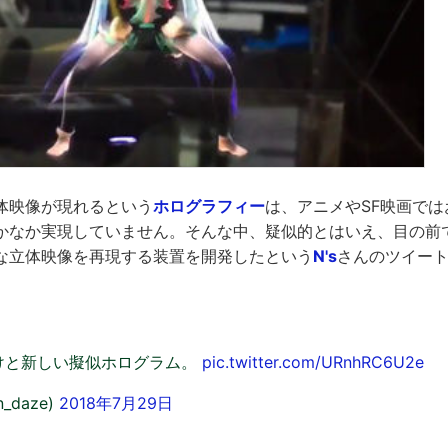
体映像が現れるという
ホログラフィー
は、アニメやSF映画で
かなか実現していません。そんな中、疑似的とはいえ、目の前
な立体映像を再現する装置を開発したという
N's
さんのツイー
けと新しい擬似ホログラム。
pic.twitter.com/URnhRC6U2e
n_daze)
2018年7月29日