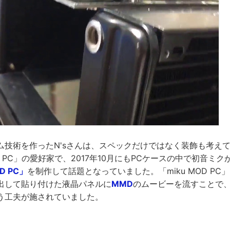
ム技術を作ったN'sさんは、スペックだけではなく装飾も考えて
 PC」の愛好家で、2017年10月にもPCケースの中で初音ミ
D PC」
を制作して話題となっていました。「miku MOD P
出して貼り付けた液晶パネルに
MMD
のムービーを流すことで
う工夫が施されていました。