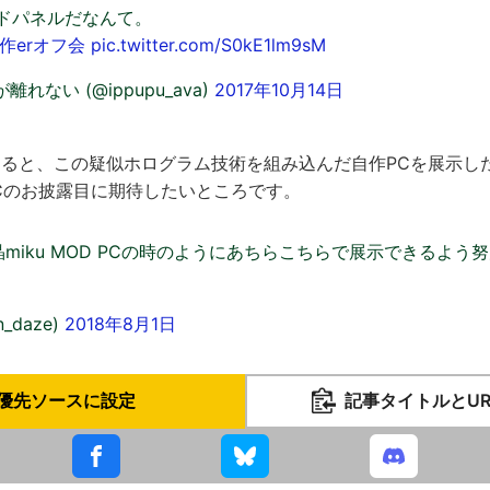
イドパネルだなんて。
作erオフ会
pic.twitter.com/S0kE1lm9sM
れない (@ippupu_ava)
2017年10月14日
によると、この疑似ホログラム技術を組み込んだ自作PCを展示し
D PCのお披露目に期待したいところです。
miku MOD PCの時のようにあちらこちらで展示できるよう
n_daze)
2018年8月1日
優先ソースに設定
記事タイトルとU