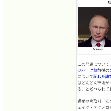
この問題について
ジパーク校
教授の
について
記した論
はどんどん技術が
る」と述べられて
選挙や商取引、安
ェイク・テクノロ