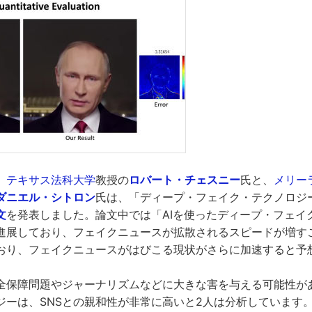
、
テキサス法科大学
教授の
ロバート・チェスニー
氏と、
メリー
ダニエル・シトロン
氏は、「ディープ・フェイク・テクノロジ
文
を発表しました。論文中では「AIを使ったディープ・フェイ
進展しており、フェイクニュースが拡散されるスピードが増す
おり、フェイクニュースがはびこる現状がさらに加速すると予
全保障問題やジャーナリズムなどに大きな害を与える可能性が
ジーは、SNSとの親和性が非常に高いと2人は分析しています