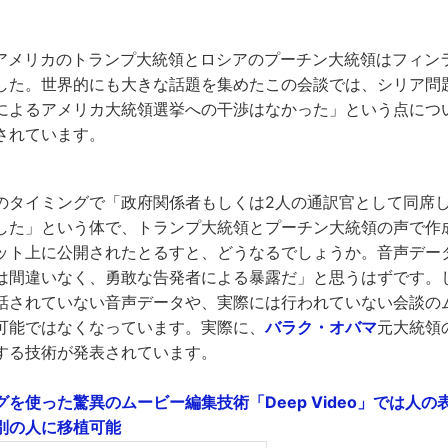
日、アメリカのトランプ大統領とロシアのプーチン大統領はフィ
した。世界的にも大きな話題を集めたこの会談では、シリア問
によるアメリカ大統領選挙への干渉はなかった」という点につ
されています。
のタイミングで「政府関係者もしくは2人の通訳官として同席
した」という体で、トランプ大統領とプーチン大統領の声で作
ット上に公開されたとるすと、どうなるでしょうか。音声デー
は間違いなく、勇敢な告発者による暴露だ」と思うはずです。し
話されていない音声データや、実際には行われていない会談の
可能ではなくなっています。実際に、
バラク・オバマ
元大統領
する技術が発表されています。
を使った驚異のムービー編集技術「Deep Video」では人
別の人に移植可能