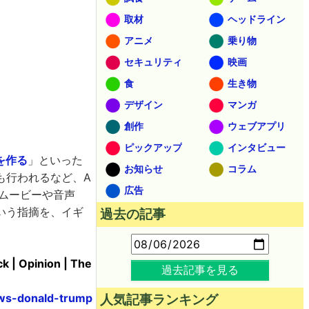
取材
ヘッドライン
アニメ
乗り物
セキュリティ
映画
食
生き物
デザイン
マンガ
創作
ウェブアプリ
ピックアップ
インタビュー
を作る
」といった
お知らせ
コラム
も行われるなど、A
広告
ムービーや音声
いう指摘を、イギ
過去の記事
k | Opinion | The
過去記事を見る
ews-donald-trump
人気記事ランキング