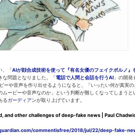
い、「
AIが顔合成技術を使って『有名女優のフェイクポルノ』
きな問題となりました。「
電話で人間と会話を行うAI
」の開発
ービーや音声を作り出せるようになると、「いったい何が真実の
のムービーや音声なのか」という判断が難しくなってしまうと
ある
ガーディアン
が取り上げています。
nd, and other challenges of deep-fake news | Paul Chadwic
guardian.com/commentisfree/2018/jul/22/deep-fake-n