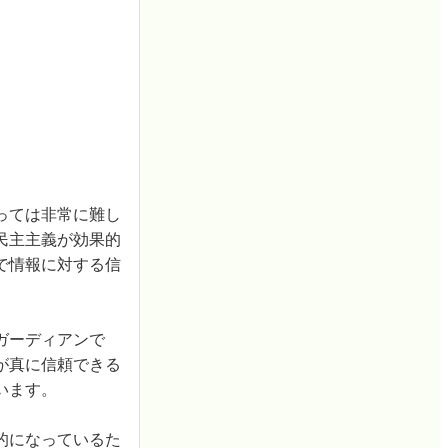
っては非常に難し
民主主義が効果的
で情報に対する信
。
ガーディアンで
が真に信頼できる
います。
的になっているた