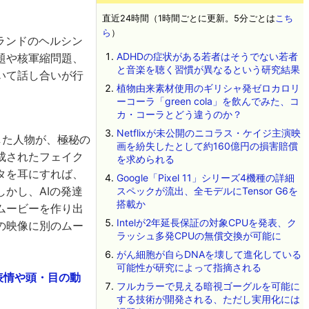
直近24時間（1時間ごとに更新。5分ごとは
こち
ら
）
ンランドのヘルシン
ADHDの症状がある若者はそうでない若者
題や核軍縮問題、
と音楽を聴く習慣が異なるという研究結果
いて話し合いが行
植物由来素材使用のギリシャ発ゼロカロリ
ーコーラ「green cola」を飲んでみた、コ
カ・コーラとどう違うのか？
Netflixが未公開のニコラス・ケイジ主演映
した人物が、極秘の
画を紛失したとして約160億円の損害賠償
成されたフェイク
を求められる
タを耳にすれば、
Google「Pixel 11」シリーズ4機種の詳細
かし、AIの発達
スペックが流出、全モデルにTensor G6を
搭載か
ムービーを作り出
Intelが2年延長保証の対象CPUを発表、ク
の映像に別のムー
ラッシュ多発CPUの無償交換が可能に
がん細胞が自らDNAを壊して進化している
可能性が研究によって指摘される
の表情や頭・目の動
フルカラーで見える暗視ゴーグルを可能に
する技術が開発される、ただし実用化には