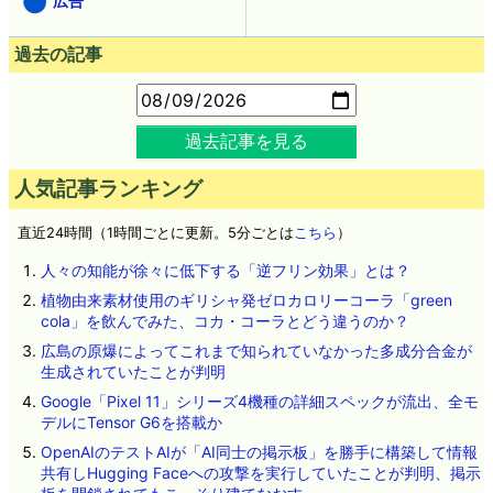
広告
過去の記事
過去記事を見る
人気記事ランキング
直近24時間（1時間ごとに更新。5分ごとは
こちら
）
人々の知能が徐々に低下する「逆フリン効果」とは？
植物由来素材使用のギリシャ発ゼロカロリーコーラ「green
cola」を飲んでみた、コカ・コーラとどう違うのか？
広島の原爆によってこれまで知られていなかった多成分合金が
生成されていたことが判明
Google「Pixel 11」シリーズ4機種の詳細スペックが流出、全モ
デルにTensor G6を搭載か
OpenAIのテストAIが「AI同士の掲示板」を勝手に構築して情報
共有しHugging Faceへの攻撃を実行していたことが判明、掲示