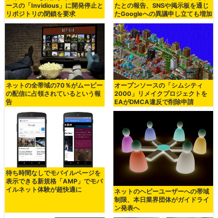
ースの「Invidious」に開発停止と
たとの報告、SNSや掲示板を通じ
リポジトリの閉鎖を要求
たGoogleへの異議申し立ても増加
ネットの全帯域の70％がムービー
オープンソースの「シムシティ
の配信に占領されているという報
2000」リメイクプロジェクトを
告
EAがDMCA違反で削除申請
待ち時間なしでモバイルページを
表示できる新規格「AMP」でモバ
イルネット体験が超快適に
ネットのヘビーユーザーへの帯域
制限、本日業界団体がガイドライ
ン発表へ