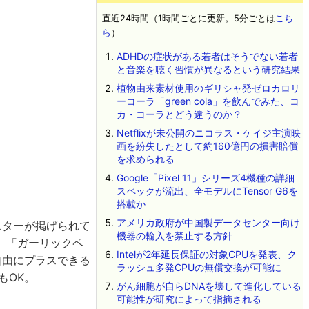
直近24時間（1時間ごとに更新。5分ごとは
こち
ら
）
ADHDの症状がある若者はそうでない若者
と音楽を聴く習慣が異なるという研究結果
植物由来素材使用のギリシャ発ゼロカロリ
ーコーラ「green cola」を飲んでみた、コ
カ・コーラとどう違うのか？
Netflixが未公開のニコラス・ケイジ主演映
画を紛失したとして約160億円の損害賠償
を求められる
Google「Pixel 11」シリーズ4機種の詳細
スペックが流出、全モデルにTensor G6を
搭載か
アメリカ政府が中国製データセンター向け
スターが掲げられて
機器の輸入を禁止する方針
」「ガーリックペ
Intelが2年延長保証の対象CPUを発表、ク
自由にプラスできる
ラッシュ多発CPUの無償交換が可能に
もOK。
がん細胞が自らDNAを壊して進化している
可能性が研究によって指摘される