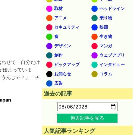
取材
ヘッドライン
アニメ
乗り物
セキュリティ
映画
食
生き物
デザイン
マンガ
創作
ウェブアプリ
み合わせて「自分だけ
ピックアップ
インタビュー
が始まっていま
お知らせ
コラム
合うんじゃ？」「チ
広告
過去の記事
pan
過去記事を見る
人気記事ランキング