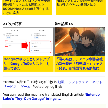
ハードウェアネクロマンサーが妊
NES(ファミコン)の開発者が任天
娠検査キットにある画面上で
堂で学んだ7つの教訓とは？
DOOMやBad Apple!!を再生する
ことに成功
<< 次の記事
前の記事 >>
Googleのやることリストアプ
「君の名は。」アニメ制作会社
リ「Google ToDo リスト」を
の新作映画「詩季織々」キャス
使ってみた
ト発表、新場面写真も解禁に
2018年04月26日 12時30分00秒
in
動画
,
ソフトウェア
,
ネット
サービス
,
ゲーム
, Posted by log1i_yk
You can read the machine translated English article
Nintendo
Labo's "Toy-Con Garage" brings …
.