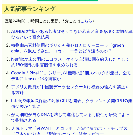
人気記事ランキング
直近24時間（1時間ごとに更新。5分ごとは
こちら
）
ADHDの症状がある若者はそうでない若者と音楽を聴く習慣が異
なるという研究結果
植物由来素材使用のギリシャ発ゼロカロリーコーラ「green
cola」を飲んでみた、コカ・コーラとどう違うのか？
Netflixが未公開のニコラス・ケイジ主演映画を紛失したとして
約160億円の損害賠償を求められる
Google「Pixel 11」シリーズ4機種の詳細スペックが流出、全モ
デルにTensor G6を搭載か
アメリカ政府が中国製データセンター向け機器の輸入を禁止す
る方針
Intelが2年延長保証の対象CPUを発表、クラッシュ多発CPUの無
償交換が可能に
がん細胞が自らDNAを壊して進化している可能性が研究によっ
て指摘される
人気ドラマ「VIVANT」とコラボした湖池屋のポテトチップス
「乃木ののり塩」「野崎のケバブ」試食レビュー