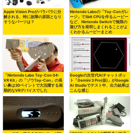
Apple Vision Proがバラバラに分
Nintendo Laboの「Toy-Conガレ
解される、特に故障の原因となり
ージ」で3bit CPUを作るムービー
そうなパーツは？
など、Nintendo Switchで無限の
遊び方を発明しまくれることがよ
くわかるムービーまとめ
「Nintendo Labo Toy-Con 04:
Googleの次世代AIチャットボッ
VR Kit」の「ゾウToy-Con」の長
ト「Gemini 3 Pro(仮)」がGoogle
い鼻は3Dペイントで大活躍する画
AI Studioでテスト中、出力結果は
期的なVRデバイスでした
こんな感じ