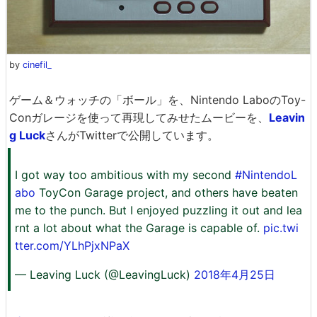
by
cinefil_
ゲーム＆ウォッチの「ボール」を、Nintendo LaboのToy-
Conガレージを使って再現してみせたムービーを、
Leavin
g Luck
さんがTwitterで公開しています。
I got way too ambitious with my second
#NintendoL
abo
ToyCon Garage project, and others have beaten
me to the punch. But I enjoyed puzzling it out and lea
rnt a lot about what the Garage is capable of.
pic.twi
tter.com/YLhPjxNPaX
— Leaving Luck (@LeavingLuck)
2018年4月25日