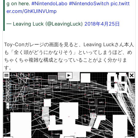
g on here.
#NintendoLabo
#NintendoSwitch
pic.twitt
er.com/GhKUINVUmp
— Leaving Luck (@LeavingLuck)
2018年4月25日
Toy-Conガレージの画面を見ると、Leaving Luckさん本人
も「全く頭がどうにかなりそう」といってしまうほど、め
ちゃくちゃ複雑な構成となっていることがよく分かりま
す。