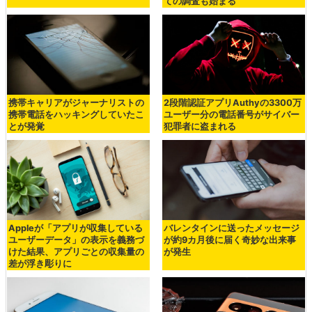
ての調査も始まる
携帯キャリアがジャーナリストの
2段階認証アプリAuthyの3300万
携帯電話をハッキングしていたこ
ユーザー分の電話番号がサイバー
とが発覚
犯罪者に盗まれる
Appleが「アプリが収集している
バレンタインに送ったメッセージ
ユーザーデータ」の表示を義務づ
が約9カ月後に届く奇妙な出来事
けた結果、アプリごとの収集量の
が発生
差が浮き彫りに