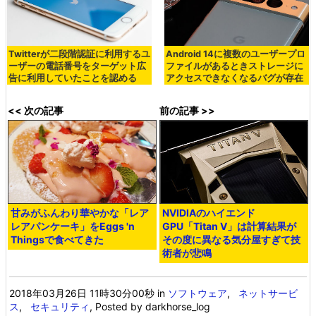
Twitterが二段階認証に利用するユ
Android 14に複数のユーザープロ
ーザーの電話番号をターゲット広
ファイルがあるときストレージに
告に利用していたことを認める
アクセスできなくなるバグが存在
<< 次の記事
前の記事 >>
甘みがふんわり華やかな「レア
NVIDIAのハイエンド
レアパンケーキ」をEggs 'n
GPU「Titan V」は計算結果が
Thingsで食べてきた
その度に異なる気分屋すぎて技
術者が悲鳴
2018年03月26日 11時30分00秒
in
ソフトウェア
,
ネットサービ
ス
,
セキュリティ
, Posted by darkhorse_log