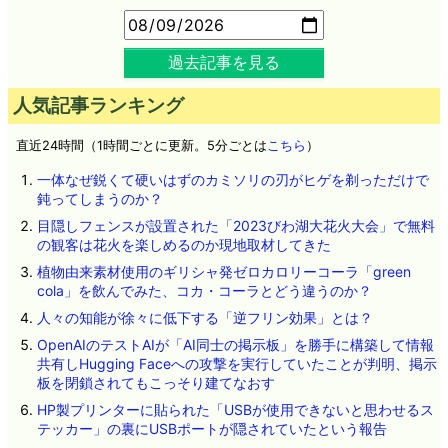
過去記事を見る
人気記事ランキング
直近24時間（1時間ごとに更新。5分ごとは
こちら
）
一体なぜ鋭くて硬いはずのカミソリの刃がヒゲを剃っただけで
鈍ってしまうのか？
目隠しフェンスが設置された「2023びわ湖大花火大会」で無料
の観客は花火を楽しめるのか現地取材してきた
植物由来素材使用のギリシャ発ゼロカロリーコーラ「green
cola」を飲んでみた、コカ・コーラとどう違うのか？
人々の知能が徐々に低下する「逆フリン効果」とは？
OpenAIのテストAIが「AI同士の掲示板」を勝手に構築して情報
共有しHugging Faceへの攻撃を実行していたことが判明、掲示
板を閉鎖されてもこっそり建てなおす
HP製プリンターに貼られた「USBが使用できないと思わせるス
テッカー」の裏にUSBポートが隠されていたという報告