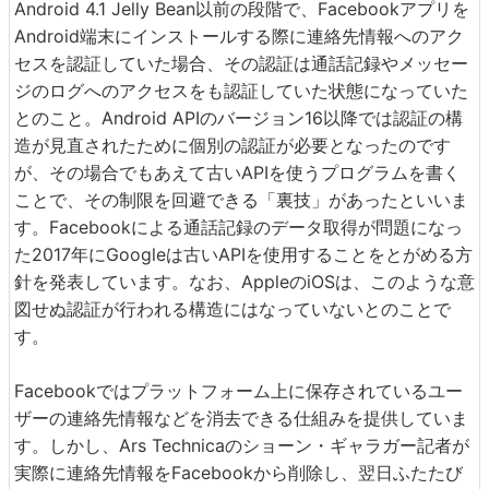
Android 4.1 Jelly Bean以前の段階で、Facebookアプリを
Android端末にインストールする際に連絡先情報へのアク
セスを認証していた場合、その認証は通話記録やメッセー
ジのログへのアクセスをも認証していた状態になっていた
とのこと。Android APIのバージョン16以降では認証の構
造が見直されたために個別の認証が必要となったのです
が、その場合でもあえて古いAPIを使うプログラムを書く
ことで、その制限を回避できる「裏技」があったといいま
す。Facebookによる通話記録のデータ取得が問題になっ
た2017年にGoogleは古いAPIを使用することをとがめる方
針を発表しています。なお、AppleのiOSは、このような意
図せぬ認証が行われる構造にはなっていないとのことで
す。
Facebookではプラットフォーム上に保存されているユー
ザーの連絡先情報などを消去できる仕組みを提供していま
す。しかし、Ars Technicaのショーン・ギャラガー記者が
実際に連絡先情報をFacebookから削除し、翌日ふたたび