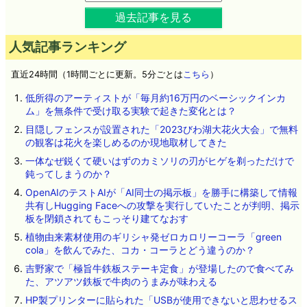
過去記事を見る
人気記事ランキング
直近24時間（1時間ごとに更新。5分ごとは
こちら
）
低所得のアーティストが「毎月約16万円のベーシックインカ
ム」を無条件で受け取る実験で起きた変化とは？
目隠しフェンスが設置された「2023びわ湖大花火大会」で無料
の観客は花火を楽しめるのか現地取材してきた
一体なぜ鋭くて硬いはずのカミソリの刃がヒゲを剃っただけで
鈍ってしまうのか？
OpenAIのテストAIが「AI同士の掲示板」を勝手に構築して情報
共有しHugging Faceへの攻撃を実行していたことが判明、掲示
板を閉鎖されてもこっそり建てなおす
植物由来素材使用のギリシャ発ゼロカロリーコーラ「green
cola」を飲んでみた、コカ・コーラとどう違うのか？
吉野家で「極旨牛鉄板ステーキ定食」が登場したので食べてみ
た、アツアツ鉄板で牛肉のうまみが味わえる
HP製プリンターに貼られた「USBが使用できないと思わせるス