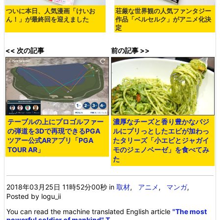
ついに本日、人気漫画「けいお
荘厳な世界観の人気ファンタジー
ん！」が最終回を迎えました
作品「ベルセルク」がアニメ化決
定
<< 次の記事
前の記事 >>
テーブルの上にプロゴルファー
濃厚なチーズと香り豊かなバジ
の弾道を3Dで再現できるPGA
ルにプリっとしたエビが加わっ
ツアー公式ARアプリ「PGA
たタリーズ「小エビとジャガイ
TOUR AR」
モのジェノベーゼ」を食べてみ
た
2018年03月25日 11時52分00秒
in
取材
,
アニメ
,
マンガ
,
Posted by logu_ii
You can read the machine translated English article
"The most
powerful soldier of mankind" T…
.