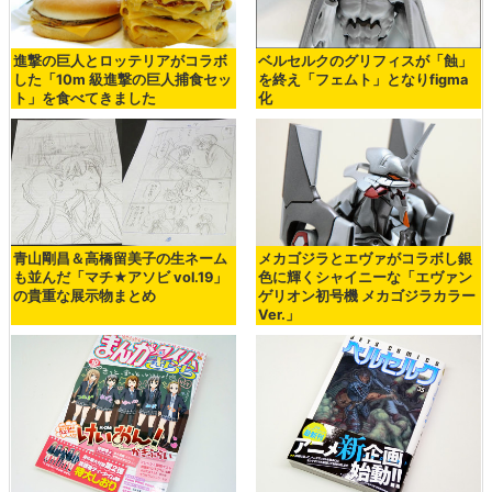
進撃の巨人とロッテリアがコラボ
ベルセルクのグリフィスが「蝕」
した「10m 級進撃の巨人捕食セッ
を終え「フェムト」となりfigma
ト」を食べてきました
化
青山剛昌＆高橋留美子の生ネーム
メカゴジラとエヴァがコラボし銀
も並んだ「マチ★アソビ vol.19」
色に輝くシャイニーな「エヴァン
の貴重な展示物まとめ
ゲリオン初号機 メカゴジラカラー
Ver.」