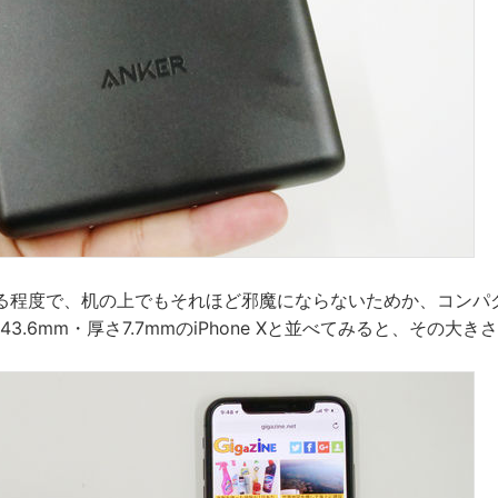
る程度で、机の上でもそれほど邪魔にならないためか、コンパ
3.6mm・厚さ7.7mmのiPhone Xと並べてみると、その大