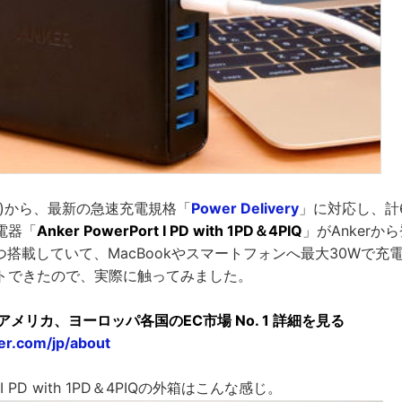
(水)から、最新の急速充電規格「
Power Delivery
」に対応し、計
電器「
Anker PowerPort I PD with 1PD＆4PIQ
」がAnkerか
を1つ搭載していて、MacBookやスマートフォンへ最大30Wで
トできたので、実際に触ってみました。
日本、アメリカ、ヨーロッパ各国のEC市場 No. 1 詳細を見る
er.com/jp/about
rt I PD with 1PD＆4PIQの外箱はこんな感じ。