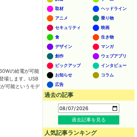
取材
ヘッドライン
アニメ
乗り物
セキュリティ
映画
食
生き物
デザイン
マンガ
創作
ウェブアプリ
ピックアップ
インタビュー
60Wの給電が可能
お知らせ
コラム
ら登場します。USB
広告
充電が可能というモデ
過去の記事
過去記事を見る
人気記事ランキング