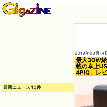
2018年03月14
最大30W給電
載の卓上USB急
4PIQ」レ
最新ニュース40件