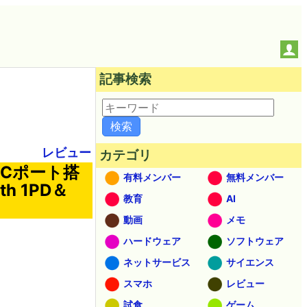
記事検索
レビュー
カテゴリ
e-Cポート搭
有料メンバー
無料メンバー
th 1PD＆
教育
AI
動画
メモ
ハードウェア
ソフトウェア
ネットサービス
サイエンス
スマホ
レビュー
試食
ゲーム