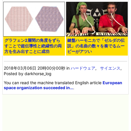
グラフェン2層間の角度をずら
鍵盤ハーモニカで「ゼルダの伝
すことで超伝導性と絶縁性の両
説」の名曲の数々を奏でるムー
方を生み出すことに成功
ビーがアツい
2018年03月06日 20時00分00秒
in
ハードウェア
,
サイエンス
,
Posted by darkhorse_log
You can read the machine translated English article
European
space organization succeeded in…
.