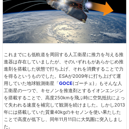
これまでにも低軌道を周回する人工衛星に推力を与える推
進器は存在していましたが、そのいずれもがあらかじめ推
進剤を搭載した状態で打ち上げ、それを消費することで力
を得るというものでした。ESAが2009年に打ち上げて運
用していた地球観測衛星「
GOCE
(ゴーチェ)」もそんな人
工衛星の一つで、キセノンを推進剤とするイオンエンジン
を搭載することで、高度250kmを飛ぶ時に空気抵抗によっ
て失われる速度を補完して観測を続けました。しかし2013
年には搭載していた質量40kgのキセノンを使い果たした
ことで高度が低下し、同年11月11日に大気圏に突入しまし
た。