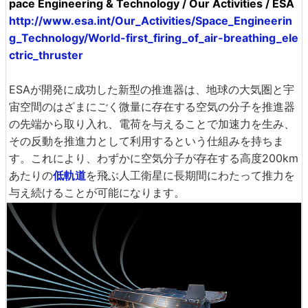
pace Engineering & Technology / Our Activities / ESA
http://www.esa.int/Our_Activities/Space_Engineerin
g_Technology/World-first_firing_of_air-breathing_ele
ctric_thruster
ESAが開発に成功した新型の推進器は、地球の大気圏と宇
宙空間のはざまにごく微量に存在する空気の分子を推進器
の先端から取り入れ、電荷を与えることで加速力を生み、
その反動を推進力として利用するという仕組みを持ちま
す。これにより、わずかに空気分子が存在する高度200km
あたりの
低軌道
を飛ぶ人工衛星に長期間にわたって推力を
与え続けることが可能になります。