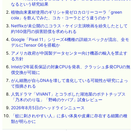
なるという研究結果
植物由来素材使用のギリシャ発ゼロカロリーコーラ「green
cola」を飲んでみた、コカ・コーラとどう違うのか？
Netflixが未公開のニコラス・ケイジ主演映画を紛失したとして
約160億円の損害賠償を求められる
Google「Pixel 11」シリーズ4機種の詳細スペックが流出、全モ
デルにTensor G6を搭載か
アメリカ政府が中国製データセンター向け機器の輸入を禁止す
る方針
Intelが2年延長保証の対象CPUを発表、クラッシュ多発CPUの無
償交換が可能に
がん細胞が自らDNAを壊して進化している可能性が研究によっ
て指摘される
人気ドラマ「VIVANT」とコラボした湖池屋のポテトチップス
「乃木ののり塩」「野崎のケバブ」試食レビュー
2026年8月5日のヘッドラインニュース
「蚊に刺されやすい人」に多い体臭や皮膚に存在する細菌の種
類が明らかに