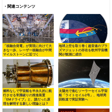
・関連コンテンツ
「核融合発電」が実現に向けて大
地球上空を取り巻く超音速のプラ
きな一歩、レーザー核融合が中間
ズマジェットの存在を欧州宇宙機
マイルストーンに近づく
関が観測に成功
燃料なしで宇宙船を半永久的に航
太陽光で進むソーラーセイル宇宙
行させる常識破りの推進装置
船「ライトセイル2号」、地球周
「EMドライブ」と、謎だった原
回軌道で実証実験へ
理を解明する新しい理論とは？