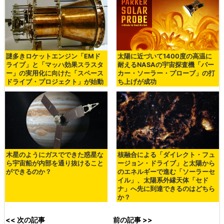
謎多きロケットエンジン「EMド
太陽に近づいて1400度の高温に
ライブ」と「マッハ効果スラスタ
耐えるNASAの宇宙探査機「パー
ー」の実用化に向けた「スペース
カー・ソーラー・プローブ」の打
ドライブ・プロジェクト」が始動
ち上げが成功
木星のようにガスでできた惑星な
核融合による「ダイレクト・フュ
ら宇宙船が内部を通り抜けること
ージョン・ドライブ」と太陽から
ができるのか？
のエネルギーで進む「ソーラーセ
イル」、太陽系外縁天体「セド
ナ」へ先に到達できるのはどちら
か？
<< 次の記事
前の記事 >>