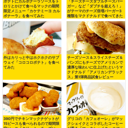
ポテトにカルボナーラソースをト
「チーズチーズダブルチーズバー
ロリとかけて食べるマックの期間
ガー」など「ダブチを超えろ！」
限定メニュー「カケテミーヨ カル
がテーマのチーズ倍増バーガー3
ボナーラ」を食べてみた
種類をマクドナルドで食べてきた
外はカリっと中はホクホクのサブ
チーズソース＆スライスチーズ＆
ウェイ「コロコロポテト」を食べ
バンズにもチーズでアメリカンで
てみた
濃厚な味わいに仕上げたというマ
クドナルド「アメリカンデラック
ス」第1弾商品試食レビュー
390円でチキンマックナゲットが
グリコの「カフェオーレ」がマッ
15ピースも食べられるので期間限
クシェイクとコラボしたコーヒー