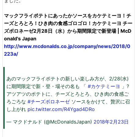
ました。
マックフライポテトにあったかソースをカケテミーヨ！チ
ーズとろとろ！ひき肉の食感ゴロゴロ！カケテミーヨ チー
ズボロネーゼ2月28日（水）から期間限定で新登場 | McD
onald's Japan
http://www.mcdonalds.co.jp/company/news/2018/0
223a/
あのマックフライポテトの新しい楽しみ方が、2/28(水)
に期間限定で新・登・場その名も 「
#カケテミーヨ
」?
アツアツのポテトに、チーズとろとろ、ひき肉の食感ご
ろごろな
#チーズボロネーゼ
ソースをかけて、贅沢に召
し上がれ
pic.twitter.com/R4Ygad4DRo
— マクドナルド (@McDonaldsJapan)
2018年2月23日