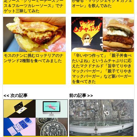
定ソース「クリーミーチーズソー
が香る「マックシェイク × カフェ
ス＆フルーツカレーソース」でナ
オーレ」を飲んでみた
ゲット三昧してみた
モスのナンに挑むロッテリアのナ
「辛いやつ作って」「親子丼食べ
ンサンド2種類を食べてみました
たいよね」というムチャぶりに応
えたマクドナルド「旨辛てりやき
マックバーガー」「親子てりやき
マックバーガー」など新バーガー
を食べてきた
<< 次の記事
前の記事 >>