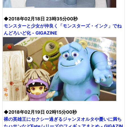
◆2018年02月18日 23時35分00秒
モンスターと少女が仲良く「モンスターズ・インク」でね
んどろいど化 - GIGAZINE
◆2018年02月19日 02時15分00秒
裸の英雄王にセクシー過ぎるジャンヌオルタや憂いに満ち
たハサンなどFateシリーズのフィギュアまとめ - GIGAZIN