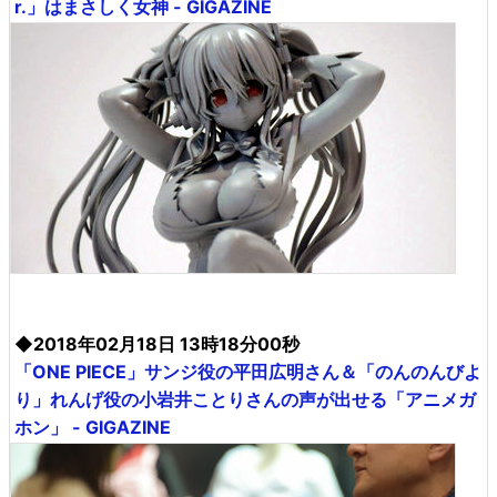
r.」はまさしく女神 - GIGAZINE
◆2018年02月18日 13時18分00秒
「ONE PIECE」サンジ役の平田広明さん＆「のんのんびよ
り」れんげ役の小岩井ことりさんの声が出せる「アニメガ
ホン」 - GIGAZINE