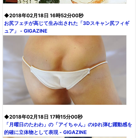
◆2018年02月18日 16時52分00秒
お尻フェチが高じて生み出された「3Dスキャン尻フィギ
ュア」 - GIGAZINE
◆2018年02月18日 17時15分00秒
「月曜日のたわわ」の「アイちゃん」のゆれ弾む躍動感を
的確に立体物として表現 - GIGAZINE