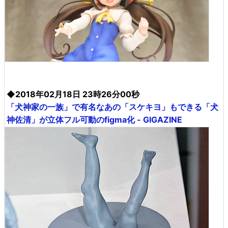
◆2018年02月18日 23時26分00秒
「犬神家の一族」で有名なあの「スケキヨ」もできる「犬
神佐清」が立体フル可動のfigma化 - GIGAZINE