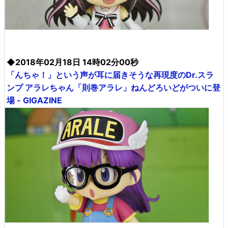
◆2018年02月18日 14時02分00秒
「んちゃ！」という声が耳に届きそうな再現度のDr.スラ
ンプ アラレちゃん「則巻アラレ」ねんどろいどがついに登
場 - GIGAZINE