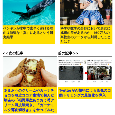
ペンギンが水中で素早く泳げる理
科学や数学の分野において男女に
由は特殊な「翼」にあるという研
成績の差があるのか、160万人の
究結果
高校生のデータから判明したこと
とは？
<< 次の記事
前の記事 >>
あまおうのクリームやガーナチ
TwitterがAI技術による画像の自
ョコを薄皮ココア生地で包んだ
動トリミングの最適化を導入
鯛吉の「福岡県産あまおう苺ク
リーム薄皮鯛焼き」「ガーナミ
ルク薄皮鯛焼き」を食べてみた