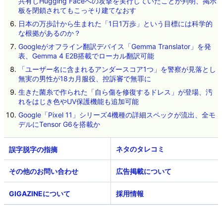
共有しHugging Faceへの攻撃を実行していたことが判明、掲示
板を閉鎖されてもこっそり建てなおす
日本の万歩計から生まれた「1日1万歩」という目標には科学的
な根拠があるのか？
Googleがオフライン翻訳デバイス「Gemma Translator」を発
表、Gemma 4 E2B搭載でローカル翻訳可能
「ユーザー名に含まれるアンダースコア1つ」を警察が見落とし
無実の男性が18カ月服役、控訴審で無罪に
生きた菌糸で作られた「自ら傷を修復するドレス」が登場、汚
れをはじき色やUV保護機能も追加可能
Google「Pixel 11」シリーズ4機種の詳細スペックが流出、全モ
デルにTensor G6を搭載か
ネタのタレコミ
その他のお問い合わせ
広告掲載について
GIGAZINEについて
採用情報