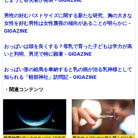
男性の好むバストサイズに関する新たな研究、胸の大きな
女性を好む男性は女性蔑視の傾向があることが明らかに -
GIGAZINE
おっぱいは頭を良くする？母乳で育った子どもは学力が高
いと判明、男児で特に顕著 - GIGAZINE
おっぱい形の絵馬を奉納すると乳の病が治る乳神様として
知られる「軽部神社」訪問記 - GIGAZINE
・関連コンテンツ