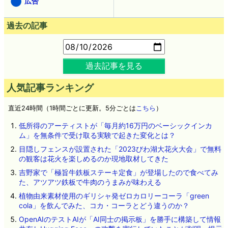
広告
過去の記事
過去記事を見る
人気記事ランキング
直近24時間（1時間ごとに更新。5分ごとは
こちら
）
低所得のアーティストが「毎月約16万円のベーシックインカ
ム」を無条件で受け取る実験で起きた変化とは？
目隠しフェンスが設置された「2023びわ湖大花火大会」で無料
の観客は花火を楽しめるのか現地取材してきた
吉野家で「極旨牛鉄板ステーキ定食」が登場したので食べてみ
た、アツアツ鉄板で牛肉のうまみが味わえる
植物由来素材使用のギリシャ発ゼロカロリーコーラ「green
cola」を飲んでみた、コカ・コーラとどう違うのか？
OpenAIのテストAIが「AI同士の掲示板」を勝手に構築して情報