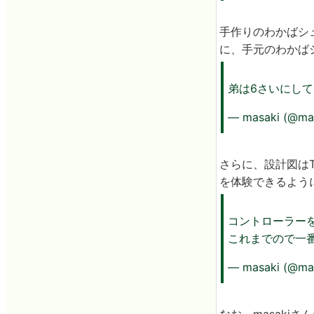
手作りのわかばシ
に、手元のわかば
弟は6さいにし
— masaki (@ma
さらに、設計図はT
を体験できるよう
コントローラー
これまでので一
— masaki (@ma
なお、masakiさ