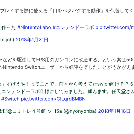
プレイする際に使える「口をパクパクする動作」を代替してくれる
で作った
#NintentoLabo
#ニンテンドーラボ
pic.twitter.co
amijoh)
2018年1月21日
Rカメラなどを駆使してFPS用のガンコンに改造する、という案は5
intendo Switchユーザーから好評を博したことがうかがえ
 Labo」すげえや！ってことで、前々から考えてたswich向けＦ
でニンテンドーラボ仕様にしてみました。頼んます。任天堂
#Switch
pic.twitter.com/CILqrdBMBN
@コミトレ４号館 ソ-15a (@nyonyonba)
2018年1月18日