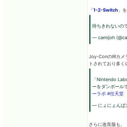
「
1-2-Switch
」を
待ちきれないの
— camijoh (@c
Joy-ConのI
トされており多くのN
「Nintendo
ーをダンボール
ーラボ
#任天堂
— にょにょんば太郎
さらに改良版も。