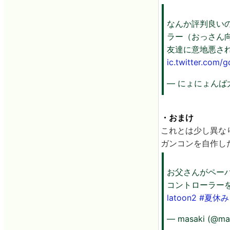
なんか評判良いので
ラー（おっさん
友達に意地悪さ
ic.twitter.com/
— にょにょんば太郎
・おまけ
これとは少し異なりま
ガンコンを自作し
お父さんがペー
コントローラー
latoon2
#夏休
— masaki (@ma