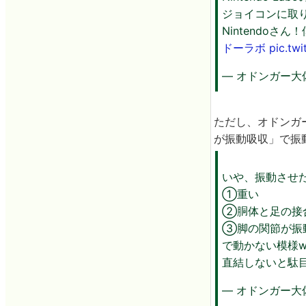
ジョイコンに取
Nintendo
ドーラボ
pic.tw
— オドンガー大佐（C
ただし、オドンガ
が振動吸収」で振
いや、振動させ
①重い
②胴体と足の接
③脚の関節が振
で動かない模様
直結しないと駄
— オドンガー大佐（C