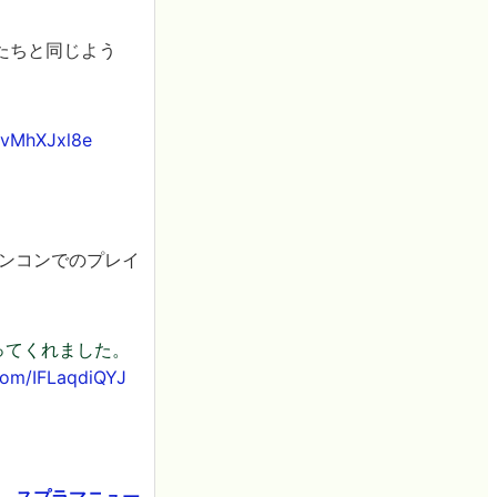
たちと同じよう
/vvMhXJxl8e
ガンコンでのプレイ
ってくれました。
.com/IFLaqdiQYJ
、
スプラマニュー