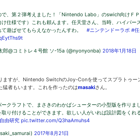
、第２弾考えました！「Nintendo Labo」のswich向け
向け仕様です）これも頼んます。任天堂さん、当時、ハイパー
れて遊ばせてもらえなかったんすわ。
#ニンテンドーラボ
#
gqEytThs9t
@コミトレ４号館 ソ-15a (@nyonyonba)
2018年1月18日
すが、Nintendo SwitchのJoy-Conを使ってスプラト
た猛者もいます。これを作ったのは
masaki
さん。
パークラフトで、まさきのわかばシューターの小型版を作りま
を取り付けることができます。欲しい人がいれば設計図をくれ
み自由研究
pic.twitter.com/Q3haAmuhs4
saki_samurai)
2017年8月21日