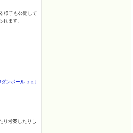
いる様子も公開して
えられます。
#ダンボール
pic.t
作したり考案したりし