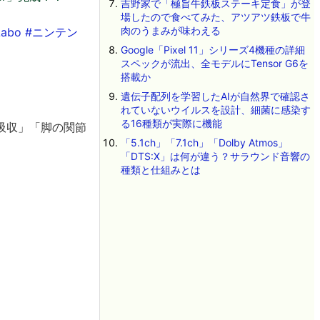
吉野家で「極旨牛鉄板ステーキ定食」が登
場したので食べてみた、アツアツ鉄板で牛
肉のうまみが味わえる
Labo
#ニンテン
Google「Pixel 11」シリーズ4機種の詳細
スペックが流出、全モデルにTensor G6を
搭載か
遺伝子配列を学習したAIが自然界で確認さ
れていないウイルスを設計、細菌に感染す
る16種類が実際に機能
吸収」「脚の関節
「5.1ch」「7.1ch」「Dolby Atmos」
「DTS:X」は何が違う？サラウンド音響の
種類と仕組みとは