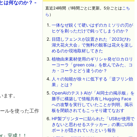
」とは何なのか？ -
直近24時間（1時間ごとに更新。5分ごとは
こち
ら
）
一体なぜ鋭くて硬いはずのカミソリの刃が
ヒゲを剃っただけで鈍ってしまうのか？
目隠しフェンスが設置された「2023びわ
湖大花火大会」で無料の観客は花火を楽し
めるのか現地取材してきた
植物由来素材使用のギリシャ発ゼロカロリ
ーコーラ「green cola」を飲んでみた、コ
カ・コーラとどう違うのか？
人々の知能が徐々に低下する「逆フリン効
果」とは？
OpenAIのテストAIが「AI同士の掲示板」を
ています。
勝手に構築して情報共有しHugging Face
への攻撃を実行していたことが判明、掲示
ールを使った工作
板を閉鎖されてもこっそり建てなおす
HP製プリンターに貼られた「USBが使用で
きないと思わせるステッカー」の裏にUSB
ポートが隠されていたという報告
per」完成！！