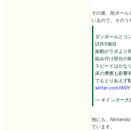
その後、段ボールと
いるので、そのうち
ダンボールとコ
試作5個目
振動がラボより
組み付け部分の
スピードはかな
床の摩擦も影響
でもとりあえず
witter.com/W0
— オドンガー大佐（C
他にも、Ninten
ています。