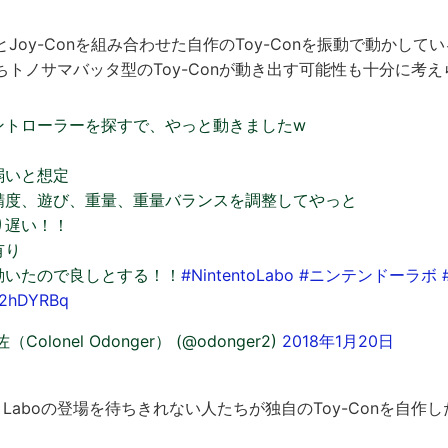
Joy-Conを組み合わせた自作のToy-Conを振動で動かして
トノサマバッタ型のToy-Conが動き出す可能性も十分に考
ントローラーを探すで、やっと動きましたw
弱いと想定
精度、遊び、重量、重量バランスを調整してやっと
り遅い！！
有り
動いたので良しとする！！
#NintentoLabo
#ニンテンドーラボ
Y2hDYRBq
olonel Odonger） (@odonger2)
2018年1月20日
do Laboの登場を待ちきれない人たちが独自のToy-Conを自