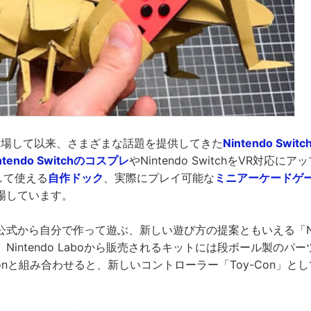
に登場して以来、さまざまな話題を提供してきた
Nintendo Switc
endo Switchのコスプレ
やNintendo SwitchをVR対応
して使える
自作ドック
、実際にプレイ可能な
ミニアーケードゲ
場しています。
式から自分で作って遊ぶ、新しい遊び方の提案ともいえる「Ninte
Nintendo Laboから販売されるキットには段ボール製のパ
Conと組み合わせると、新しいコントローラー「Toy-Con」と