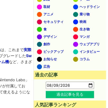
取材
ヘッドライン
アニメ
乗り物
セキュリティ
映画
食
生き物
デザイン
マンガ
創作
ウェブアプリ
h
は、これまで
実際
ピックアップ
インタビュー
にアップグレードした
Sw
お知らせ
コラム
ーム機
など、さまざ
広告
過去の記事
ndo Labo」
ーツが付属してお
して使えるようにな
過去記事を見る
人気記事ランキング