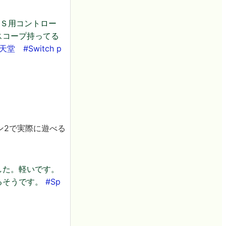
ＦＰＳ用コントロー
スコープ持ってる
任天堂
#Switch
p
ゥーン2で実際に遊べる
した。軽いです。
るそうです。
#Sp