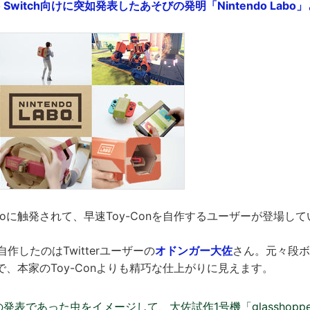
o Switch向けに突如発表したあそびの発明「Nintendo Labo
 Laboに触発されて、早速Toy-Conを自作するユーザーが登場し
を自作したのはTwitterユーザーの
オドンガー大佐
さん。元々段ボ
、本家のToy-Conよりも精巧な仕上がりに見えます。
Laboの発表であった虫をイメージして、大佐試作1号機「glasshop