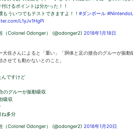
り付けるポイントは分かった！！
さん！僕もういつでもテストできますよ！！
#ダンボール
#Nintendo
itter.com/L1yJv1HgPi
olonel Odonger） (@odonger2)
2018年1月18日
ー大佐さんによると「重い」「胴体と足の接合のグルーが振動
動させても動かないとのこと。
たんですけど
合のグルーが振動吸収
動吸収
w
目ね多分
olonel Odonger） (@odonger2)
2018年1月20日