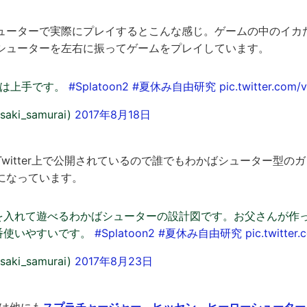
ューターで実際にプレイするとこんな感じ。ゲームの中のイカ
シューターを左右に振ってゲームをプレイしています。
ては上手です。
#Splatoon2
#夏休み自由研究
pic.twitter.com
saki_samurai)
2017年8月18日
witter上で公開されているので誰でもわかばシューター型の
になっています。
を入れて遊べるわかばシューターの設計図です。お父さんが作
番使いやすいです。
#Splatoon2
#夏休み自由研究
pic.twitter
saki_samurai)
2017年8月23日
んは他にも
スプラチャージャー
、
ヒッセン
、
ヒーローシューター