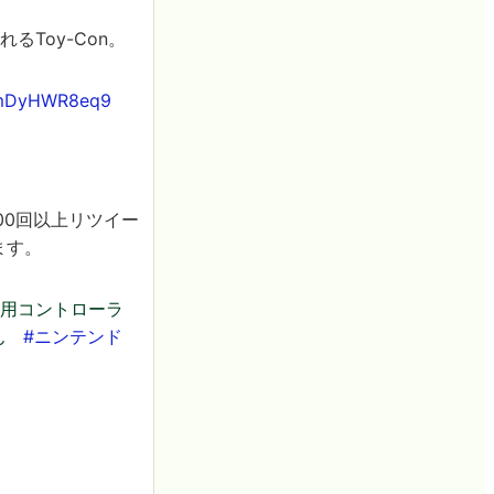
Toy-Con。
m/mDyHWR8eq9
000回以上リツイー
ます。
ＰＳ用コントローラ
さん
#ニンテンド