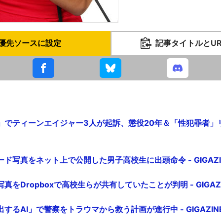
優先ソースに設定
記事タイトルとU
でティーンエイジャー3人が起訴、懲役20年＆「性犯罪者」リス
ド写真をネット上で公開した男子高校生に出頭命令 - GIGAZI
をDropboxで高校生らが共有していたことが判明 - GIGAZI
するAI」で警察をトラウマから救う計画が進行中 - GIGAZIN