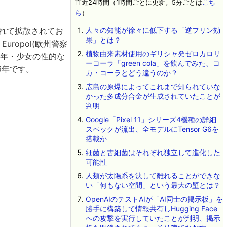
直近24時間（1時間ごとに更新。5分ごとは
こち
ら
）
有されて拡散されてお
人々の知能が徐々に低下する「逆フリン効
果」とは？
ropol(欧州警察
植物由来素材使用のギリシャ発ゼロカロリ
少年・少女の性的な
ーコーラ「green cola」を飲んでみた、コ
6年です。
カ・コーラとどう違うのか？
広島の原爆によってこれまで知られていな
かった多成分合金が生成されていたことが
判明
Google「Pixel 11」シリーズ4機種の詳細
スペックが流出、全モデルにTensor G6を
搭載か
細菌と古細菌はそれぞれ独立して進化した
可能性
人類が太陽系を決して離れることができな
い「何もない空間」という最大の壁とは？
OpenAIのテストAIが「AI同士の掲示板」を
勝手に構築して情報共有しHugging Face
への攻撃を実行していたことが判明、掲示