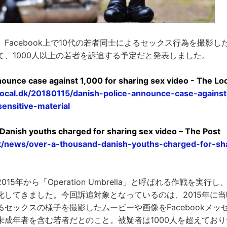
Facebook上で10代の若者同士によるセックス行為を撮影
て、1000人以上の若者を訴追する予定だと発表しました。
nounce case against 1,000 for sharing sex video - The Lo
local.dk/20180115/danish-police-announce-case-against
sensitive-material
Danish youths charged for sharing sex video – The Post
dk/news/over-a-thousand-danish-youths-charged-for-sh
15年から「Operation Umbrella」と呼ばれる作戦を実
化してきました。今回訴追対象となっているのは、2015年に当
セックスの様子を撮影したムービーや画像をFacebookメッ
未成年者を含む若者だとのこと。被疑者は1000人を超えてお