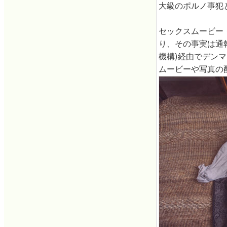
大級のポルノ事犯
セックスムービー・
り、その事実は通報
機構)経由でデン
ムービーや写真の