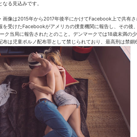
となる見込みです。
画像は2015年から2017年後半にかけてFacebook上で共
を受けたFacebookがアメリカの捜査機関に報告し、その後、Eu
マーク当局に報告されたとのこと。デンマークでは18歳未満の
配布は児童ポルノ配布罪として禁じられており、最高刑は禁錮