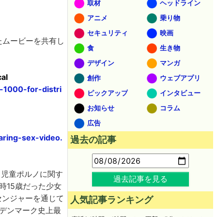
取材
ヘッドライン
アニメ
乗り物
セキュリティ
映画
したムービーを共有し
食
生き物
デザイン
マンガ
cal
創作
ウェブアプリ
-1000-for-distri
ピックアップ
インタビュー
お知らせ
コラム
広告
aring-sex-video.
過去の記事
行し、児童ポルノに関す
過去記事を見る
時15歳だった少女
センジャーを通じて
人気記事ランキング
りデンマーク史上最