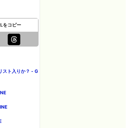
RLをコピー
ト入りか？ - G
NE
NE
E