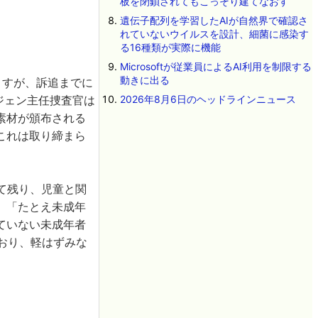
板を閉鎖されてもこっそり建てなおす
遺伝子配列を学習したAIが自然界で確認さ
れていないウイルスを設計、細菌に感染す
る16種類が実際に機能
Microsoftが従業員によるAI利用を制限する
動きに出る
ますが、訴追までに
ェジェン主任捜査官は
2026年8月6日のヘッドラインニュース
素材が頒布される
これは取り締まら
て残り、児童と関
。「たとえ未成年
ていない未成年者
おり、軽はずみな