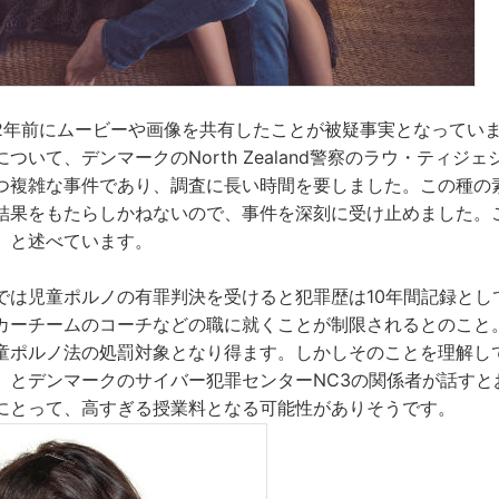
2年前にムービーや画像を共有したことが被疑事実となってい
ついて、デンマークのNorth Zealand警察のラウ・ティジ
つ複雑な事件であり、調査に長い時間を要しました。この種の
結果をもたらしかねないので、事件を深刻に受け止めました。
」と述べています。
では児童ポルノの有罪判決を受けると犯罪歴は10年間記録とし
カーチームのコーチなどの職に就くことが制限されるとのこと
童ポルノ法の処罰対象となり得ます。しかしそのことを理解し
」とデンマークのサイバー犯罪センターNC3の関係者が話すと
にとって、高すぎる授業料となる可能性がありそうです。