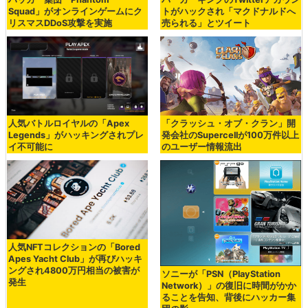
Squad」がオンラインゲームにク
トがハックされ「マクドナルドへ
リスマスDDoS攻撃を実施
売られる」とツイート
人気バトルロイヤルの「Apex
「クラッシュ・オブ・クラン」開
Legends」がハッキングされプレ
発会社のSupercellが100万件以上
イ不可能に
のユーザー情報流出
人気NFTコレクションの「Bored
Apes Yacht Club」が再びハッキ
ングされ4800万円相当の被害が
ソニーが「PSN（PlayStation
発生
Network）」の復旧に時間がかか
ることを告知、背後にハッカー集