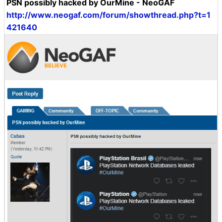
PSN possibly hacked by OurMine - NeoGAF
http://www.neogaf.com/forum/showthread.php?t=1
421640