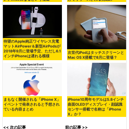
待望のApple純正ワイヤレス充電
マットAirPower＆新型AirPodsが
2018年9月に登場予定、ただし6.1
次世代iPodはタッチスクリーンと
インチiPhoneは遅れる模様
Mac OS X搭載で8月に登場？
まもなく開催される「iPhone X」
iPhone10周年モデルは5.8インチ
イベントで発表されると予想され
曲面OLEDディスプレイ・顔認識
ている内容まとめ
センサー搭載で名称は「iPhone
X」か？
<< 次の記事
前の記事 >>