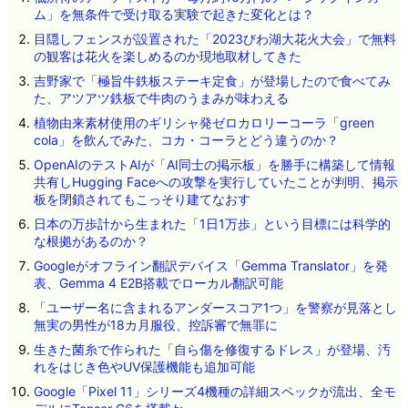
ム」を無条件で受け取る実験で起きた変化とは？
目隠しフェンスが設置された「2023びわ湖大花火大会」で無料
の観客は花火を楽しめるのか現地取材してきた
吉野家で「極旨牛鉄板ステーキ定食」が登場したので食べてみ
た、アツアツ鉄板で牛肉のうまみが味わえる
植物由来素材使用のギリシャ発ゼロカロリーコーラ「green
cola」を飲んでみた、コカ・コーラとどう違うのか？
OpenAIのテストAIが「AI同士の掲示板」を勝手に構築して情報
共有しHugging Faceへの攻撃を実行していたことが判明、掲示
板を閉鎖されてもこっそり建てなおす
日本の万歩計から生まれた「1日1万歩」という目標には科学的
な根拠があるのか？
Googleがオフライン翻訳デバイス「Gemma Translator」を発
表、Gemma 4 E2B搭載でローカル翻訳可能
「ユーザー名に含まれるアンダースコア1つ」を警察が見落とし
無実の男性が18カ月服役、控訴審で無罪に
生きた菌糸で作られた「自ら傷を修復するドレス」が登場、汚
れをはじき色やUV保護機能も追加可能
Google「Pixel 11」シリーズ4機種の詳細スペックが流出、全モ