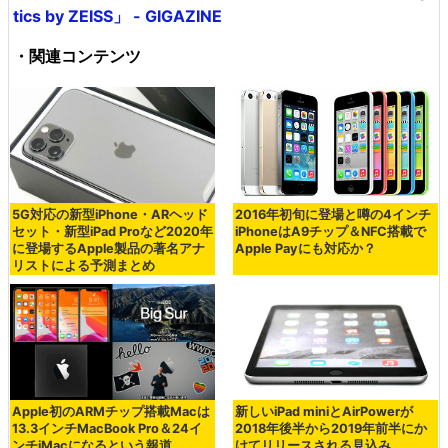
tics by ZEISS」 - GIGAZINE
・関連コンテンツ
5G対応の新型iPhone・ARヘッド
2016年初旬に登場と噂の4インチ
セット・新型iPad Proなど2020年
iPhoneはA9チップ＆NFC搭載で
に登場するApple製品の著名アナ
Apple Payにも対応か？
リストによる予測まとめ
Apple初のARMチップ搭載Macは
新しいiPad miniとAirPowerが
13.3インチMacBook Pro＆24イ
2018年後半から2019年前半にか
ンチiMacになるという報道
けてリリースされる見込み