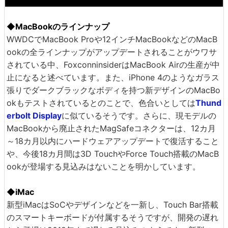
◆MacBookのラインナップ
WWDCでMacBook Proや12インチMacBookなどのMacB
ookの全ラインナップがアップデートされることがウワサ
されている中、FoxconninsiderはMacBook Airの生産が中
止になると述べています。また、iPhone 4のようなガラス
張りでダークブラックなボディを持つ新デザインのMacBo
okもテストされているとのことで、色合いとしては
Thund
erbolt Display
に似ているそうです。さらに、現モデルの
MacBookから廃止されたMagSafeコネクターは、12カ月
～18カ月以内にハードウェアアップデートで復活すること
や、今後18カ月間は3D TouchやForce Touch搭載のMacB
ookが登場する見込みはないことを明かしています。
◆iMac
新型iMacはSoCやデザインなどを一新し、Touch Bar搭載
のスマートキーボードが付属するそうですが、開発の遅れ