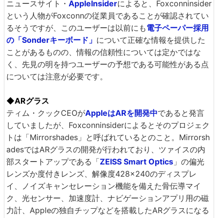
ニュースサイト・
AppleInsider
によると、Foxconninsider
という人物がFoxconnの従業員であることが確認されてい
るそうですが、このユーザーは以前にも
電子ペーパー採用
の「Sonderキーボード」
について正確な情報を提供した
ことがあるものの、情報の信頼性については定かではな
く、先見の明を持つユーザーの予想である可能性がある点
については注意が必要です。
◆ARグラス
ティム・クックCEOが
AppleはARを開発中
であると発言
していましたが、Foxconninsiderによるとそのプロジェク
トは「Mirrorshades」と呼ばれているとのこと。Mirrorsh
adesではARグラスの開発が行われており、ツァイスの内
部スタートアップである「
ZEISS Smart Optics
」の偏光
レンズか度付きレンズ、解像度428×240のディスプレ
イ、ノイズキャンセレーション機能を備えた骨伝導マイ
ク、光センサー、加速度計、ナビゲーションアプリ用の磁
力計、Appleの独自チップなどを搭載したARグラスになる