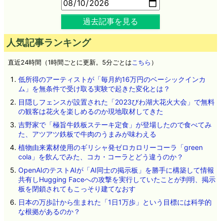
過去記事を見る
人気記事ランキング
直近24時間（1時間ごとに更新。5分ごとは
こちら
）
低所得のアーティストが「毎月約16万円のベーシックインカ
ム」を無条件で受け取る実験で起きた変化とは？
目隠しフェンスが設置された「2023びわ湖大花火大会」で無料
の観客は花火を楽しめるのか現地取材してきた
吉野家で「極旨牛鉄板ステーキ定食」が登場したので食べてみ
た、アツアツ鉄板で牛肉のうまみが味わえる
植物由来素材使用のギリシャ発ゼロカロリーコーラ「green
cola」を飲んでみた、コカ・コーラとどう違うのか？
OpenAIのテストAIが「AI同士の掲示板」を勝手に構築して情報
共有しHugging Faceへの攻撃を実行していたことが判明、掲示
板を閉鎖されてもこっそり建てなおす
日本の万歩計から生まれた「1日1万歩」という目標には科学的
な根拠があるのか？