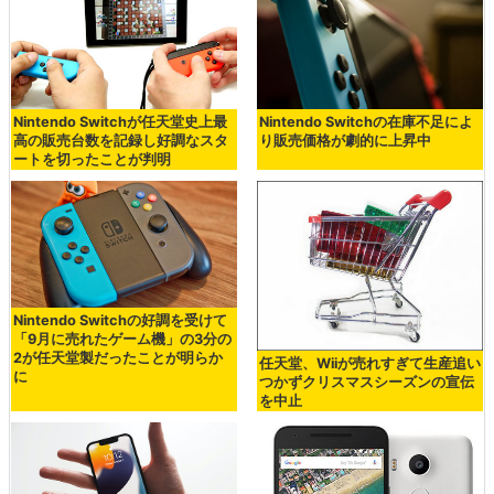
Nintendo Switchが任天堂史上最
Nintendo Switchの在庫不足によ
高の販売台数を記録し好調なスタ
り販売価格が劇的に上昇中
ートを切ったことが判明
Nintendo Switchの好調を受けて
「9月に売れたゲーム機」の3分の
2が任天堂製だったことが明らか
任天堂、Wiiが売れすぎて生産追い
に
つかずクリスマスシーズンの宣伝
を中止