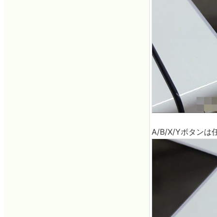
A/B/X/Yボタ