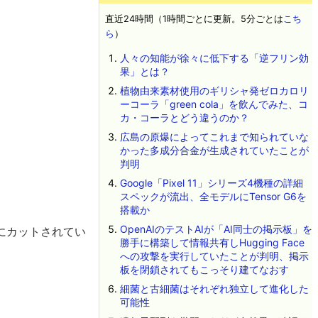
直近24時間（1時間ごとに更新。5分ごとは
こち
ら
）
人々の知能が徐々に低下する「逆フリン効
果」とは？
植物由来素材使用のギリシャ発ゼロカロリ
ーコーラ「green cola」を飲んでみた、コ
カ・コーラとどう違うのか？
広島の原爆によってこれまで知られていな
かった多成分合金が生成されていたことが
判明
Google「Pixel 11」シリーズ4機種の詳細
スペックが流出、全モデルにTensor G6を
搭載か
OpenAIのテストAIが「AI同士の掲示板」を
にカットされてい
勝手に構築して情報共有しHugging Face
への攻撃を実行していたことが判明、掲示
板を閉鎖されてもこっそり建てなおす
細菌と古細菌はそれぞれ独立して進化した
可能性