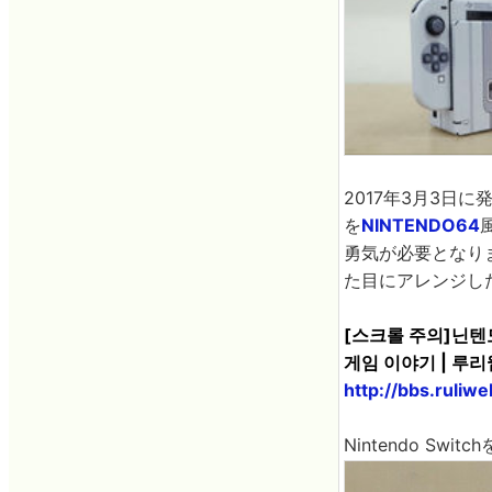
2017年3月3日に
を
NINTENDO64
勇気が必要となりま
た目にアレンジし
[스크롤 주의]닌텐도
게임 이야기 | 루리
http://bbs.ruli
Nintendo S