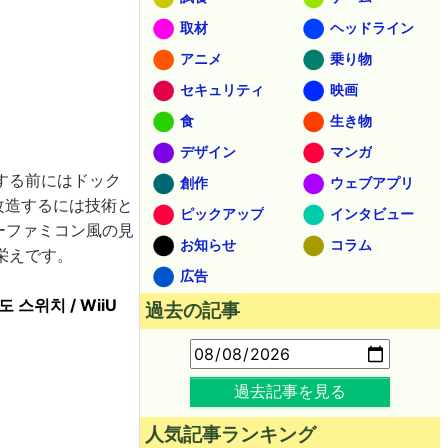
取材
ヘッドライン
アニメ
乗り物
セキュリティ
映画
食
生き物
デザイン
マンガ
する前にはドック
創作
ウェブアプリ
改造するには技術と
ピックアップ
インタビュー
パーファミコン風の見
お知らせ
コラム
栄えです。
広告
 스위치 / WiiU
過去の記事
過去記事を見る
人気記事ランキング