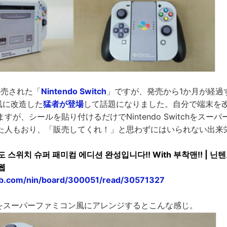
発売された「
Nintendo Switch
」ですが、発売から1か月が経過
風に改造した
猛者が登場
して話題になりました。自分で端末を
すが、シールを貼り付けるだけでNintendo Switchをスー
た人もおり、「販売してくれ！」と思わずにはいられない出来
 스위치 슈퍼 패미컴 에디션 완성입니다!! With 부착맨!! | 닌텐도
웹
web.com/nin/board/300051/read/30571327
witchをスーパーファミコン風にアレンジするとこんな感じ。