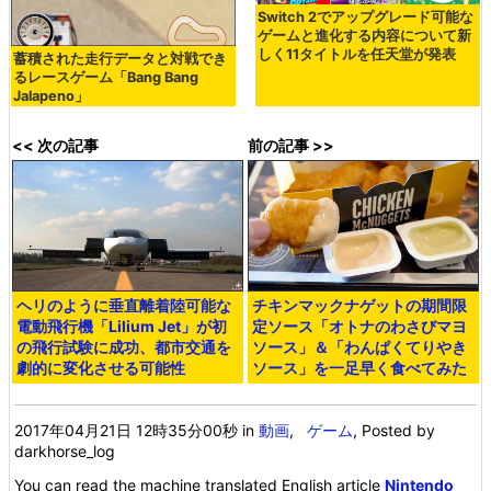
Switch 2でアップグレード可能な
ゲームと進化する内容について新
しく11タイトルを任天堂が発表
蓄積された走行データと対戦でき
るレースゲーム「Bang Bang
Jalapeno」
<< 次の記事
前の記事 >>
ヘリのように垂直離着陸可能な
チキンマックナゲットの期間限
電動飛行機「Lilium Jet」が初
定ソース「オトナのわさびマヨ
の飛行試験に成功、都市交通を
ソース」＆「わんぱくてりやき
劇的に変化させる可能性
ソース」を一足早く食べてみた
2017年04月21日 12時35分00秒
in
動画
,
ゲーム
, Posted by
darkhorse_log
You can read the machine translated English article
Nintendo