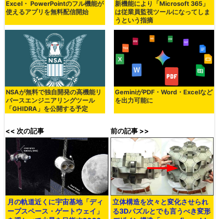
Excel・ PowerPointのフル機能が
新機能により「Microsoft 365」
使えるアプリを無料配信開始
は従業員監視ツールになってしま
うという指摘
NSAが無料で独自開発の高機能リ
GeminiがPDF・Word・Excelなど
バースエンジニアリングツール
を出力可能に
「GHIDRA」を公開する予定
<< 次の記事
前の記事 >>
月の軌道近くに宇宙基地「ディ
立体構造を次々と変化させられ
ープスペース・ゲートウェイ」
る3Dパズルとでも言うべき変形