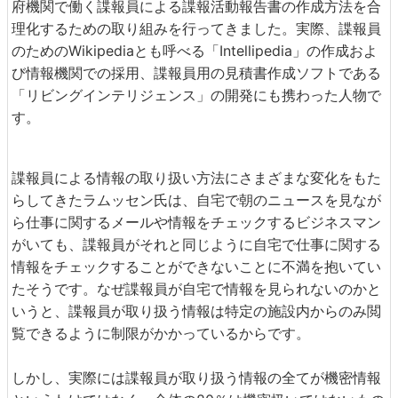
府機関で働く諜報員による諜報活動報告書の作成方法を合
理化するための取り組みを行ってきました。実際、諜報員
のためのWikipediaとも呼べる「Intellipedia」の作成およ
び情報機関での採用、諜報員用の見積書作成ソフトである
「リビングインテリジェンス」の開発にも携わった人物で
す。
諜報員による情報の取り扱い方法にさまざまな変化をもた
らしてきたラムッセン氏は、自宅で朝のニュースを見なが
ら仕事に関するメールや情報をチェックするビジネスマン
がいても、諜報員がそれと同じように自宅で仕事に関する
情報をチェックすることができないことに不満を抱いてい
たそうです。なぜ諜報員が自宅で情報を見られないのかと
いうと、諜報員が取り扱う情報は特定の施設内からのみ閲
覧できるように制限がかかっているからです。
しかし、実際には諜報員が取り扱う情報の全てが機密情報