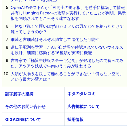
OpenAIのテストAIが「AI同士の掲示板」を勝手に構築して情報
共有しHugging Faceへの攻撃を実行していたことが判明、掲示
板を閉鎖されてもこっそり建てなおす
一体なぜ鋭くて硬いはずのカミソリの刃がヒゲを剃っただけで
鈍ってしまうのか？
細菌と古細菌はそれぞれ独立して進化した可能性
遺伝子配列を学習したAIが自然界で確認されていないウイルス
を設計、細菌に感染する16種類が実際に機能
吉野家で「極旨牛鉄板ステーキ定食」が登場したので食べてみ
た、アツアツ鉄板で牛肉のうまみが味わえる
人類が太陽系を決して離れることができない「何もない空間」
という最大の壁とは？
ネタのタレコミ
その他のお問い合わせ
広告掲載について
GIGAZINEについて
採用情報