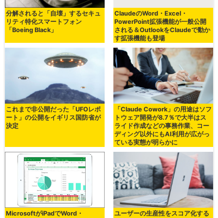
分解されると「自壊」するセキュ
ClaudeのWord・Excel・
リティ特化スマートフォン
PowerPoint拡張機能が一般公開
「Boeing Black」
される＆OutlookをClaudeで動か
す拡張機能も登場
これまで非公開だった「UFOレポ
「Claude Cowork」の用途はソフ
ート」の公開をイギリス国防省が
トウェア開発が8.7％で大半はス
決定
ライド作成などの事務作業、コー
ディング以外にもAI利用が広がっ
ている実態が明らかに
MicrosoftがiPadでWord・
ユーザーの生産性をスコア化する