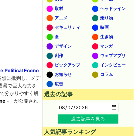
取材
ヘッドライン
アニメ
乗り物
セキュリティ
映画
食
生き物
デザイン
マンガ
創作
ウェブアプリ
ピックアップ
インタビュー
 Political Econo
お知らせ
コラム
痛烈に批判し、メデ
広告
横暴で巨大な力を
ンで分かりやすく解
過去の記事
ne -
」が公開され
過去記事を見る
人気記事ランキング