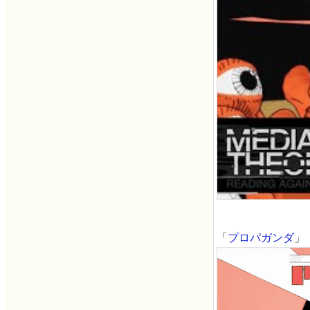
「
プロパガンダ
」