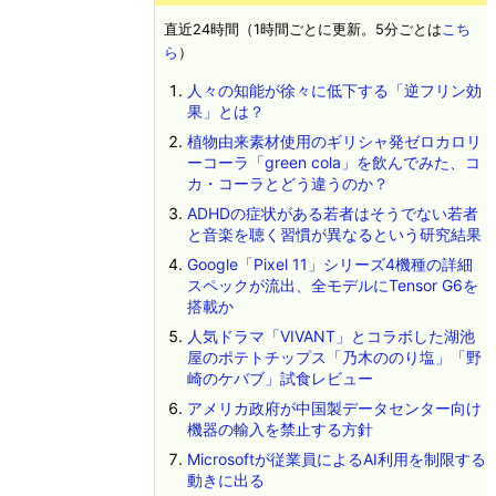
直近24時間（1時間ごとに更新。5分ごとは
こち
ら
）
人々の知能が徐々に低下する「逆フリン効
果」とは？
植物由来素材使用のギリシャ発ゼロカロリ
ーコーラ「green cola」を飲んでみた、コ
カ・コーラとどう違うのか？
ADHDの症状がある若者はそうでない若者
と音楽を聴く習慣が異なるという研究結果
Google「Pixel 11」シリーズ4機種の詳細
スペックが流出、全モデルにTensor G6を
搭載か
人気ドラマ「VIVANT」とコラボした湖池
屋のポテトチップス「乃木ののり塩」「野
崎のケバブ」試食レビュー
アメリカ政府が中国製データセンター向け
機器の輸入を禁止する方針
Microsoftが従業員によるAI利用を制限する
動きに出る