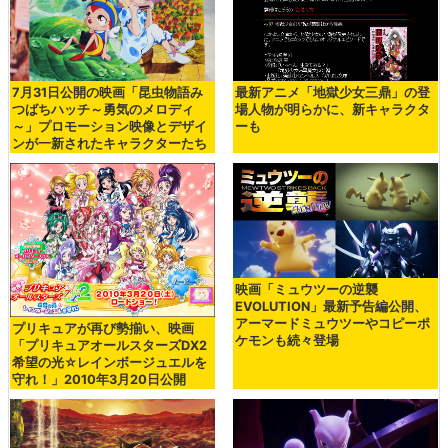
7月31日公開の映画「昆虫物語み
最新アニメ「地獄少女三鼎」の登
つばちハッチ～勇気のメロディ
場人物が明らかに、新キャラクタ
～」プロモーション映像とデザイ
ーも
ンが一新されたキャラクターたち
映画「ミュウツーの逆襲
EVOLUTION」最新予告編公開、
アーマードミュウツーやコピーポ
プリキュアが再び勢揃い、映画
ケモンも続々登場
「プリキュアオールスターズDX2
希望の光☆レインボージュエルを
守れ！」2010年3月20日公開