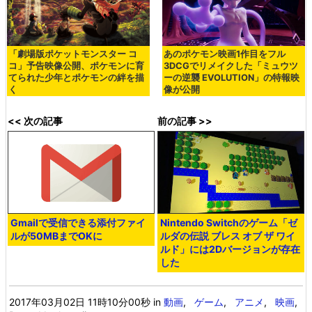
「劇場版ポケットモンスター コ
あのポケモン映画1作目をフル
コ」予告映像公開、ポケモンに育
3DCGでリメイクした「ミュウツ
てられた少年とポケモンの絆を描
ーの逆襲 EVOLUTION」の特報映
く
像が公開
<< 次の記事
前の記事 >>
Gmailで受信できる添付ファイ
Nintendo Switchのゲーム「ゼ
ルが50MBまでOKに
ルダの伝説 ブレス オブ ザ ワイ
ルド」には2Dバージョンが存在
した
2017年03月02日 11時10分00秒
in
動画
,
ゲーム
,
アニメ
,
映画
,